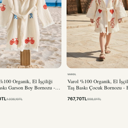
VAROL
%100 Organik, El İşçiliği
Varol %100 Organik, El İşçil
askı Garson Boy Bornozu -
Taş Baskı Çocuk Bornozu - 
et
0TL
767,70TL
1.036,10TL
998,01TL