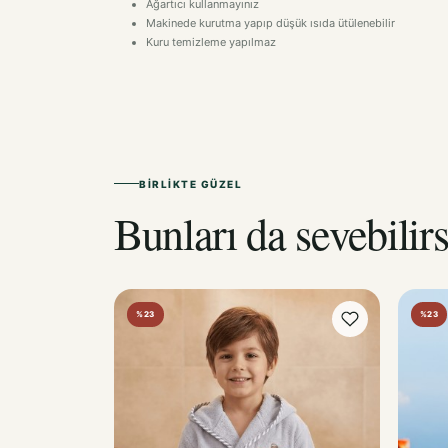
Makinede kurutma yapıp düşük ısıda ütülenebilir
Kuru temizleme yapılmaz
BIRLIKTE GÜZEL
Bunları da sevebilirs
%23
%23