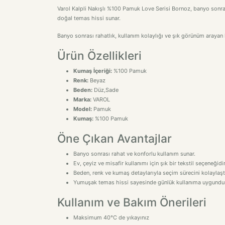
Varol Kalpli Nakışlı %100 Pamuk Love Serisi Bornoz, banyo sonrası
doğal temas hissi sunar.
Banyo sonrası rahatlık, kullanım kolaylığı ve şık görünüm arayan k
Ürün Özellikleri
Kumaş İçeriği:
%100 Pamuk
Renk:
Beyaz
Beden:
Düz,Sade
Marka:
VAROL
Model:
Pamuk
Kumaş:
%100 Pamuk
Öne Çıkan Avantajlar
Banyo sonrası rahat ve konforlu kullanım sunar.
Ev, çeyiz ve misafir kullanımı için şık bir tekstil seçeneğidir
Beden, renk ve kumaş detaylarıyla seçim sürecini kolaylaştı
Yumuşak temas hissi sayesinde günlük kullanıma uygundur
Kullanım ve Bakım Önerileri
Maksimum 40°C de yıkayınız
Ağartıcı kullanmayınız