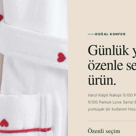
LİLA-L/XL
SİYAH-S/M
KIRMIZI-XXL
DOĞAL KONFOR
Günlük y
KIRMIZI-L/XL
KIRMIZI-S/M
özenle se
GRİ-XXL
ürün.
GRİ-L/XL
GRİ-S/M
Varol Kalpli Nakışlı %100 
%100 Pamuk Love Serisi B
SİYAH-XXL
yumuşak bir kullanım hissiy
SİYAH-L/XL
Özenli seçim