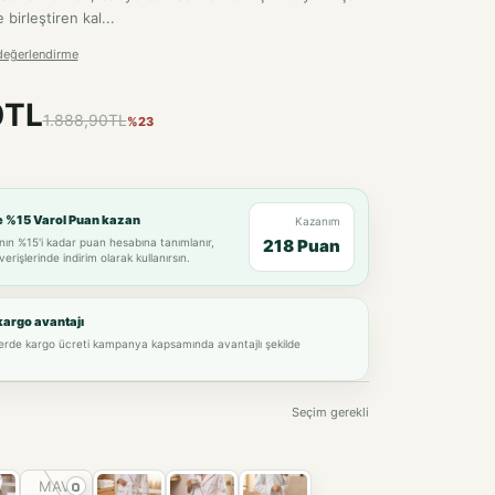
 birleştiren kal...
değerlendirme
0TL
1.888,90TL
%23
e %15 Varol Puan kazan
Kazanım
nın %15'i kadar puan hesabına tanımlanır,
218 Puan
verişlerinde indirim olarak kullanırsın.
kargo avantajı
lerde kargo ücreti kampanya kapsamında avantajlı şekilde
Seçim gerekli
MAVİ