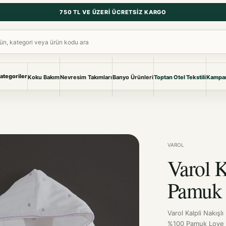
750 TL VE ÜZERI ÜCRETSIZ KARGO
ara
ategoriler
Koku Bakım
Nevresim Takımları
Banyo Ürünleri
Toptan Otel Tekstili
Kampan
NEVRESIM & PIKE
BANYO & YA
Nevresim Takımları
Banyo Ürünl
Pike ve Pike Takımları
TÜM KOLEKS
Çarşaf & Çarşaf Takımı
Pijama & Ev 
VAROL
Varol K
BEBEK
Bebek Ürünleri
Pamuk 
Varol Kalpli Nakışl
%100 Pamuk Love S