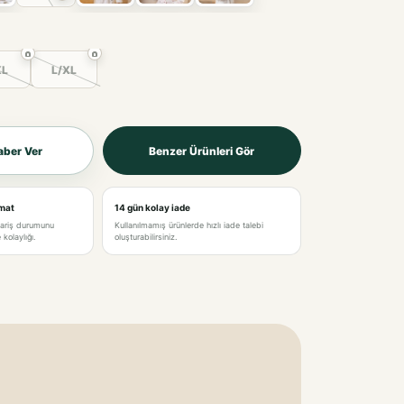
XL
L/XL
aber Ver
Benzer Ürünleri Gör
imat
14 gün kolay iade
pariş durumunu
Kullanılmamış ürünlerde hızlı iade talebi
kolaylığı.
oluşturabilirsiniz.