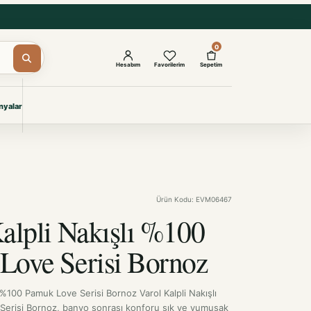
0
Hesabım
Favorilerim
Sepetim
yalar
ŞAM
eri
IYONLAR
Giyimi
Ürün Kodu: EVM06467
KURUMSAL ÇÖZÜMLER
Toptan Otel Tekstili
alpli Nakışlı %100
Projelere özel, dayanıklı tekstil
seçkileri.
Love Serisi Bornoz
İncele
ı %100 Pamuk Love Serisi Bornoz Varol Kalpli Nakışlı
erisi Bornoz, banyo sonrası konforu şık ve yumuşak