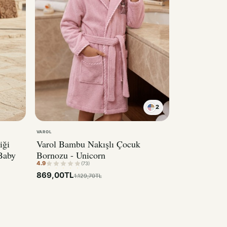
2
VAROL
iği
Varol Bambu Nakışlı Çocuk
Baby
Bornozu - Unicorn
4.9
(73)
869,00TL
1.129,70TL