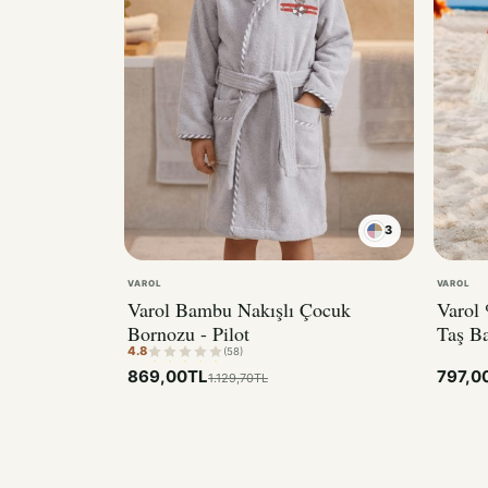
3
VAROL
VAROL
Varol Bambu Nakışlı Çocuk
Varol 
Bornozu - Pilot
Taş B
4.8
Bisikl
(58)
869,00TL
797,0
1.129,70TL