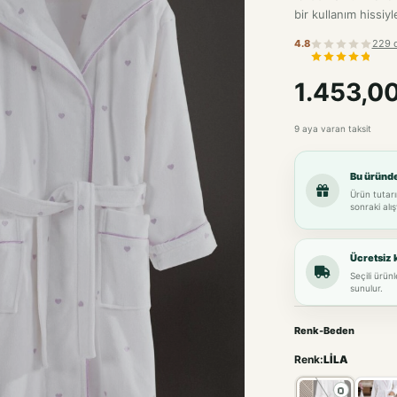
bir kullanım hissiyle
4.8
229 
1.453,0
9 aya varan taksit
Bu üründ
Ürün tutarı
sonraki alış
Ücretsiz 
Seçili ürün
sunulur.
Renk-Beden
Renk:
LİLA