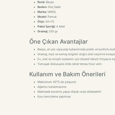
Renk:
Beyaz
Beden:
Düz,Sade
Marka:
VAROL
Model:
Pamuk
Ölçü:
50x70
Paket İçeriği:
4 Adet
Gramaj:
250 gr
Öne Çıkan Avantajlar
Banyo, el-yüz veya plaj kullanımında pratik ve konforlu kul
Gramaj, ölçü ve kumaş bilgileri doğru ürün seçimini kolaylaş
Ev, otel ve misafir kullanımı için düzenli tekstil ihtiyacını ka
Yumuşak dokusuyla cilde rahat temas hissi verir.
Kullanım ve Bakım Önerileri
Maksimum 40°C de yıkayınız
Ağartıcı kullanmayınız
Makinede kurutma yapıp düşük ısıda ütülenebilir
Kuru temizleme yapılmaz