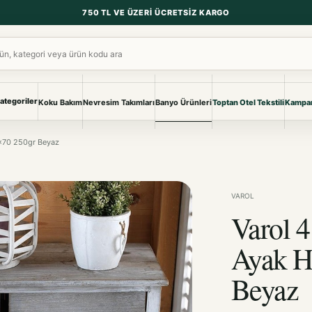
750 TL VE ÜZERI ÜCRETSIZ KARGO
ara
ategoriler
Koku Bakım
Nevresim Takımları
Banyo Ürünleri
Toptan Otel Tekstili
Kampan
NEVRESIM & PIKE
BANYO & YA
0x70 250gr Beyaz
Nevresim Takımları
Banyo Ürünl
Pike ve Pike Takımları
TÜM KOLEKS
Çarşaf & Çarşaf Takımı
Pijama & Ev 
VAROL
Varol 4
BEBEK
Bebek Ürünleri
Ayak H
Beyaz