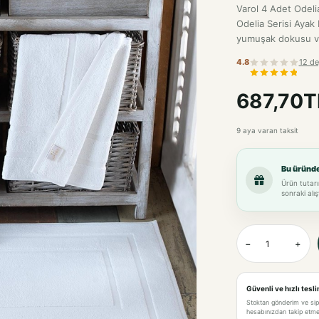
Varol 4 Adet Odeli
Odelia Serisi Ayak
yumuşak dokusu ve 
4.8
12 de
687,70T
9 aya varan taksit
Bu üründ
Ürün tutarı
sonraki alış
−
+
Güvenli ve hızlı tesl
Stoktan gönderim ve si
hesabınızdan takip etme 