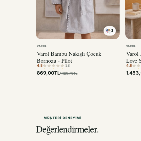
3
VAROL
VAROL
Varol Bambu Nakışlı Çocuk
Varol
Bornozu - Pilot
Love S
4.8
4.8
(58)
869,00TL
1.453
1.129,70TL
MÜŞTERI DENEYIMI
Değerlendirmeler.