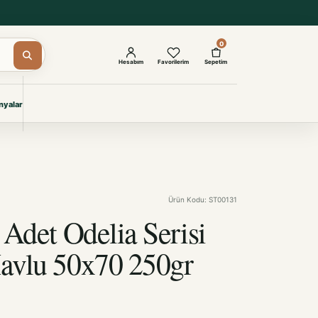
0
Hesabım
Favorilerim
Sepetim
yalar
ŞAM
eri
IYONLAR
Giyimi
Ürün Kodu: ST00131
KURUMSAL ÇÖZÜMLER
Toptan Otel Tekstili
 Adet Odelia Serisi
Projelere özel, dayanıklı tekstil
seçkileri.
avlu 50x70 250gr
İncele