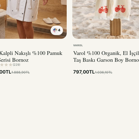
4
KIRMIZI
VAROL
 Kalpli Nakışlı %100 Pamuk
Varol %100 Organik, El İşçil
erisi Bornoz
Taş Baskı Garson Boy Borno
Bisiklet
(229)
,00TL
797,00TL
1.888,90TL
1.036,10TL