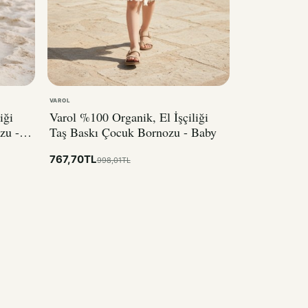
VAROL
iği
Varol %100 Organik, El İşçiliği
zu -
Taş Baskı Çocuk Bornozu - Baby
767,70TL
998,01TL