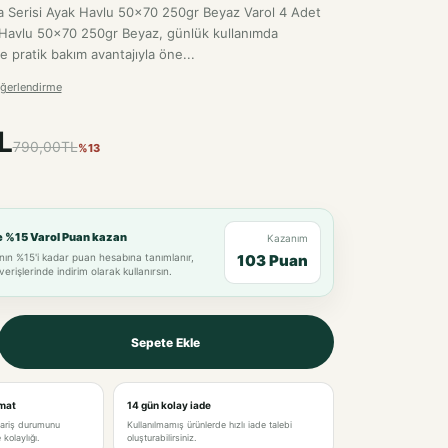
a Serisi Ayak Havlu 50x70 250gr Beyaz Varol 4 Adet
 Havlu 50x70 250gr Beyaz, günlük kullanımda
pratik bakım avantajıyla öne...
ğerlendirme
L
790,00TL
%13
e %15 Varol Puan kazan
Kazanım
nın %15'i kadar puan hesabına tanımlanır,
103 Puan
verişlerinde indirim olarak kullanırsın.
Sepete Ekle
imat
14 gün kolay iade
pariş durumunu
Kullanılmamış ürünlerde hızlı iade talebi
kolaylığı.
oluşturabilirsiniz.