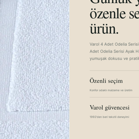
özenle se
ürün.
Varol 4 Adet Odelia Seri
Adet Odelia Serisi Ayak 
yumuşak dokusu ve pratik 
Özenli seçim
Konfor odaklı malzeme ve üretim
Varol güvencesi
1992'den beri tekstil deneyimi