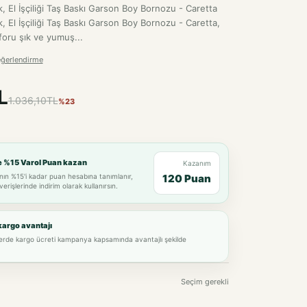
, El İşçiliği Taş Baskı Garson Boy Bornozu - Caretta
, El İşçiliği Taş Baskı Garson Boy Bornozu - Caretta,
oru şık ve yumuş...
eğerlendirme
L
1.036,10TL
%23
e %15 Varol Puan kazan
Kazanım
nın %15'i kadar puan hesabına tanımlanır,
120 Puan
verişlerinde indirim olarak kullanırsın.
kargo avantajı
lerde kargo ücreti kampanya kapsamında avantajlı şekilde
Seçim gerekli