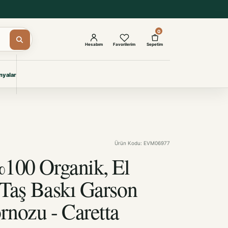
0
Hesabım
Favorilerim
Sepetim
yalar
ŞAM
eri
IYONLAR
Giyimi
Ürün Kodu: EVM06977
KURUMSAL ÇÖZÜMLER
Toptan Otel Tekstili
%100 Organik, El
Projelere özel, dayanıklı tekstil
seçkileri.
i Taş Baskı Garson
rnozu - Caretta
İncele