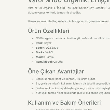
Varol %100 Organik, El İşçiliği Taş Baskı Garson Boy Bornozu - Ca
dokulu yapısı konforlu temas hissi sağlar.
Banyo sonrası rahatlık, kullanım kolaylığı ve şık görünüm arayan k
Ürün Özellikleri
%100 organik pamuktan üretilmiştir, nefes alır ve cilde dos
Renk:
Beyaz
Beden:
Düz,Sade
Marka:
VAROL
Model:
Pamuk
Renk/Model:
Caretta
Öne Çıkan Avantajlar
Banyo sonrası rahat ve konforlu kullanım sunar.
Ev, çeyiz ve misafir kullanımı için şık bir tekstil seçeneğidir
Beden, renk ve kumaş detaylarıyla seçim sürecini kolaylaştı
Yumuşak temas hissi sayesinde günlük kullanıma uygundur
Kullanım ve Bakım Önerileri