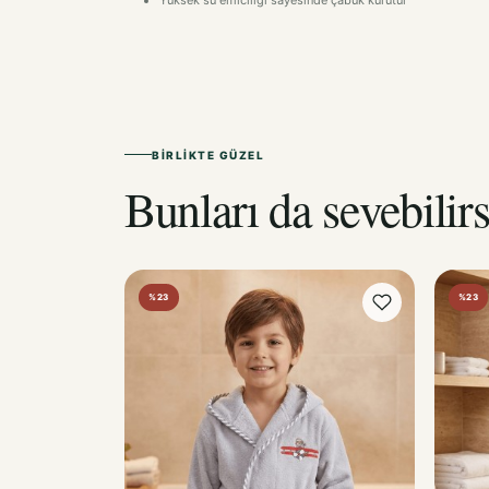
Yüksek su emiciliği sayesinde çabuk kurutur
BIRLIKTE GÜZEL
Bunları da sevebilirs
%23
%23