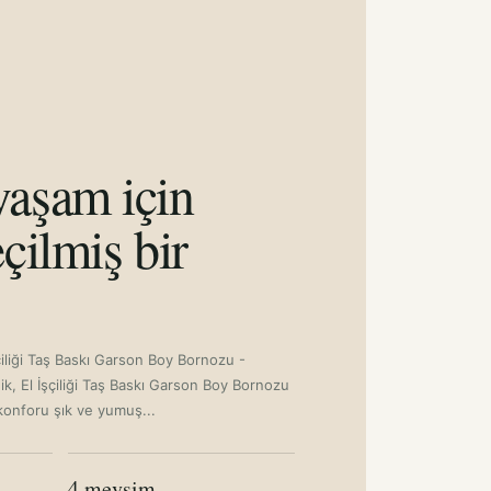
aşam için
çilmiş bir
çiliği Taş Baskı Garson Boy Bornozu -
k, El İşçiliği Taş Baskı Garson Boy Bornozu
konforu şık ve yumuş...
4 mevsim