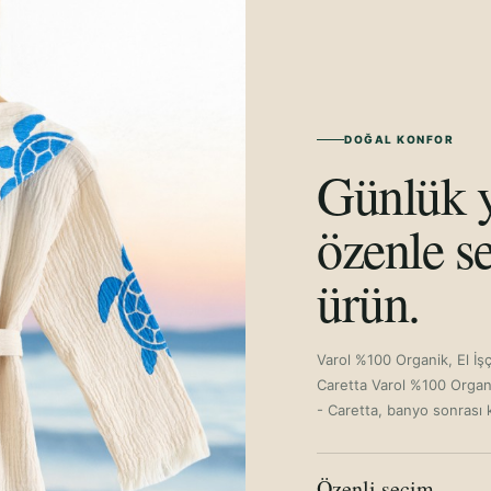
DOĞAL KONFOR
Günlük y
özenle se
ürün.
Varol %100 Organik, El İş
Caretta Varol %100 Organi
- Caretta, banyo sonrası 
Özenli seçim