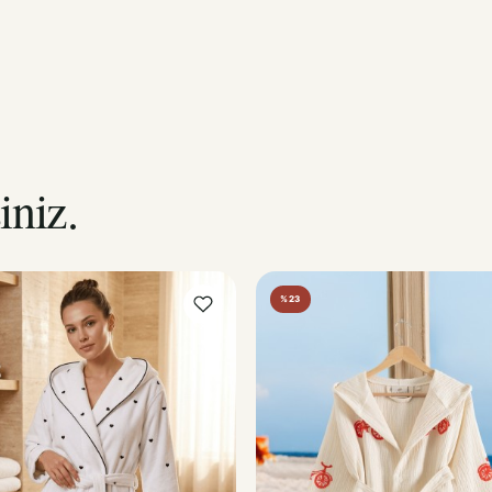
iniz.
%23