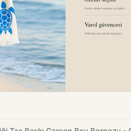
Konfor odaklı malzeme ve üretim
Varol güvencesi
1992'den beri tekstil deneyimi
iliği Taş Baskı Garson Boy Bornozu - 