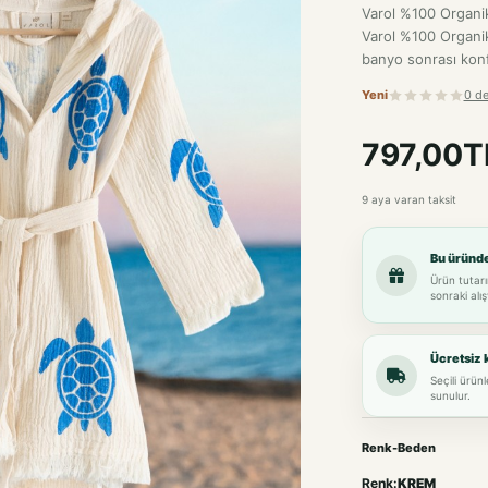
Varol %100 Organik
Varol %100 Organik
banyo sonrası konf
Yeni
0 d
797,00T
9 aya varan taksit
Bu üründ
Ürün tutarı
sonraki alış
Ücretsiz 
Seçili ürün
sunulur.
Renk-Beden
Renk:
KREM