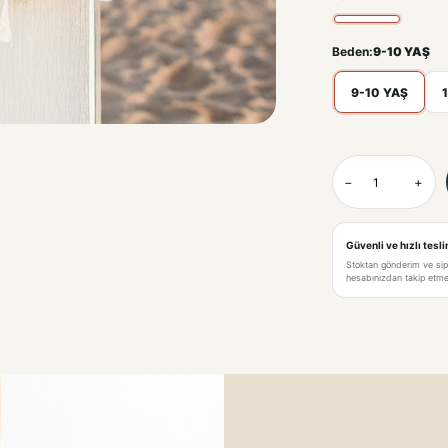
Beden:
9-10 YAŞ
9-10 YAŞ
KREM-9-10 YAŞ
−
+
KREM-11-12 YAŞ
KREM-13-14 YAŞ
Güvenli ve hızlı tesl
Stoktan gönderim ve si
hesabınızdan takip etme 