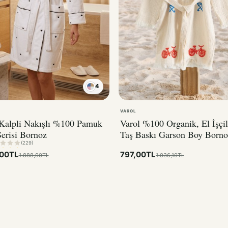
4
KIRMIZI
VAROL
 Kalpli Nakışlı %100 Pamuk
Varol %100 Organik, El İşçil
erisi Bornoz
Taş Baskı Garson Boy Borno
Bisiklet
(229)
,00TL
797,00TL
1.888,90TL
1.036,10TL