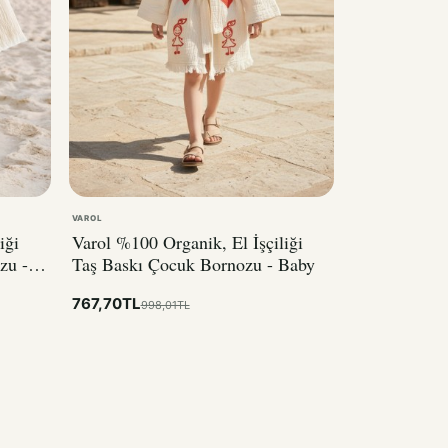
VAROL
iği
Varol %100 Organik, El İşçiliği
zu -
Taş Baskı Çocuk Bornozu - Baby
767,70TL
998,01TL