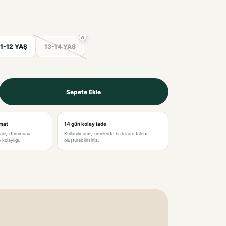
11-12 YAŞ
13-14 YAŞ
Sepete Ekle
imat
14 gün kolay iade
pariş durumunu
Kullanılmamış ürünlerde hızlı iade talebi
kolaylığı.
oluşturabilirsiniz.