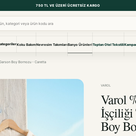
750 TL VE ÜZERI ÜCRETSIZ KARGO
ara
ategoriler
Koku Bakım
Nevresim Takımları
Banyo Ürünleri
Toptan Otel Tekstili
Kampan
NEVRESIM & PIKE
BANYO & YA
ı Garson Boy Bornozu - Caretta
Nevresim Takımları
Banyo Ürünl
Pike ve Pike Takımları
TÜM KOLEKS
Çarşaf & Çarşaf Takımı
Pijama & Ev 
VAROL
Varol 
BEBEK
Bebek Ürünleri
İşçiliğ
Boy Bo