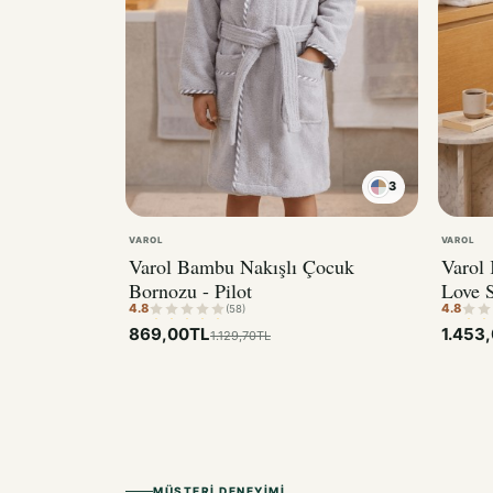
3
VAROL
VAROL
Varol Bambu Nakışlı Çocuk
Varol
Bornozu - Pilot
Love S
4.8
4.8
(58)
869,00TL
1.453
1.129,70TL
MÜŞTERI DENEYIMI