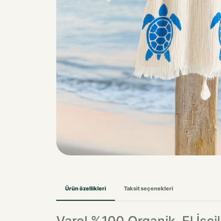
Ürün özellikleri
Taksit seçenekleri
Varol %100 Organik, El İşç