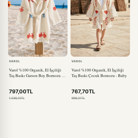
VAROL
VAROL
Varol %100 Organik, El İşçiliği
Varol %100 Organik, El İşçiliği
Taş Baskı Garson Boy Bornozu -
Taş Baskı Çocuk Bornozu - Baby
Bisiklet
797,00TL
767,70TL
1.036,10TL
998,01TL