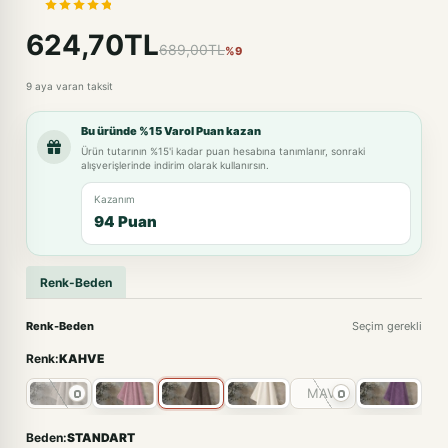
624,70TL
689,00TL
%9
9 aya varan taksit
Bu üründe %15 Varol Puan kazan
Ürün tutarının %15'i kadar puan hesabına tanımlanır, sonraki
alışverişlerinde indirim olarak kullanırsın.
Kazanım
94 Puan
Renk-Beden
Renk-Beden
Seçim gerekli
Renk:
KAHVE
MAVİ
Beden:
STANDART