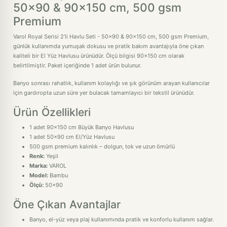
50x90 & 90x150 cm, 500 gsm
Premium
Varol Royal Serisi 2’li Havlu Seti - 50x90 & 90x150 cm, 500 gsm Premium,
günlük kullanımda yumuşak dokusu ve pratik bakım avantajıyla öne çıkan
kaliteli bir El Yüz Havlusu ürünüdür. Ölçü bilgisi 90x150 cm olarak
belirtilmiştir. Paket içeriğinde 1 adet ürün bulunur.
Banyo sonrası rahatlık, kullanım kolaylığı ve şık görünüm arayan kullanıcılar
için gardıropta uzun süre yer bulacak tamamlayıcı bir tekstil ürünüdür.
Ürün Özellikleri
1 adet 90x150 cm Büyük Banyo Havlusu
1 adet 50x90 cm El/Yüz Havlusu
500 gsm premium kalınlık – dolgun, tok ve uzun ömürlü
Renk:
Yeşil
Marka:
VAROL
Model:
Bambu
Ölçü:
50x90
Öne Çıkan Avantajlar
Banyo, el-yüz veya plaj kullanımında pratik ve konforlu kullanım sağlar.