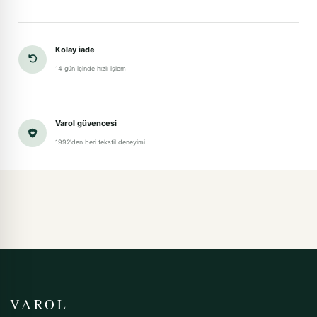
Kolay iade
14 gün içinde hızlı işlem
Varol güvencesi
1992'den beri tekstil deneyimi
VAROL