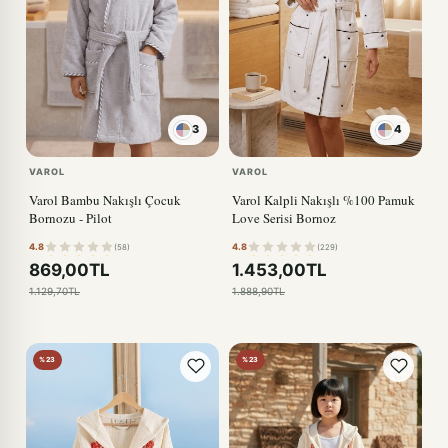
3
4
KIRMIZI
VAROL
VAROL
Varol Bambu Nakışlı Çocuk
Varol Kalpli Nakışlı %100 Pamuk
Bornozu - Pilot
Love Serisi Bornoz
4.8
4.8
(58)
(229)
869,00TL
1.453,00TL
1.129,70TL
1.888,90TL
%23
%23