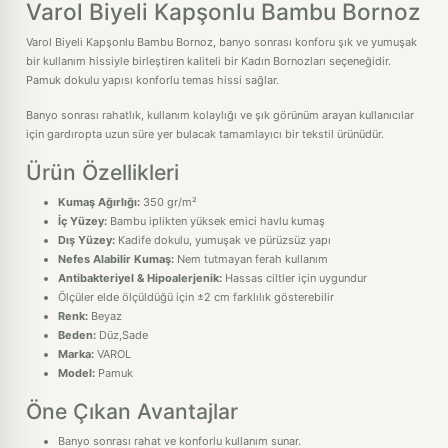
Varol Biyeli Kapşonlu Bambu Bornoz
Varol Biyeli Kapşonlu Bambu Bornoz, banyo sonrası konforu şık ve yumuşak
bir kullanım hissiyle birleştiren kaliteli bir Kadın Bornozları seçeneğidir.
Pamuk dokulu yapısı konforlu temas hissi sağlar.
Banyo sonrası rahatlık, kullanım kolaylığı ve şık görünüm arayan kullanıcılar
için gardıropta uzun süre yer bulacak tamamlayıcı bir tekstil ürünüdür.
Ürün Özellikleri
Kumaş Ağırlığı:
350 gr/m²
İç Yüzey:
Bambu iplikten yüksek emici havlu kumaş
Dış Yüzey:
Kadife dokulu, yumuşak ve pürüzsüz yapı
Nefes Alabilir Kumaş:
Nem tutmayan ferah kullanım
Antibakteriyel & Hipoalerjenik:
Hassas ciltler için uygundur
Ölçüler elde ölçüldüğü için ±2 cm farklılık gösterebilir
Renk:
Beyaz
Beden:
Düz,Sade
Marka:
VAROL
Model:
Pamuk
Öne Çıkan Avantajlar
Banyo sonrası rahat ve konforlu kullanım sunar.