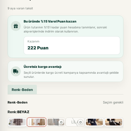
9 aya varan taksit
Bu üründe %15 Varol Puan kazan
Ürün tutarının %15'i kadar puan hesabına tanımlanır, sonraki
alışverişlerinde indirim olarak kullanırsın.
Kazanım
222 Puan
Ücretsiz kargo avantajı
Seçili ürünlerde kargo ücreti kampanya kapsamında avantajlı şekilde
sunulur.
Renk-Beden
Renk-Beden
Seçim gerekli
Renk:
BEYAZ
LİLA