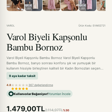
VAROL
Ürün Kodu: EVM02721
Varol Biyeli Kapşonlu
Bambu Bornoz
Varol Biyeli Kapşonlu Bambu Bornoz Varol Biyeli Kapşonlu
Bambu Bornoz, banyo sonrası konforu şık ve yumuşak bir
kullanım hissiyle birleştiren kaliteli bir Kadın Bornozları seçen...
9 aya kadar taksit
4.8
367 değerlendirme
Kullanıcılar Beğeniyor!
Yorumları İncele
1.479,00TL
2.114,97TL
%30