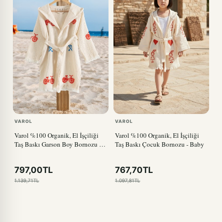
VAROL
VAROL
Varol %100 Organik, El İşçiliği
Varol %100 Organik, El İşçiliği
Taş Baskı Garson Boy Bornozu -
Taş Baskı Çocuk Bornozu - Baby
Bisiklet
797,00TL
767,70TL
1.139,71TL
1.097,81TL