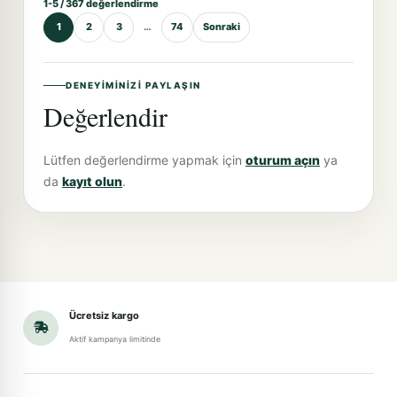
1-5 / 367 değerlendirme
1
2
3
…
74
Sonraki
DENEYIMINIZI PAYLAŞIN
Değerlendir
Lütfen değerlendirme yapmak için
oturum açın
ya
da
kayıt olun
.
Ücretsiz kargo
Aktif kampanya limitinde