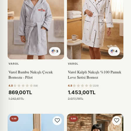
3
4
KIRMIZI
VAROL
VAROL
Varol Bambu Nakışlı Çocuk
Varol Kalpli Nakışlı %100 Pamuk
Bornozu - Pilot
Love Serisi Bornoz
4.8
4.8
(58)
(229)
869,00TL
1.453,00TL
1.242,67TL
2.077,79TL
%30
%30