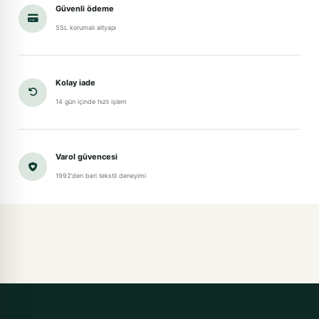
Güvenli ödeme
SSL korumalı altyapı
Kolay iade
14 gün içinde hızlı işlem
Varol güvencesi
1992'den beri tekstil deneyimi