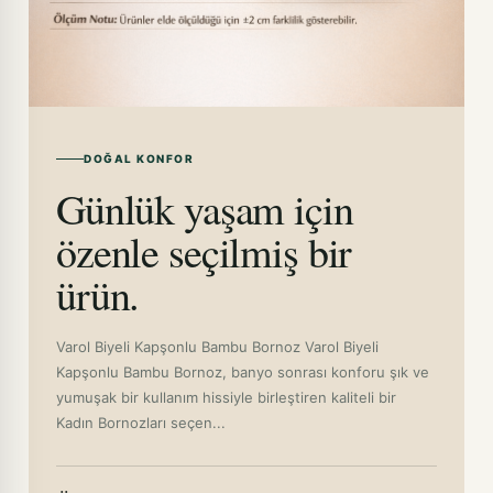
SİYAH-BEYAZ-S/M
PUDRA-XXL
LACİVERT-BEYAZ-3XL
KAHVE-3XL
DOĞAL KONFOR
Günlük yaşam için
LİLA-3XL
özenle seçilmiş bir
MİNT-L/XL
ürün.
MİNT-S/M
MİNT-XXL
Varol Biyeli Kapşonlu Bambu Bornoz Varol Biyeli
Kapşonlu Bambu Bornoz, banyo sonrası konforu şık ve
MİNT-3XL
yumuşak bir kullanım hissiyle birleştiren kaliteli bir
PUDRA-L/XL
Kadın Bornozları seçen...
PUDRA-S/M