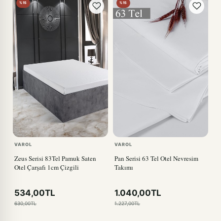
%15
%15
VAROL
VAROL
Zeus Serisi 83Tel Pamuk Saten
Pan Serisi 63 Tel Otel Nevresim
Otel Çarşafı 1cm Çizgili
Takımı
534,00TL
1.040,00TL
630,00TL
1.227,00TL