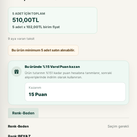
5 ADET IÇIN TOPLAM
510,00TL
5
adet x
102,00TL
birim fiyat
9 aya varan taksit
Bu ürün minimum 5 adet satın alınabilir.
Bu üründe %15 Varol Puan kazan
Ürün tutarının %15'i kadar puan hesabına tanımlanır, sonraki
alışverişlerinde indirim olarak kullanırsın.
Kazanım
15 Puan
Renk-Beden
Renk-Beden
Seçim gerekli
Renk:
BEYAZ