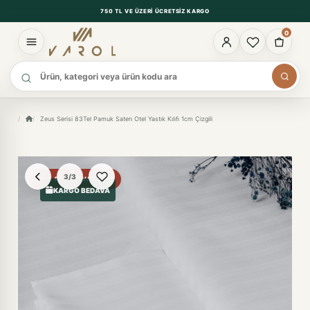
750 TL VE ÜZERI ÜCRETSIZ KARGO
0
Ürün ara
Zeus Serisi 83Tel Pamuk Saten Otel Yastık Kılıfı 1cm Çizgili
3/3
%15 FIYAT AVANTAJI
KARGO BEDAVA