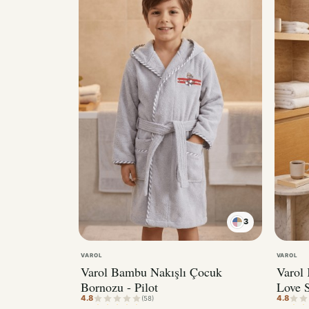
3
VAROL
VAROL
Varol Bambu Nakışlı Çocuk
Varol
Bornozu - Pilot
Love S
4.8
4.8
(58)