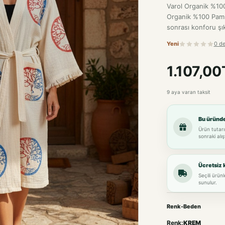
Varol Organik %10
Organik %100 Pamu
sonrası konforu şık
Yeni
0 d
1.107,00
9 aya varan taksit
Bu üründ
Ürün tutarı
sonraki alış
Ücretsiz 
Seçili ürün
sunulur.
Renk-Beden
Renk:
KREM