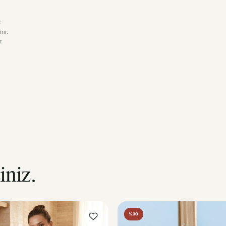
.
rır.
.
iniz.
%30