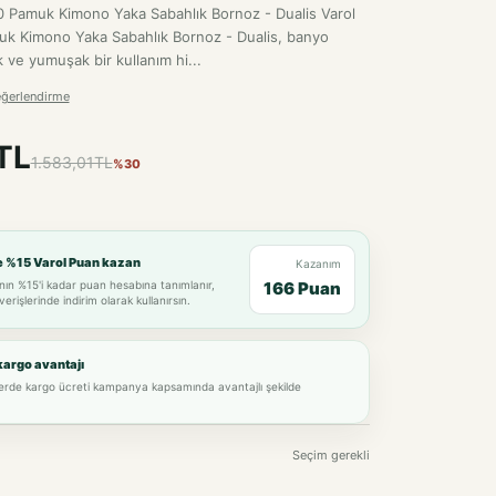
0 Pamuk Kimono Yaka Sabahlık Bornoz - Dualis Varol
k Kimono Yaka Sabahlık Bornoz - Dualis, banyo
 ve yumuşak bir kullanım hi...
eğerlendirme
TL
1.583,01TL
%30
e %15 Varol Puan kazan
Kazanım
nın %15'i kadar puan hesabına tanımlanır,
166 Puan
verişlerinde indirim olarak kullanırsın.
kargo avantajı
lerde kargo ücreti kampanya kapsamında avantajlı şekilde
Seçim gerekli