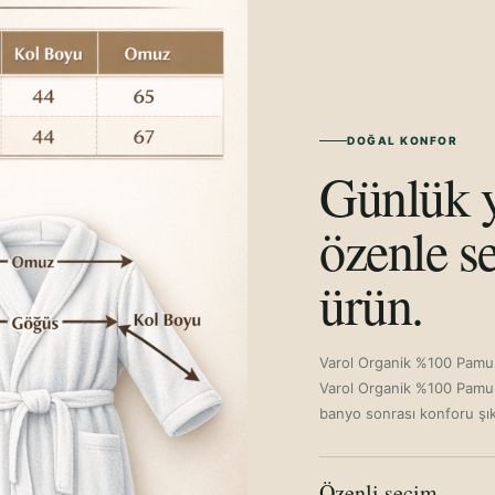
DOĞAL KONFOR
Günlük y
özenle se
ürün.
Varol Organik %100 Pamuk
Varol Organik %100 Pamuk
banyo sonrası konforu şık
Özenli seçim