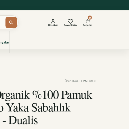
0
Hesabım
Favorilerim
Sepetim
yalar
ŞAM
eri
IYONLAR
Giyimi
Ürün Kodu: EVM06906
KURUMSAL ÇÖZÜMLER
Toptan Otel Tekstili
Organik %100 Pamuk
Projelere özel, dayanıklı tekstil
seçkileri.
 Yaka Sabahlık
- Dualis
İncele