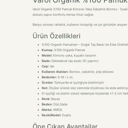
Varol Organik %100 Pamuk Kimono Yaka Sabahlık Bornoz - Dualis, b
dokulu yapısı konforlu temas hissi sağlar.
Banyo sonrası rahatlık, kullanım kolaylığı ve şık görünüm arayan k
Ürün Özellikleri
%100 Organik Pamuktan – Doğal Taş Baskı ile Elde Üretildi
Kumaş:
%100 Organik Pamuk
Model:
Kimono yaka, kuşaklı tasarım
Baskı:
Geleneksel taş baskı (El yapımı)
Cep:
Var
Kullanım Alanları:
Bornoz, sabahlık, plaj elbisesi
Bedenler:
S-M / L-xL
Üretim:
Türkiye'de el işçiliğiyle üretilmiştir
Not:
Ölçüler ürünün düz zeminde ölçülmesi ile elde edilmişt
El işçiliği ve üretim süreci nedeniyle ölçülerde ±1-2 cm farkl
Renk:
Beyaz
Beden:
Düz,Sade
Marka:
VAROL
Renk/Model:
Dualis
Öne Çıkan Avantajlar