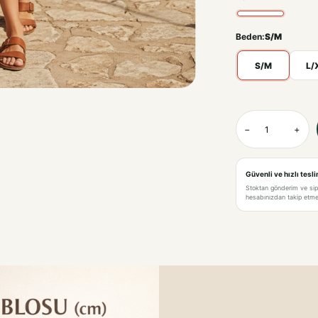
Beden:
S/M
S/M
L/
KREM-S/M
−
+
KREM-L/XL
Güvenli ve hızlı tesl
Stoktan gönderim ve si
hesabınızdan takip etme 