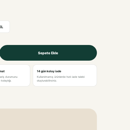
XL
Sepete Ekle
imat
14 gün kolay iade
pariş durumunu
Kullanılmamış ürünlerde hızlı iade talebi
kolaylığı.
oluşturabilirsiniz.