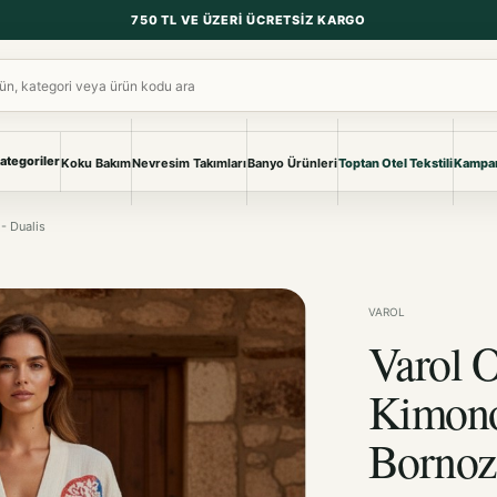
750 TL VE ÜZERI ÜCRETSIZ KARGO
ara
ategoriler
Koku Bakım
Nevresim Takımları
Banyo Ürünleri
Toptan Otel Tekstili
Kampan
NEVRESIM & PIKE
BANYO & YA
- Dualis
Nevresim Takımları
Banyo Ürünl
Pike ve Pike Takımları
TÜM KOLEKS
Çarşaf & Çarşaf Takımı
Pijama & Ev 
VAROL
Varol 
BEBEK
Bebek Ürünleri
Kimono
Bornoz 