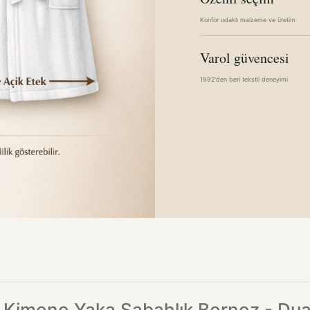
Konfor odaklı malzeme ve üretim
Varol güvencesi
1992'den beri tekstil deneyimi
Kimono Yaka Sabahlık Bornoz - Dua