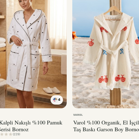
4
KIRMIZI
VAROL
 Kalpli Nakışlı %100 Pamuk
Varol %100 Organik, El İşçil
erisi Bornoz
Taş Baskı Garson Boy Borno
Bisiklet
(229)