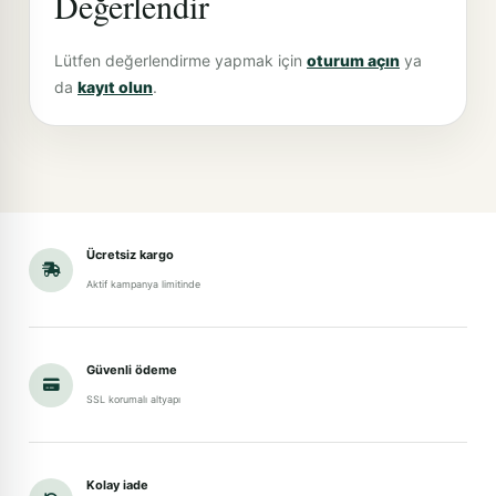
Değerlendir
Lütfen değerlendirme yapmak için
oturum açın
ya
da
kayıt olun
.
Ücretsiz kargo
Aktif kampanya limitinde
Güvenli ödeme
SSL korumalı altyapı
Kolay iade