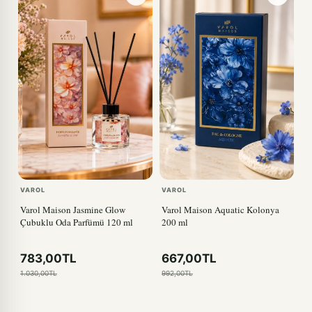
VAROL
VAROL
Varol Maison Jasmine Glow
Varol Maison Aquatic Kolonya
Çubuklu Oda Parfümü 120 ml
200 ml
783,00TL
667,00TL
1.030,00TL
992,00TL