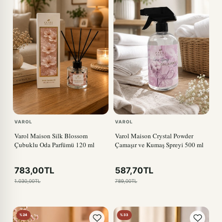
VAROL
VAROL
Varol Maison Silk Blossom
Varol Maison Crystal Powder
Çubuklu Oda Parfümü 120 ml
Çamaşır ve Kumaş Spreyi 500 ml
783,00TL
587,70TL
1.030,00TL
789,00TL
%24
%33