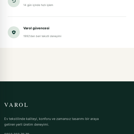
14 gün içinde hızlı işlem
Varol güvencesi
1992'den beri tekstil deneyimi
VAROL
Ev tekstilinde kaliteyi, konforu ve zamansız tasarımı bir araya
getiren yerli üretim deneyimi.