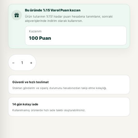
Bu üründe %15 Varol Puan kazan
Ürün tutarının %15'i kadar puan hesabına tanımlanır, sonraki
alışverişlerinde indirim olarak kullanırsın.
Kazanım
100 Puan
−
+
Güvenli ve hızlı teslimat
Stoktan gönderim ve sipariş durumunu hesabınızdan takip etme kolaylığı.
14 gün kolay iade
Kullanılmamış ürünlerde hızlı iade talebi oluşturabilirsiniz.