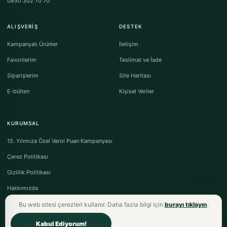
0850 302 70 70
ALIŞVERIŞ
DESTEK
Kampanyalı Ürünler
İletişim
Favorilerim
Teslimat ve İade
Siparişlerim
Site Haritası
E-bülten
Kişisel Veriler
KURUMSAL
15. Yılımıza Özel Varol Puan Kampanyası
Çerez Politikası
Gizlilik Politikası
Hakkımızda
Bu web sitesi çerezleri kullanır. Daha fazla bilgi için
burayı tıklayın
.
Kabul Ediyorum!