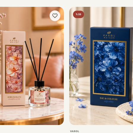
%33
VAROL