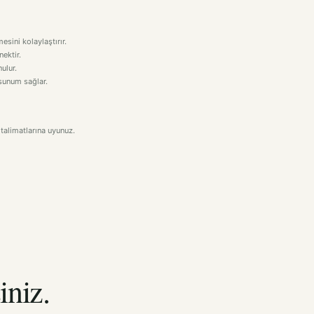
esini kolaylaştırır.
nektir.
ulur.
 sunum sağlar.
talimatlarına uyunuz.
iniz.