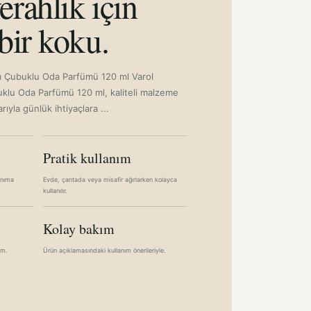
erahlık için
bir koku.
m Çubuklu Oda Parfümü 120 ml Varol
klu Oda Parfümü 120 ml, kaliteli malzeme
rıyla günlük ihtiyaçlara ...
Pratik kullanım
anıma
Evde, çantada veya misafir ağırlarken kolayca
kullanılır.
Kolay bakım
im.
Ürün açıklamasındaki kullanım önerileriyle.