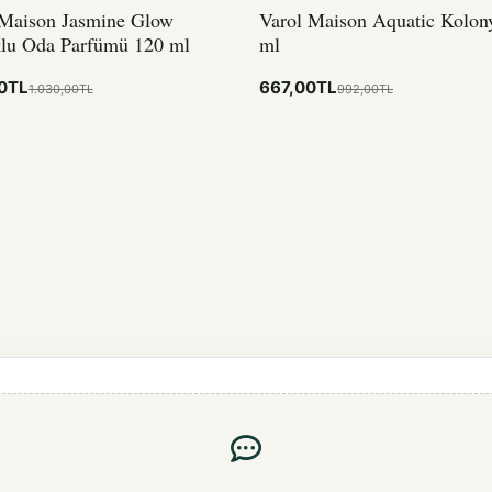
 Maison Jasmine Glow
Varol Maison Aquatic Kolon
lu Oda Parfümü 120 ml
ml
0TL
667,00TL
1.030,00TL
992,00TL