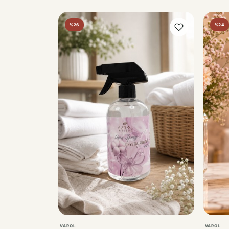
%26
%24
VAROL
VAROL