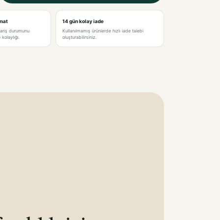
imat
14 gün kolay iade
pariş durumunu
Kullanılmamış ürünlerde hızlı iade talebi
kolaylığı.
oluşturabilirsiniz.