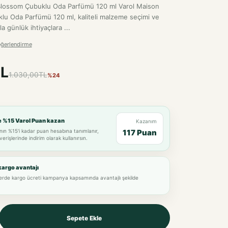
 Blossom Çubuklu Oda Parfümü 120 ml Varol Maison
lu Oda Parfümü 120 ml, kaliteli malzeme seçimi ve
la günlük ihtiyaçlara ...
eğerlendirme
L
1.030,00TL
%24
e %15 Varol Puan kazan
Kazanım
nın %15'i kadar puan hesabına tanımlanır,
117 Puan
verişlerinde indirim olarak kullanırsın.
kargo avantajı
lerde kargo ücreti kampanya kapsamında avantajlı şekilde
Sepete Ekle