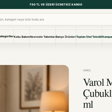
750 TL VE ÜZERI ÜCRETSIZ KARGO
ara
ategoriler
Koku Bakım
Nevresim Takımları
Banyo Ürünleri
Toptan Otel Tekstili
Kampan
NEVRESIM & PIKE
BANYO & YA
Nevresim Takımları
Banyo Ürünl
Pike ve Pike Takımları
TÜM KOLEKS
Çarşaf & Çarşaf Takımı
Pijama & Ev 
VAROL
Varol 
BEBEK
Bebek Ürünleri
Çubukl
ml