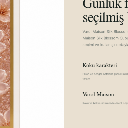
Günlük f
seçilmiş 
Varol Maison Silk Blosso
Maison Silk Blossom Çubu
seçimi ve kullanışlı detayla
Koku karakteri
Ferah ve dengeli notalarla günlük kull
uygun.
Varol Maison
Koku ve bakım ürünlerinde özenli seç