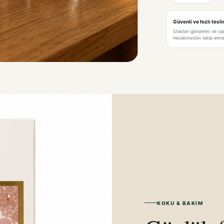
Güvenli ve hızlı tesl
Stoktan gönderim ve si
hesabınızdan takip etme 
KOKU & BAKIM