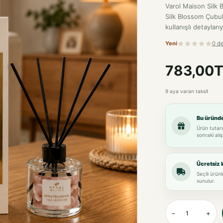
Varol Maison Silk
Silk Blossom Çubuk
kullanışlı detaylarıy
Yeni
0 d
783,00T
9 aya varan taksit
Bu üründ
Ürün tutarı
sonraki alış
Ücretsiz 
Seçili ürün
sunulur.
−
+