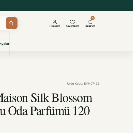
0
Hesabım
Favorilerim
Sepetim
yalar
ŞAM
eri
IYONLAR
Giyimi
Ürün Kodu: EVM07422
KURUMSAL ÇÖZÜMLER
Toptan Otel Tekstili
Maison Silk Blossom
Projelere özel, dayanıklı tekstil
seçkileri.
u Oda Parfümü 120
İncele