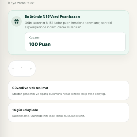
9 aya varan taksit
Bu üründe %15 Varol Puan kazan
Ürün tutarının %15'i kadar puan hesabına tanımlanır, sonraki
alışverişlerinde indirim olarak kullanırsın.
Kazanım
100 Puan
−
+
Güvenli ve hızlı teslimat
Stoktan gönderim ve sipariş durumunu hesabınızdan takip etme kolaylığı.
14 gün kolay iade
Kullanılmamış ürünlerde hızlı iade talebi oluşturabilirsiniz.