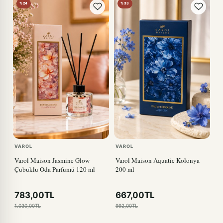
%24
%33
VAROL
VAROL
Varol Maison Jasmine Glow
Varol Maison Aquatic Kolonya
Çubuklu Oda Parfümü 120 ml
200 ml
783,00TL
667,00TL
1.030,00TL
992,00TL