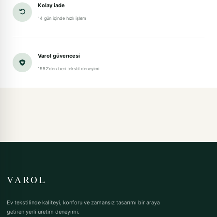
Kolay iade
14 gün içinde hızlı işlem
Varol güvencesi
1992'den beri tekstil deneyimi
VAROL
Ev tekstilinde kaliteyi, konforu ve zamansız tasarımı bir araya
getiren yerli üretim deneyimi.