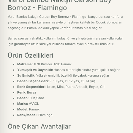
Bornoz - Flamingo
Varol Bambu Nakışlı Garson Boy Bornoz - Flamingo, banyo sonrası konforu
şık ve yumuşak bir kullanım hissiyle birleştiren kaliteli bir Çocuk Bornozları
seçeneğidir. Pamuk dokulu yapısı konforlu temas hissi sağlar.
Banyo sonrası rahatlık, kullanım kolaylığı ve şık görünüm arayan kullanıcılar
için gardıropta uzun süre yer bulacak tamamlayıcı bir tekstil ürünüdür.
Ürün Özellikleri
Malzeme:
%70 Bambu, %30 Pamuk
Yumuşak ve Dayanıklı:
Hassas ciltler için ekstra yumuşaklık sağlar
Su Emicilik:
Yüksek emicilik özelliği ile çabuk kuruma sağlar
Beden Seçenekleri:
9-10 yaş, 11-12 yaş, 13-14 yaş
Renk Seçenekleri:
Krem, Mint, Pudra Antrasit, Beyaz, Gri
Renk:
Beyaz
Beden:
Düz,Sade
Marka:
VAROL
Model:
Pamuk
Renk/Model:
Flamingo
Öne Çıkan Avantajlar