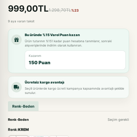
999,00TL
1.298,70TL
%23
9 aya varan taksit
Bu üründe %15 Varol Puan kazan
Ürün tutarının %15'i kadar puan hesabına tanımlanır, sonraki
alışverişlerinde indirim olarak kullanırsın.
Kazanım
150 Puan
Ücretsiz kargo avantajı
Seçili ürünlerde kargo ücreti kampanya kapsamında avantajlı şekilde
sunulur.
Renk-Beden
Renk-Beden
Seçim gerekli
Renk:
KREM