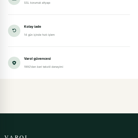
SSL korumalı altyapı
Kolay iade
14 gün içinde hızlı işlem
Varol güvencesi
1992'den beri tekstil deneyimi
VAROL