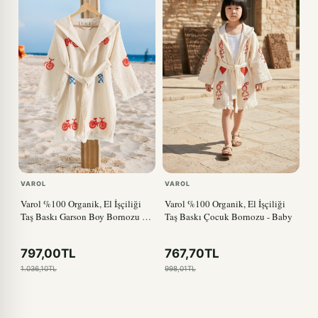
VAROL
VAROL
Varol %100 Organik, El İşçiliği
Varol %100 Organik, El İşçiliği
Taş Baskı Garson Boy Bornozu -
Taş Baskı Çocuk Bornozu - Baby
Bisiklet
797,00TL
767,70TL
1.036,10TL
998,01TL