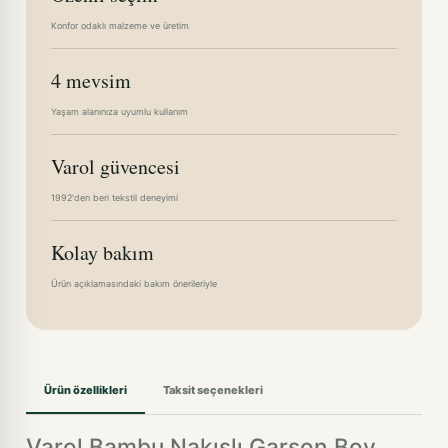
Konfor odaklı malzeme ve üretim
4 mevsim
Yaşam alanınıza uyumlu kullanım
Varol güvencesi
1992'den beri tekstil deneyimi
Kolay bakım
Ürün açıklamasındaki bakım önerileriyle
Ürün özellikleri
Taksit seçenekleri
Varol Bambu Nakışlı Garson Boy