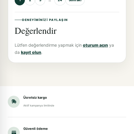
1
2
3
…
24
Sonraki
DENEYIMINIZI PAYLAŞIN
Değerlendir
Lütfen değerlendirme yapmak için
oturum açın
ya
da
kayıt olun
.
Ücretsiz kargo
Aktif kampanya limitinde
Güvenli ödeme