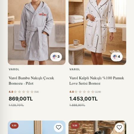
3
4
KIRMIZI
VAROL
VAROL
Varol Bambu Nakışlı Çocuk
Varol Kalpli Nakışlı %100 Pamuk
Bornozu - Pilot
Love Serisi Bornoz
4.8
4.8
(58)
(229)
869,00TL
1.453,00TL
1.129,70TL
1.888,90TL
%23
%23