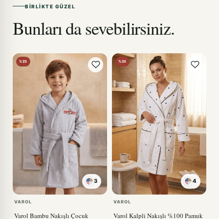
BIRLIKTE GÜZEL
Bunları da sevebilirsiniz.
%23
%23
3
4
KIRMIZI
VAROL
VAROL
Varol Bambu Nakışlı Çocuk
Varol Kalpli Nakışlı %100 Pamuk