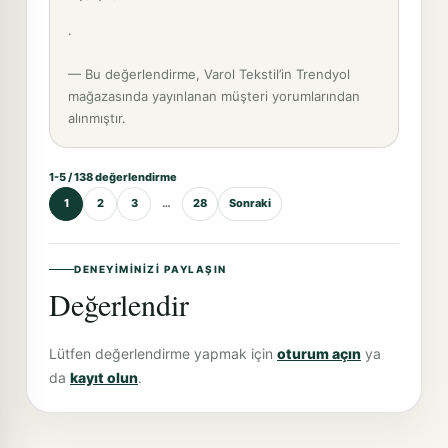
.
— Bu değerlendirme, Varol Tekstil’in Trendyol
mağazasında yayınlanan müşteri yorumlarından
alınmıştır.
1-5 / 138 değerlendirme
1
2
3
…
28
Sonraki
DENEYIMINIZI PAYLAŞIN
Değerlendir
Lütfen değerlendirme yapmak için
oturum açın
ya
da
kayıt olun
.