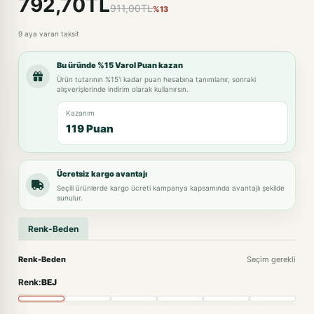
792,70TL
911,00TL
%13
9 aya varan taksit
Bu üründe %15 Varol Puan kazan
Ürün tutarının %15'i kadar puan hesabına tanımlanır, sonraki
alışverişlerinde indirim olarak kullanırsın.
Kazanım
119 Puan
Ücretsiz kargo avantajı
Seçili ürünlerde kargo ücreti kampanya kapsamında avantajlı şekilde
sunulur.
Renk-Beden
Renk-Beden
Seçim gerekli
Renk:
BEJ