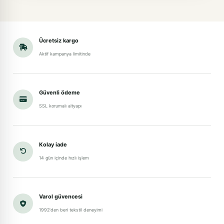
Ücretsiz kargo
Aktif kampanya limitinde
Güvenli ödeme
SSL korumalı altyapı
Kolay iade
14 gün içinde hızlı işlem
Varol güvencesi
1992'den beri tekstil deneyimi