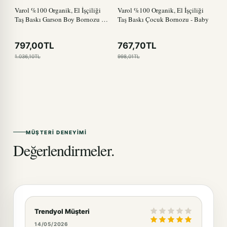
Varol %100 Organik, El İşçiliği
Varol %100 Organik, El İşçiliği
Taş Baskı Garson Boy Bornozu -
Taş Baskı Çocuk Bornozu - Baby
Bisiklet
797,00TL
767,70TL
1.036,10TL
998,01TL
MÜŞTERI DENEYIMI
Değerlendirmeler.
Trendyol Müşteri
14/05/2026