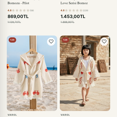
Bornozu - Pilot
Love Serisi Bornoz
4.8
4.8
(58)
(229)
869,00TL
1.453,00TL
1.129,70TL
1.888,90TL
%23
%23
VAROL
VAROL