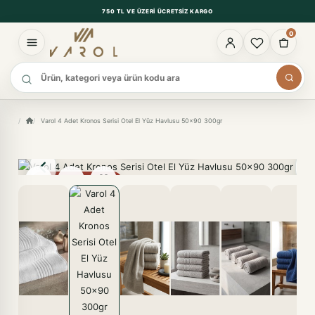
750 TL VE ÜZERI ÜCRETSIZ KARGO
0
Ürün ara
Varol 4 Adet Kronos Serisi Otel El Yüz Havlusu 50x90 300gr
2/8
%13 FIYAT AVANTAJI
KARGO BEDAVA