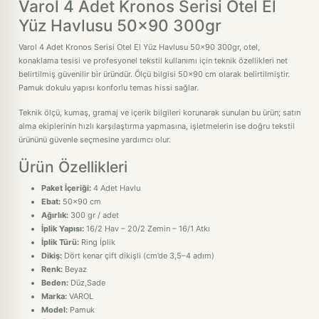
Varol 4 Adet Kronos Serisi Otel El
Yüz Havlusu 50x90 300gr
Varol 4 Adet Kronos Serisi Otel El Yüz Havlusu 50x90 300gr, otel,
konaklama tesisi ve profesyonel tekstil kullanımı için teknik özellikleri net
belirtilmiş güvenilir bir üründür. Ölçü bilgisi 50x90 cm olarak belirtilmiştir.
Pamuk dokulu yapısı konforlu temas hissi sağlar.
Teknik ölçü, kumaş, gramaj ve içerik bilgileri korunarak sunulan bu ürün; satın
alma ekiplerinin hızlı karşılaştırma yapmasına, işletmelerin ise doğru tekstil
ürününü güvenle seçmesine yardımcı olur.
Ürün Özellikleri
Paket İçeriği:
4 Adet Havlu
Ebat:
50x90 cm
Ağırlık:
300 gr / adet
İplik Yapısı:
16/2 Hav – 20/2 Zemin – 16/1 Atkı
İplik Türü:
Ring İplik
Dikiş:
Dört kenar çift dikişli (cm’de 3,5–4 adım)
Renk:
Beyaz
Beden:
Düz,Sade
Marka:
VAROL
Model:
Pamuk