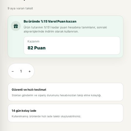
9 aya varan taksit
Bu üründe %15 Varol Puan kazan
Ürün tutarının %15'i kadar puan hesabına tanımlanır, sonraki
alışverişlerinde indirim olarak kullanırsın.
Kazanım
82 Puan
−
+
Güvenli ve hızlı teslimat
Stoktan gönderim ve sipariş durumunu hesabınızdan takip etme kolaylığı.
14 gün kolay iade
Kullanılmamış ürünlerde hızlı iade talebi oluşturabilirsiniz.