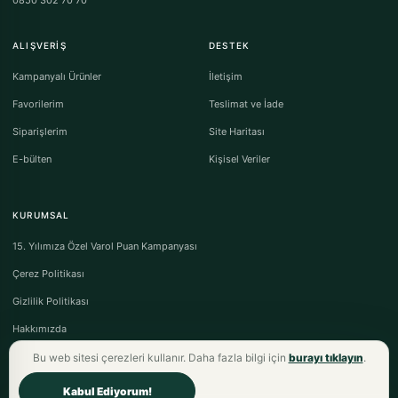
0850 302 70 70
ALIŞVERIŞ
DESTEK
Kampanyalı Ürünler
İletişim
Favorilerim
Teslimat ve İade
Siparişlerim
Site Haritası
E-bülten
Kişisel Veriler
KURUMSAL
15. Yılımıza Özel Varol Puan Kampanyası
Çerez Politikası
Gizlilik Politikası
Hakkımızda
Bu web sitesi çerezleri kullanır. Daha fazla bilgi için
burayı tıklayın
.
Kabul Ediyorum!