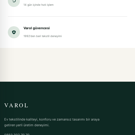
14 gün içinde hızlı işlem
Varol güvencesi
1992'den beri tekstil deneyimi
VAROL
Ev tekstilinde kaliteyi, konforu ve zamansız tasarımı bir araya
getiren yerli üretim deneyimi.