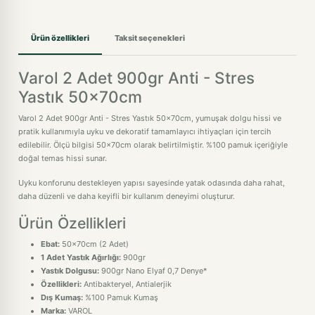
Ürün özellikleri
Taksit seçenekleri
Varol 2 Adet 900gr Anti - Stres
Yastık 50x70cm
Varol 2 Adet 900gr Anti - Stres Yastık 50x70cm, yumuşak dolgu hissi ve
pratik kullanımıyla uyku ve dekoratif tamamlayıcı ihtiyaçları için tercih
edilebilir. Ölçü bilgisi 50x70cm olarak belirtilmiştir. %100 pamuk içeriğiyle
doğal temas hissi sunar.
Uyku konforunu destekleyen yapısı sayesinde yatak odasında daha rahat,
daha düzenli ve daha keyifli bir kullanım deneyimi oluşturur.
Ürün Özellikleri
Ebat:
50x70cm (2 Adet)
1 Adet Yastık Ağırlığı:
900gr
Yastık Dolgusu:
900gr Nano Elyaf 0,7 Denye*
Özellikleri:
Antibakteryel, Antialerjik
Dış Kumaş:
%100 Pamuk Kumaş
Marka:
VAROL