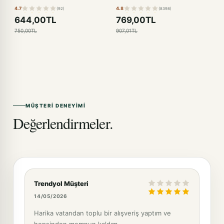
4.7
4.8
(92)
(8398)
644,00TL
769,00TL
750,00TL
907,01TL
MÜŞTERI DENEYIMI
Değerlendirmeler.
Trendyol Müşteri
14/05/2026
Harika vatandan toplu bir alışveriş yaptım ve
hepsinden memnun kaldım.