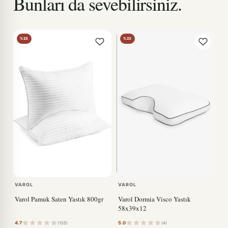
Bunları da sevebilirsiniz.
%23
%23
VAROL
VAROL
Varol Pamuk Saten Yastık 800gr
Varol Dormia Visco Yastık
58x39x12
4.7
5.0
(155)
(4)