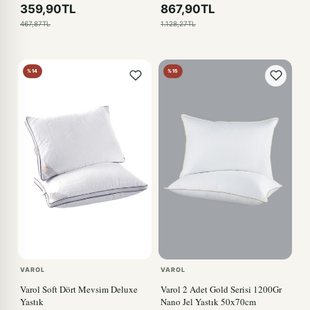
359,90TL
867,90TL
467,87TL
1.128,27TL
%14
%15
VAROL
VAROL
Varol Soft Dört Mevsim Deluxe
Varol 2 Adet Gold Serisi 1200Gr
Yastık
Nano Jel Yastık 50x70cm