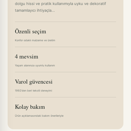
dolgu hissi ve pratik kullanımıyla uyku ve dekoratif
tamamlayıcı ihtiyaçla...
Özenli seçim
Konfor odaklı malzeme ve üretim
4 mevsim
Yaşam alanınıza uyumlu kullanım
Varol güvencesi
1992'den beri tekstil deneyimi
Kolay bakım
Ürün açıklamasındaki bakım önerileriyle