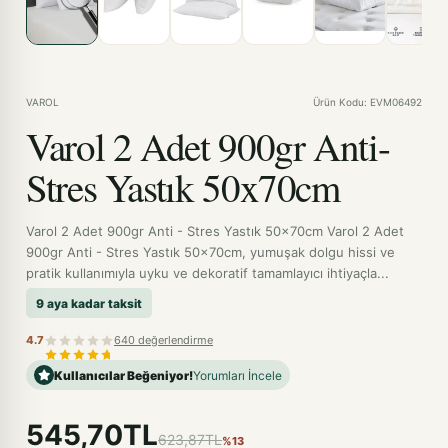
VAROL
Ürün Kodu: EVM06492
Varol 2 Adet 900gr Anti-
Stres Yastık 50x70cm
Varol 2 Adet 900gr Anti - Stres Yastık 50x70cm Varol 2 Adet
900gr Anti - Stres Yastık 50x70cm, yumuşak dolgu hissi ve
pratik kullanımıyla uyku ve dekoratif tamamlayıcı ihtiyaçla...
9 aya kadar taksit
4.7
640 değerlendirme
Kullanıcılar Beğeniyor!
Yorumları İncele
545,70TL
623,87TL
%13