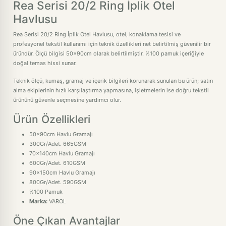
Rea Serisi 20/2 Ring İplik Otel
Havlusu
Rea Serisi 20/2 Ring İplik Otel Havlusu, otel, konaklama tesisi ve
profesyonel tekstil kullanımı için teknik özellikleri net belirtilmiş güvenilir bir
üründür. Ölçü bilgisi 50x90cm olarak belirtilmiştir. %100 pamuk içeriğiyle
doğal temas hissi sunar.
Teknik ölçü, kumaş, gramaj ve içerik bilgileri korunarak sunulan bu ürün; satın
alma ekiplerinin hızlı karşılaştırma yapmasına, işletmelerin ise doğru tekstil
ürününü güvenle seçmesine yardımcı olur.
Ürün Özellikleri
50x90cm Havlu Gramajı
300Gr/Adet. 665GSM
70x140cm Havlu Gramajı
600Gr/Adet. 610GSM
90x150cm Havlu Gramajı
800Gr/Adet. 590GSM
%100 Pamuk
Marka:
VAROL
Öne Çıkan Avantajlar