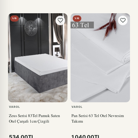
%15
%15
VAROL
VAROL
Zeus Serisi 83Tel Pamuk Saten
Pan Serisi 63 Tel Otel Nevresim
Otel Çarşafı 1cm Çizgili
Takımı
534,00TL
1.040,00TL