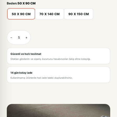
Beden:
50 X 90 CM
50 X 90 CM
70 X 140 CM
90 X 150 CM
BEYAZ-50 X 90 CM
−
+
BEYAZ-70 X 140 CM · +195,00TL
BEYAZ-90 X 150 CM · +325,00TL
Güvenli ve hızlı teslimat
Stoktan gönderim ve sipariş durumunu hesabınızdan takip etme kolaylığı.
14 gün kolay iade
Kullanılmamış ürünlerde hızlı iade talebi oluşturabilirsiniz.