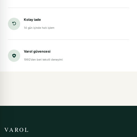
Kolay iade
14 gün içinde hızlı işlem
Varol güvencesi
1992'den beri tekstil deneyimi
VAROL