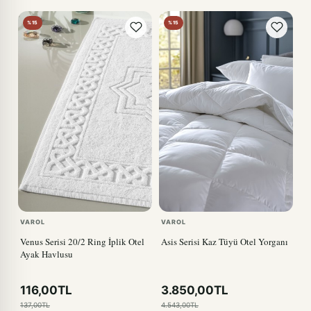
%15
%15
VAROL
VAROL
Venus Serisi 20/2 Ring İplik Otel
Asis Serisi Kaz Tüyü Otel Yorganı
Ayak Havlusu
116,00TL
3.850,00TL
137,00TL
4.543,00TL