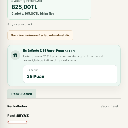
5 ADET IÇIN TOPLAM
825,00TL
5
adet x
165,00TL
birim fiyat
9 aya varan taksit
Bu ürün minimum 5 adet satın alınabilir.
Bu üründe %15 Varol Puan kazan
Ürün tutarının %15'i kadar puan hesabına tanımlanır, sonraki
alışverişlerinde indirim olarak kullanırsın.
Kazanım
25 Puan
Renk-Beden
Renk-Beden
Seçim gerekli
Renk:
BEYAZ