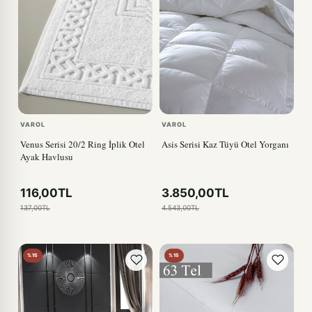
VAROL
VAROL
Venus Serisi 20/2 Ring İplik Otel
Asis Serisi Kaz Tüyü Otel Yorganı
Ayak Havlusu
116,00TL
3.850,00TL
137,00TL
4.543,00TL
%15
%15