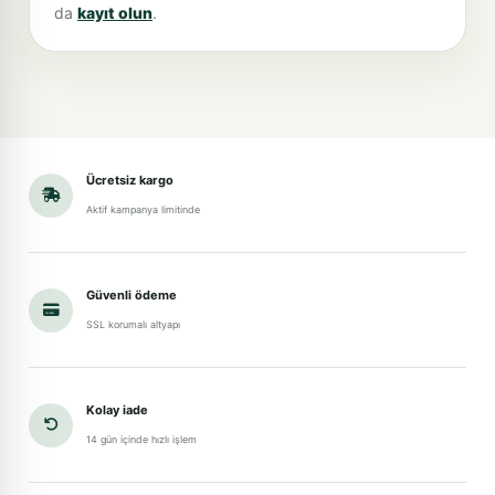
da
kayıt olun
.
Ücretsiz kargo
Aktif kampanya limitinde
Güvenli ödeme
SSL korumalı altyapı
Kolay iade
14 gün içinde hızlı işlem