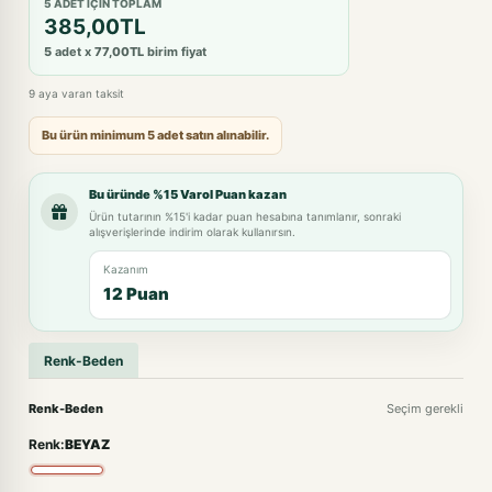
5 ADET IÇIN TOPLAM
385,00TL
5
adet x
77,00TL
birim fiyat
9 aya varan taksit
Bu ürün minimum 5 adet satın alınabilir.
Bu üründe %15 Varol Puan kazan
Ürün tutarının %15'i kadar puan hesabına tanımlanır, sonraki
alışverişlerinde indirim olarak kullanırsın.
Kazanım
12 Puan
Renk-Beden
Renk-Beden
Seçim gerekli
Renk:
BEYAZ