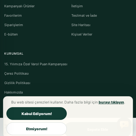
Kampanyalı Ürünler
İletişim
Favorilerim
Teslimat ve İade
Siparişlerim
Site Haritası
E-bülten
Kişisel Veriler
KURUMSAL
15. Yılımıza Özel Varol Puan Kampanyası
Çerez Politikası
Gizlilik Politikası
Hakkımızda
Bu web sitesi çerezleri kullanır. Daha fazla bilgi için
burayı tıklayın
.
Kabul Ediyorum!
77,00TL
Varol Tekstil Ev Tekstili © 2026 - Tüm Hakları Saklıdır.
Etmiyorum!
Sepete Ekle
Mesafeli Satış Sözleşmesi
·
Ön Bilgilendirme Formu
·
İptal & İade Koşulları
%15 fiyat avantajı