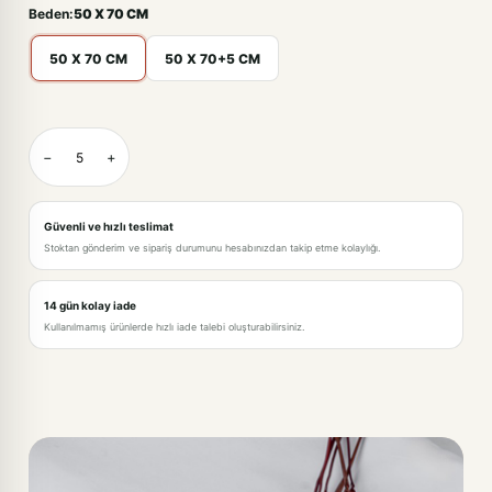
Beden:
50 X 70 CM
50 X 70 CM
50 X 70+5 CM
BEYAZ-50 X 70 CM
−
+
BEYAZ-50 X 70+5 CM · +52,00TL
Güvenli ve hızlı teslimat
Stoktan gönderim ve sipariş durumunu hesabınızdan takip etme kolaylığı.
14 gün kolay iade
Kullanılmamış ürünlerde hızlı iade talebi oluşturabilirsiniz.