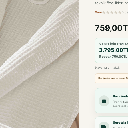
teknik özellikleri ne
Yeni
0 d
759,00T
5 ADET IÇIN TOPLA
3.795,00T
5
adet x
759,00TL
9 aya varan taksit
Bu ürün minimum 5 ad
Bu üründ
Ürün tutarı
sonraki alış
Ücretsiz 