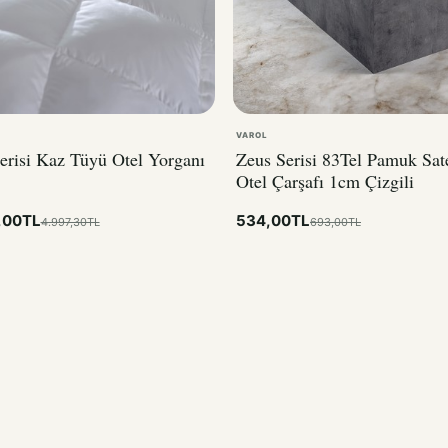
VAROL
erisi Kaz Tüyü Otel Yorganı
Zeus Serisi 83Tel Pamuk Sat
Otel Çarşafı 1cm Çizgili
,00TL
534,00TL
4.997,30TL
693,00TL