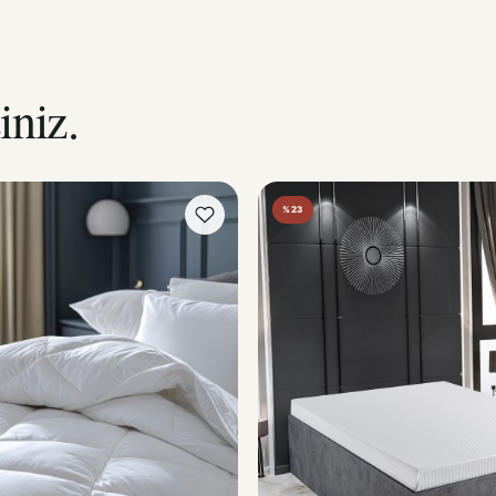
iniz.
%23