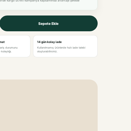
lerde kargo ücreti kampanya kapsamında avantajlı şekilde
Sepete Ekle
imat
14 gün kolay iade
pariş durumunu
Kullanılmamış ürünlerde hızlı iade talebi
kolaylığı.
oluşturabilirsiniz.