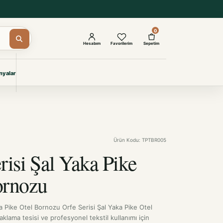
0
Hesabım
Favorilerim
Sepetim
yalar
ŞAM
eri
IYONLAR
Giyimi
Ürün Kodu: TPTBR005
KURUMSAL ÇÖZÜMLER
Toptan Otel Tekstili
risi Şal Yaka Pike
Projelere özel, dayanıklı tekstil
seçkileri.
ornozu
İncele
a Pike Otel Bornozu Orfe Serisi Şal Yaka Pike Otel
klama tesisi ve profesyonel tekstil kullanımı için