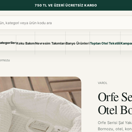
750 TL VE ÜZERI ÜCRETSIZ KARGO
ara
ategoriler
Koku Bakım
Nevresim Takımları
Banyo Ürünleri
Toptan Otel Tekstili
Kampan
NEVRESIM & PIKE
BANYO & YA
Bornozu
Nevresim Takımları
Banyo Ürünl
Pike ve Pike Takımları
TÜM KOLEKS
Çarşaf & Çarşaf Takımı
Pijama & Ev 
VAROL
Orfe Se
BEBEK
Bebek Ürünleri
Otel B
Orfe Serisi Şal Yak
Bornozu, otel, kona