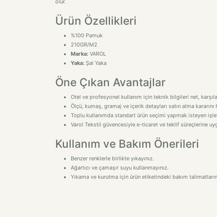
olur.
Ürün Özellikleri
%100 Pamuk
210GR/M2
Marka:
VAROL
Yaka:
Şal Yaka
Öne Çıkan Avantajlar
Otel ve profesyonel kullanım için teknik bilgileri net, karşıl
Ölçü, kumaş, gramaj ve içerik detayları satın alma kararını h
Toplu kullanımda standart ürün seçimi yapmak isteyen işletm
Varol Tekstil güvencesiyle e-ticaret ve teklif süreçlerine 
Kullanım ve Bakım Önerileri
Benzer renklerle birlikte yıkayınız.
Ağartıcı ve çamaşır suyu kullanmayınız.
Yıkama ve kurutma için ürün etiketindeki bakım talimatlarını