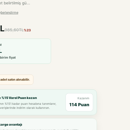
t belirtilmiş gü...
eğerlendirme
L
985,60TL
%23
M
L
birim fiyat
et satın alınabilir.
e %15 Varol Puan kazan
Kazanım
nın %15'i kadar puan hesabına tanımlanır,
114 Puan
verişlerinde indirim olarak kullanırsın.
kargo avantajı