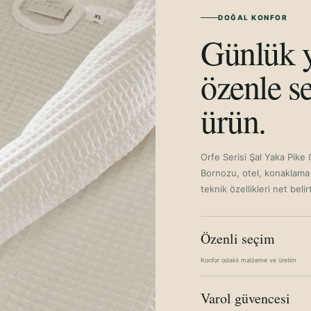
DOĞAL KONFOR
Günlük y
özenle se
ürün.
Orfe Serisi Şal Yaka Pike
Bornozu, otel, konaklama t
teknik özellikleri net belir
Özenli seçim
Konfor odaklı malzeme ve üretim
Varol güvencesi