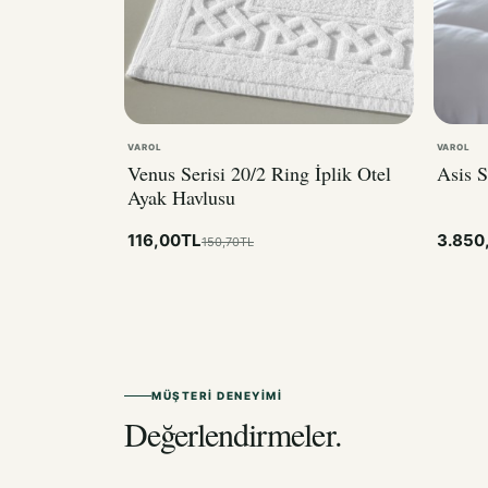
VAROL
VAROL
Venus Serisi 20/2 Ring İplik Otel
Asis S
Ayak Havlusu
116,00TL
3.850
150,70TL
MÜŞTERI DENEYIMI
Değerlendirmeler.