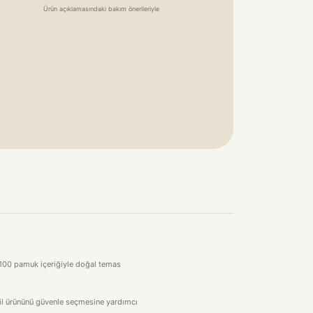
Ürün açıklamasındaki bakım önerileriyle
. %100 pamuk içeriğiyle doğal temas
stil ürününü güvenle seçmesine yardımcı