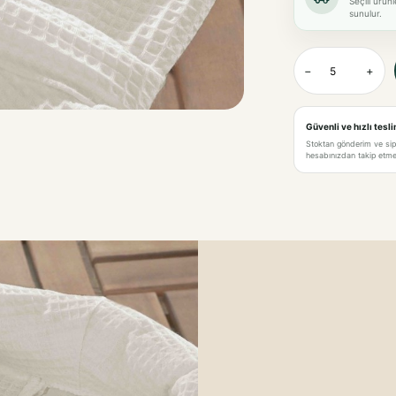
Seçili ürün
sunulur.
−
+
Güvenli ve hızlı tesl
Stoktan gönderim ve si
hesabınızdan takip etme 