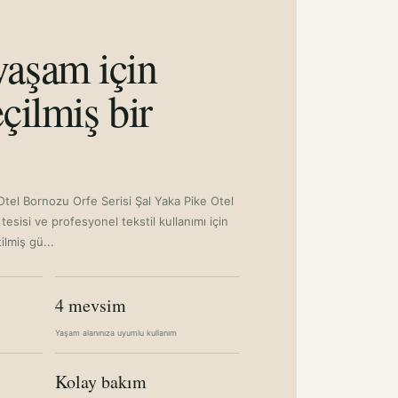
aşam için
çilmiş bir
 Otel Bornozu Orfe Serisi Şal Yaka Pike Otel
esisi ve profesyonel tekstil kullanımı için
tilmiş gü...
4 mevsim
Yaşam alanınıza uyumlu kullanım
Kolay bakım