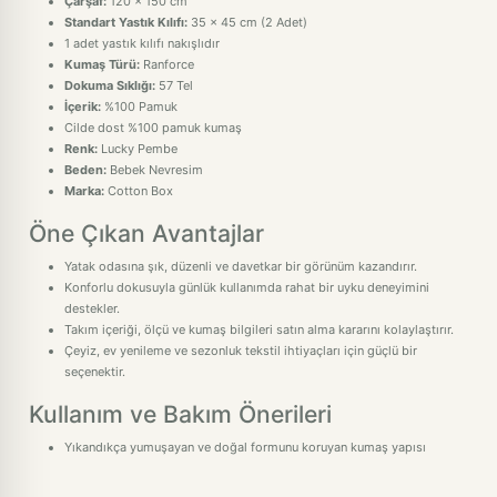
Çarşaf:
120 x 150 cm
Standart Yastık Kılıfı:
35 x 45 cm (2 Adet)
1 adet yastık kılıfı nakışlıdır
Kumaş Türü:
Ranforce
Dokuma Sıklığı:
57 Tel
İçerik:
%100 Pamuk
Cilde dost %100 pamuk kumaş
Renk:
Lucky Pembe
Beden:
Bebek Nevresim
Marka:
Cotton Box
Öne Çıkan Avantajlar
Yatak odasına şık, düzenli ve davetkar bir görünüm kazandırır.
Konforlu dokusuyla günlük kullanımda rahat bir uyku deneyimini
destekler.
Takım içeriği, ölçü ve kumaş bilgileri satın alma kararını kolaylaştırır.
Çeyiz, ev yenileme ve sezonluk tekstil ihtiyaçları için güçlü bir
seçenektir.
Kullanım ve Bakım Önerileri
Yıkandıkça yumuşayan ve doğal formunu koruyan kumaş yapısı