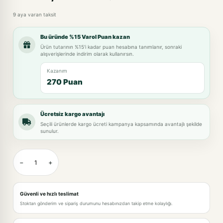
9 aya varan taksit
Bu üründe %15 Varol Puan kazan
Ürün tutarının %15'i kadar puan hesabına tanımlanır, sonraki
alışverişlerinde indirim olarak kullanırsın.
Kazanım
270 Puan
Ücretsiz kargo avantajı
Seçili ürünlerde kargo ücreti kampanya kapsamında avantajlı şekilde
sunulur.
−
+
Güvenli ve hızlı teslimat
Stoktan gönderim ve sipariş durumunu hesabınızdan takip etme kolaylığı.