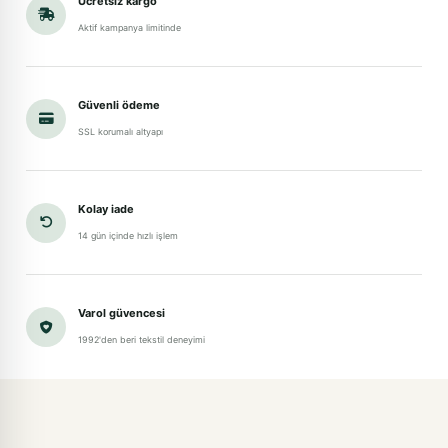
Ücretsiz kargo
Aktif kampanya limitinde
Güvenli ödeme
SSL korumalı altyapı
Kolay iade
14 gün içinde hızlı işlem
Varol güvencesi
1992'den beri tekstil deneyimi