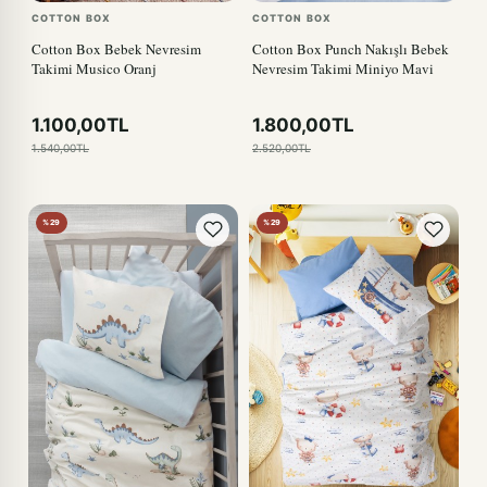
COTTON BOX
COTTON BOX
Cotton Box Bebek Nevresim
Cotton Box Punch Nakışlı Bebek
Takimi Musico Oranj
Nevresim Takimi Miniyo Mavi
1.100,00TL
1.800,00TL
1.540,00TL
2.520,00TL
%29
%29