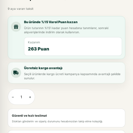
9 aya varan taksit
Bu üründe %15 Varol Puan kazan
Ürün tutarının %15'i kadar puan hesabına tanımlanır, sonraki
alışverişlerinde indirim olarak kullanırsın.
Kazanım
263 Puan
Ücretsiz kargo avantajı
Seçili ürünlerde kargo ücreti kampanya kapsamında avantajlı şekilde
sunulur.
−
+
Güvenli ve hızlı teslimat
Stoktan gönderim ve sipariş durumunu hesabınızdan takip etme kolaylığı.