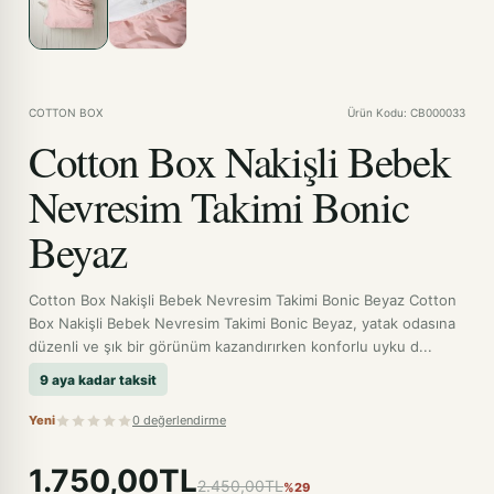
COTTON BOX
Ürün Kodu: CB000033
Cotton Box Nakişli Bebek
Nevresim Takimi Bonic
Beyaz
Cotton Box Nakişli Bebek Nevresim Takimi Bonic Beyaz Cotton
Box Nakişli Bebek Nevresim Takimi Bonic Beyaz, yatak odasına
düzenli ve şık bir görünüm kazandırırken konforlu uyku d...
9 aya kadar taksit
Yeni
0 değerlendirme
1.750,00TL
2.450,00TL
%29