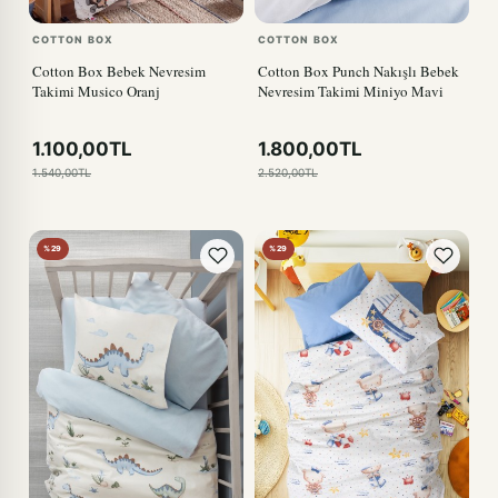
COTTON BOX
COTTON BOX
Cotton Box Bebek Nevresim
Cotton Box Punch Nakışlı Bebek
Takimi Musico Oranj
Nevresim Takimi Miniyo Mavi
1.100,00TL
1.800,00TL
1.540,00TL
2.520,00TL
%29
%29