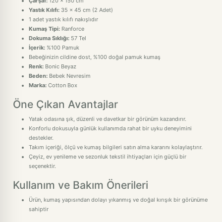
Çarşaf:
120 x 150 cm
Yastık Kılıfı:
35 x 45 cm (2 Adet)
1 adet yastık kılıfı nakışlıdır
Kumaş Tipi:
Ranforce
Dokuma Sıklığı:
57 Tel
İçerik:
%100 Pamuk
Bebeğinizin cildine dost, %100 doğal pamuk kumaş
Renk:
Bonic Beyaz
Beden:
Bebek Nevresim
Marka:
Cotton Box
Öne Çıkan Avantajlar
Yatak odasına şık, düzenli ve davetkar bir görünüm kazandırır.
Konforlu dokusuyla günlük kullanımda rahat bir uyku deneyimini
destekler.
Takım içeriği, ölçü ve kumaş bilgileri satın alma kararını kolaylaştırır.
Çeyiz, ev yenileme ve sezonluk tekstil ihtiyaçları için güçlü bir
seçenektir.
Kullanım ve Bakım Önerileri
Ürün, kumaş yapısından dolayı yıkanmış ve doğal kırışık bir görünüme
sahiptir