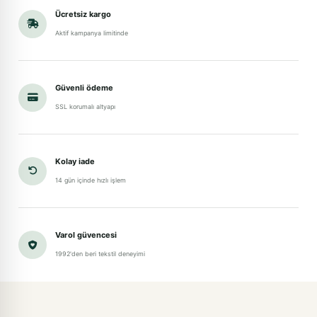
Ücretsiz kargo
Aktif kampanya limitinde
Güvenli ödeme
SSL korumalı altyapı
Kolay iade
14 gün içinde hızlı işlem
Varol güvencesi
1992'den beri tekstil deneyimi