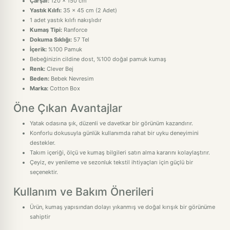
Çarşaf:
120 x 150 cm
Yastık Kılıfı:
35 x 45 cm (2 Adet)
1 adet yastık kılıfı nakışlıdır
Kumaş Tipi:
Ranforce
Dokuma Sıklığı:
57 Tel
İçerik:
%100 Pamuk
Bebeğinizin cildine dost, %100 doğal pamuk kumaş
Renk:
Clever Bej
Beden:
Bebek Nevresim
Marka:
Cotton Box
Öne Çıkan Avantajlar
Yatak odasına şık, düzenli ve davetkar bir görünüm kazandırır.
Konforlu dokusuyla günlük kullanımda rahat bir uyku deneyimini
destekler.
Takım içeriği, ölçü ve kumaş bilgileri satın alma kararını kolaylaştırır.
Çeyiz, ev yenileme ve sezonluk tekstil ihtiyaçları için güçlü bir
seçenektir.
Kullanım ve Bakım Önerileri
Ürün, kumaş yapısından dolayı yıkanmış ve doğal kırışık bir görünüme
sahiptir