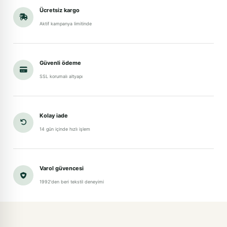
Ücretsiz kargo
Aktif kampanya limitinde
Güvenli ödeme
SSL korumalı altyapı
Kolay iade
14 gün içinde hızlı işlem
Varol güvencesi
1992'den beri tekstil deneyimi