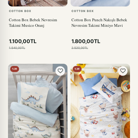
COTTON BOX
COTTON BOX
Cotton Box Bebek Nevresim
Cotton Box Punch Nakışlı Bebek
Takimi Musico Oranj
Nevresim Takimi Miniyo Mavi
1.100,00TL
1.800,00TL
1.540,00TL
2.520,00TL
%29
%29