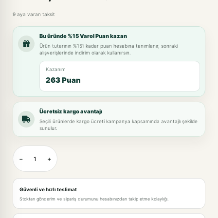
9 aya varan taksit
Bu üründe %15 Varol Puan kazan
Ürün tutarının %15'i kadar puan hesabına tanımlanır, sonraki
alışverişlerinde indirim olarak kullanırsın.
Kazanım
263 Puan
Ücretsiz kargo avantajı
Seçili ürünlerde kargo ücreti kampanya kapsamında avantajlı şekilde
sunulur.
−
+
Güvenli ve hızlı teslimat
Stoktan gönderim ve sipariş durumunu hesabınızdan takip etme kolaylığı.