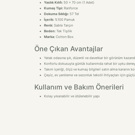
Yastık Kılıfı:
50 x 70 cm (1 Adet)
Kumaş Tipi:
Ranforce
Dokuma Sıklığı:
57 Tel
İçerik:
%100 Pamuk
Renk:
Sable Tarçın
Beden:
Tek Tişilik
Marka:
Cotton Box
Öne Çıkan Avantajlar
Yatak odasına şık, düzenli ve davetkar bir görünüm kazandı
Konforlu dokusuyla günlük kullanımda rahat bir uyku deney
Takım içeriği, ölçü ve kumaş bilgileri satın alma kararını kol
Çeyiz, ev yenileme ve sezonluk tekstil ihtiyaçları için güçlü
Kullanım ve Bakım Önerileri
Kolay yıkanabilir ve ütülenebilir yapı