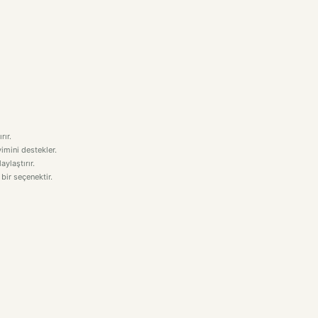
rır.
imini destekler.
aylaştırır.
 bir seçenektir.