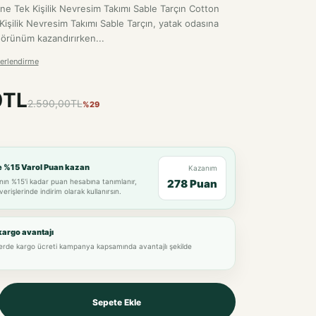
e Tek Kişilik Nevresim Takımı Sable Tarçın Cotton
işilik Nevresim Takımı Sable Tarçın, yatak odasına
 görünüm kazandırırken...
erlendirme
0TL
2.590,00TL
%29
e %15 Varol Puan kazan
Kazanım
nın %15'i kadar puan hesabına tanımlanır,
278 Puan
verişlerinde indirim olarak kullanırsın.
kargo avantajı
lerde kargo ücreti kampanya kapsamında avantajlı şekilde
Sepete Ekle