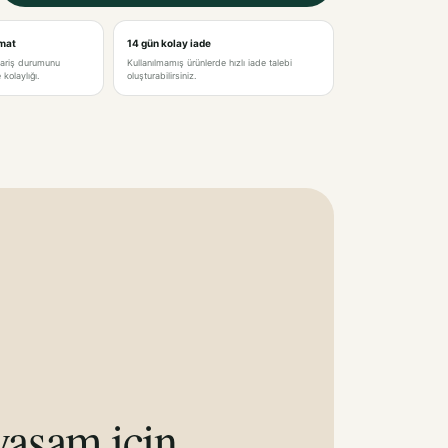
imat
14 gün kolay iade
pariş durumunu
Kullanılmamış ürünlerde hızlı iade talebi
kolaylığı.
oluşturabilirsiniz.
aşam için