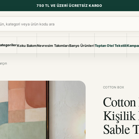
750 TL VE ÜZERI ÜCRETSIZ KARGO
ara
ategoriler
Koku Bakım
Nevresim Takımları
Banyo Ürünleri
Toptan Otel Tekstili
Kampan
NEVRESIM & PIKE
BANYO & YA
arçın
Nevresim Takımları
Banyo Ürünl
Pike ve Pike Takımları
TÜM KOLEKS
Çarşaf & Çarşaf Takımı
Pijama & Ev 
COTTON BOX
Cotton
BEBEK
Bebek Ürünleri
Kişilik
Sable T