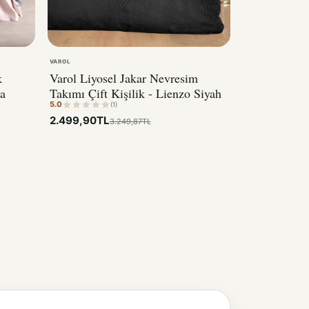
VAROL
k
Varol Liyosel Jakar Nevresim
a
Takımı Çift Kişilik - Lienzo Siyah
5.0
(1)
2.499,90TL
3.249,87TL