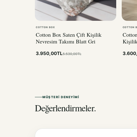
COTTON BOX
COTTON 
Cotton Box Saten Çift Kişilik
Cotton
Nevresim Takımı Blatt Gri
Kişili
3.950,00TL
3.600
5.530,00TL
MÜŞTERI DENEYIMI
Değerlendirmeler.