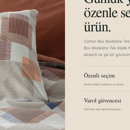
özenle se
ürün.
Cotton Box Modeline Tek 
Box Modeline Tek Kişilik 
düzenli ve şık bir görünü
Özenli seçim
Konfor odaklı malzeme ve üretim
Varol güvencesi
1992'den beri tekstil deneyimi