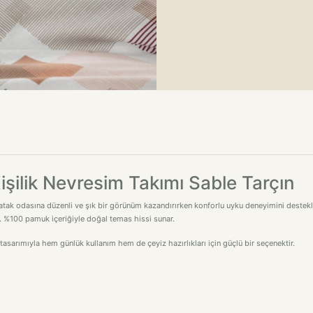
şilik Nevresim Takımı Sable Tarçın
tak odasına düzenli ve şık bir görünüm kazandırırken konforlu uyku deneyimini destekley
ir. %100 pamuk içeriğiyle doğal temas hissi sunar.
sarımıyla hem günlük kullanım hem de çeyiz hazırlıkları için güçlü bir seçenektir.