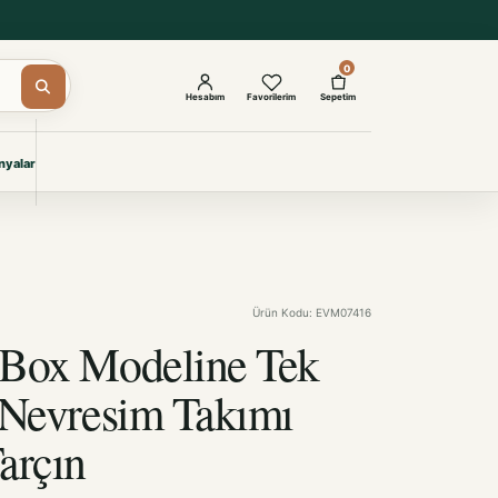
0
Hesabım
Favorilerim
Sepetim
yalar
ŞAM
eri
IYONLAR
Giyimi
Ürün Kodu: EVM07416
KURUMSAL ÇÖZÜMLER
Toptan Otel Tekstili
 Box Modeline Tek
Projelere özel, dayanıklı tekstil
seçkileri.
 Nevresim Takımı
arçın
İncele