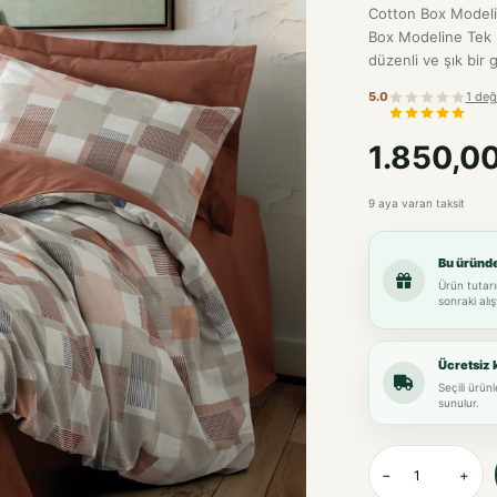
Cotton Box Modelin
Box Modeline Tek K
düzenli ve şık bir
5.0
1 değ
1.850,0
9 aya varan taksit
Bu üründ
Ürün tutarı
sonraki alış
Ücretsiz 
Seçili ürün
sunulur.
−
+