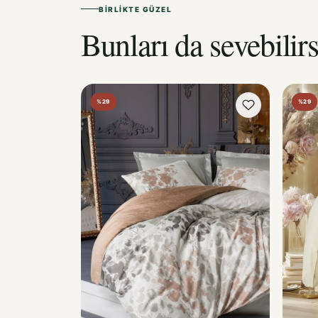
BIRLIKTE GÜZEL
Bunları da sevebilirs
%29
%29