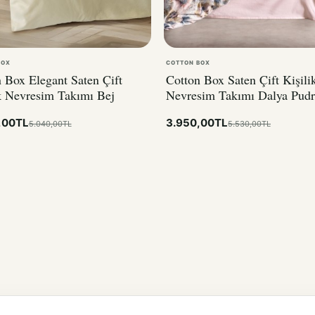
BOX
COTTON BOX
 Box Elegant Saten Çift
Cotton Box Saten Çift Kişili
k Nevresim Takımı Bej
Nevresim Takımı Dalya Pudr
,00TL
3.950,00TL
5.040,00TL
5.530,00TL