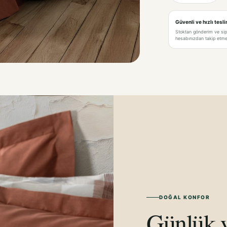
Güvenli ve hızlı tesl
Stoktan gönderim ve si
hesabınızdan takip etme 
DOĞAL KONFOR
Günlük y