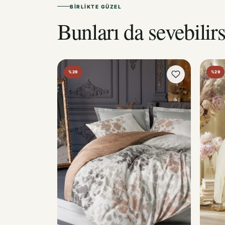
BIRLIKTE GÜZEL
Bunları da sevebilirs
%29
%29