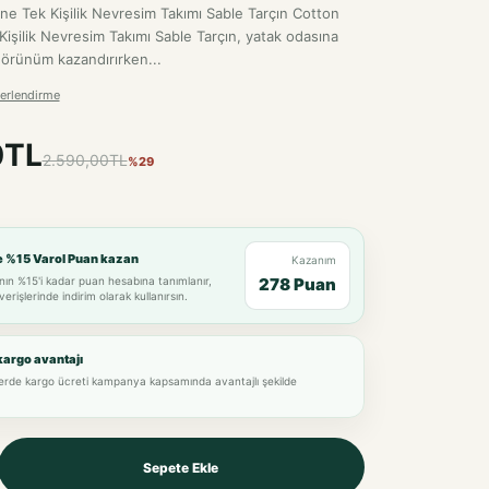
e Tek Kişilik Nevresim Takımı Sable Tarçın Cotton
işilik Nevresim Takımı Sable Tarçın, yatak odasına
 görünüm kazandırırken...
erlendirme
0TL
2.590,00TL
%29
e %15 Varol Puan kazan
Kazanım
nın %15'i kadar puan hesabına tanımlanır,
278 Puan
verişlerinde indirim olarak kullanırsın.
kargo avantajı
lerde kargo ücreti kampanya kapsamında avantajlı şekilde
Sepete Ekle