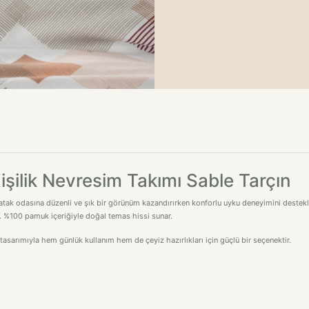
şilik Nevresim Takımı Sable Tarçın
tak odasına düzenli ve şık bir görünüm kazandırırken konforlu uyku deneyimini destekley
ir. %100 pamuk içeriğiyle doğal temas hissi sunar.
sarımıyla hem günlük kullanım hem de çeyiz hazırlıkları için güçlü bir seçenektir.