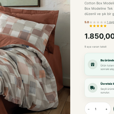
Cotton Box Modelin
Box Modeline Tek K
düzenli ve şık bir
5.0
1 değ
1.850,0
9 aya varan taksit
Bu üründ
Ürün tutarı
sonraki alış
Ücretsiz 
Seçili ürün
sunulur.
−
+