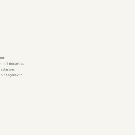
rır.
imini destekler.
aylaştırır.
 bir seçenektir.