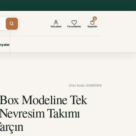
0
Hesabım
Favorilerim
Sepetim
yalar
ŞAM
eri
IYONLAR
Giyimi
Ürün Kodu: EVM07416
KURUMSAL ÇÖZÜMLER
Toptan Otel Tekstili
 Box Modeline Tek
Projelere özel, dayanıklı tekstil
seçkileri.
 Nevresim Takımı
arçın
İncele