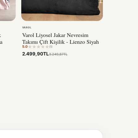
VAROL
k
Varol Liyosel Jakar Nevresim
a
Takımı Çift Kişilik - Lienzo Siyah
5.0
(1)
2.499,90TL
3.249,87TL