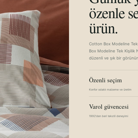
özenle se
ürün.
Cotton Box Modeline Tek 
Box Modeline Tek Kişilik 
düzenli ve şık bir görünü
Özenli seçim
Konfor odaklı malzeme ve üretim
Varol güvencesi
1992'den beri tekstil deneyimi