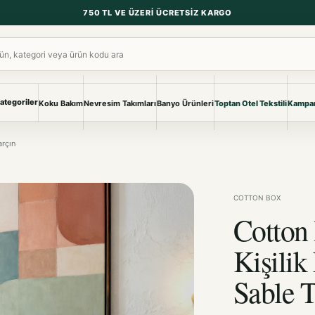
750 TL VE ÜZERI ÜCRETSIZ KARGO
ara
ategoriler
Koku Bakım
Nevresim Takımları
Banyo Ürünleri
Toptan Otel Tekstili
Kampan
NEVRESIM & PIKE
BANYO & YA
arçın
Nevresim Takımları
Banyo Ürünl
Pike ve Pike Takımları
TÜM KOLEKS
Çarşaf & Çarşaf Takımı
Pijama & Ev 
COTTON BOX
Cotton
BEBEK
Bebek Ürünleri
Kişilik
Sable T