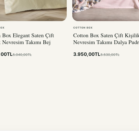
BOX
COTTON BOX
 Box Elegant Saten Çift
Cotton Box Saten Çift Kişili
k Nevresim Takımı Bej
Nevresim Takımı Dalya Pudr
,00TL
3.950,00TL
5.040,00TL
5.530,00TL