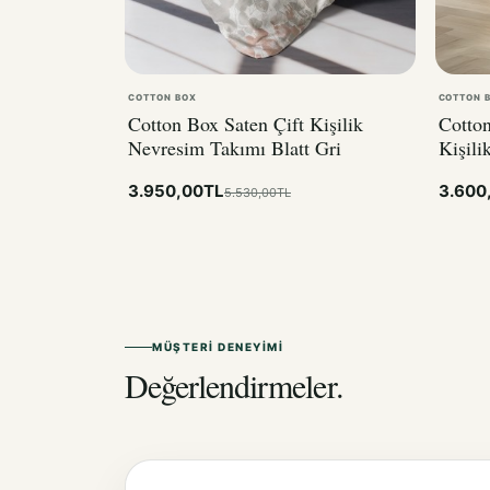
COTTON BOX
COTTON 
Cotton Box Saten Çift Kişilik
Cotton
Nevresim Takımı Blatt Gri
Kişili
3.950,00TL
3.600
5.530,00TL
MÜŞTERI DENEYIMI
Değerlendirmeler.