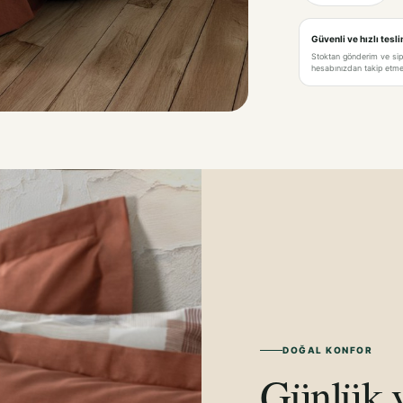
Güvenli ve hızlı tesl
Stoktan gönderim ve si
hesabınızdan takip etme 
DOĞAL KONFOR
Günlük y