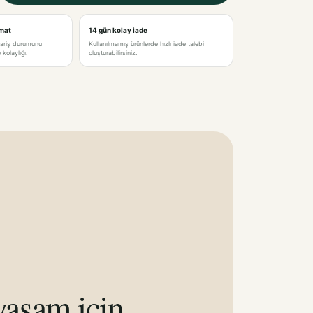
imat
14 gün kolay iade
pariş durumunu
Kullanılmamış ürünlerde hızlı iade talebi
kolaylığı.
oluşturabilirsiniz.
aşam için