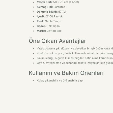
Yastık Kılıfı:
50 x 70 cm (1 Adet)
Kumaş Tipi:
Ranforce
Dokuma Sıklığı:
57 Tel
İçerik:
%100 Pamuk
Renk:
Sable Tarçın
Beden:
Tek Tişilik
Marka:
Cotton Box
Öne Çıkan Avantajlar
Yatak odasına şık, düzenli ve davetkar bir görünüm kazandı
Konforlu dokusuyla günlük kullanımda rahat bir uyku deney
Takım içeriği, ölçü ve kumaş bilgileri satın alma kararını kol
Çeyiz, ev yenileme ve sezonluk tekstil ihtiyaçları için güçlü
Kullanım ve Bakım Önerileri
Kolay yıkanabilir ve ütülenebilir yapı