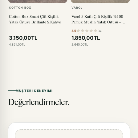
COTTON BOX
VAROL
Cotton Box Smart Çift Kişilik
Varol 5 Katlı Çift Kişilik %100
Yatak Örtüsü Brillante S.Kahve
Pamuk Müslin Yatak Örtüsü –
230x240 cm
4.5
(22)
3.150,00TL
1.850,00TL
4.851,00TL
2.640,00TL
MÜŞTERI DENEYIMI
Değerlendirmeler.