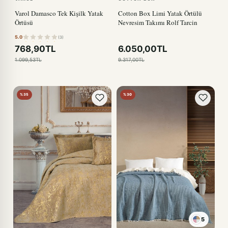
Varol Damasco Tek Kişilk Yatak
Cotton Box Limi Yatak Örtülü
Örtüsü
Nevresim Takımı Rolf Tarcin
5.0
(3)
768,90TL
6.050,00TL
1.099,53TL
9.317,00TL
%35
%30
5