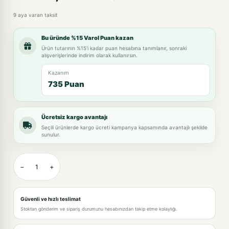
9 aya varan taksit
Bu üründe %15 Varol Puan kazan
Ürün tutarının %15'i kadar puan hesabına tanımlanır, sonraki
alışverişlerinde indirim olarak kullanırsın.
Kazanım
735 Puan
Ücretsiz kargo avantajı
Seçili ürünlerde kargo ücreti kampanya kapsamında avantajlı şekilde
sunulur.
−
+
Güvenli ve hızlı teslimat
Stoktan gönderim ve sipariş durumunu hesabınızdan takip etme kolaylığı.