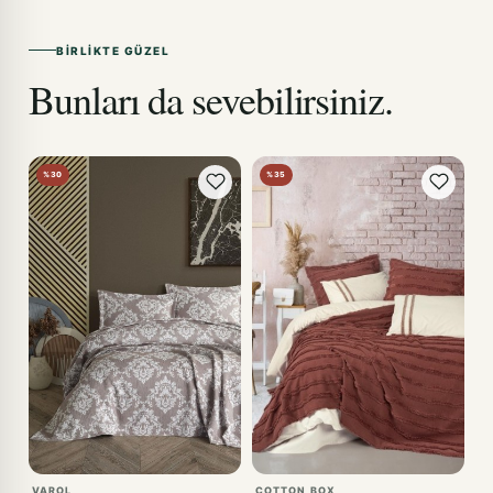
BIRLIKTE GÜZEL
Bunları da sevebilirsiniz.
%30
%35
VAROL
COTTON BOX