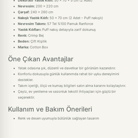
Dekoratif Yastık Kılıfı:
50 x 70 + 5 cm (2 Adet)
Nevresim:
200 x 220 cm
Çarşaf:
240 x 260 cm
Nakışlı Yastık Kılıfı:
50 x 70 cm (2 Adet – Puff nakışlı)
Nevresim Takımı:
57 Tel %100 Pamuk Ranforce
Yastık Kılıfları:
Puff nakış detayıyla zarif dokunuş
Renk:
Crimp Bej
Beden:
Çift Kişilik
Marka:
Cotton Box
Öne Çıkan Avantajlar
Yatak odasına şık, düzenli ve davetkar bir görünüm kazandırır.
Konforlu dokusuyla günlük kullanımda rahat bir uyku deneyimini
destekler.
Takım içeriği, ölçü ve kumaş bilgileri satın alma kararını kolaylaştırır.
Çeyiz, ev yenileme ve sezonluk tekstil ihtiyaçları için güçlü bir
seçenektir.
Kullanım ve Bakım Önerileri
Renk ve desen uyumuyla bütünlük sağlayan tasarım