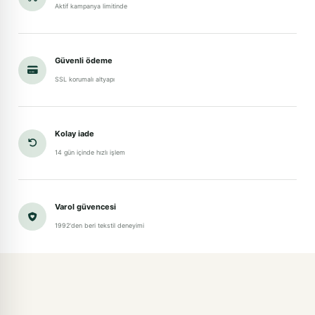
Aktif kampanya limitinde
Güvenli ödeme
SSL korumalı altyapı
Kolay iade
14 gün içinde hızlı işlem
Varol güvencesi
1992'den beri tekstil deneyimi