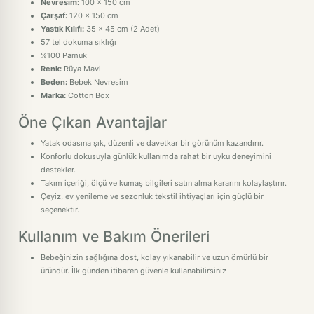
Nevresim:
100 x 150 cm
Çarşaf:
120 x 150 cm
Yastık Kılıfı:
35 x 45 cm (2 Adet)
57 tel dokuma sıklığı
%100 Pamuk
Renk:
Rüya Mavi
Beden:
Bebek Nevresim
Marka:
Cotton Box
Öne Çıkan Avantajlar
Yatak odasına şık, düzenli ve davetkar bir görünüm kazandırır.
Konforlu dokusuyla günlük kullanımda rahat bir uyku deneyimini
destekler.
Takım içeriği, ölçü ve kumaş bilgileri satın alma kararını kolaylaştırır.
Çeyiz, ev yenileme ve sezonluk tekstil ihtiyaçları için güçlü bir
seçenektir.
Kullanım ve Bakım Önerileri
Bebeğinizin sağlığına dost, kolay yıkanabilir ve uzun ömürlü bir
üründür. İlk günden itibaren güvenle kullanabilirsiniz