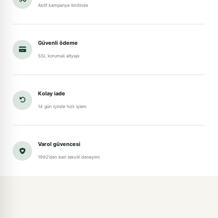
Aktif kampanya limitinde
Güvenli ödeme
SSL korumalı altyapı
Kolay iade
14 gün içinde hızlı işlem
Varol güvencesi
1992'den beri tekstil deneyimi