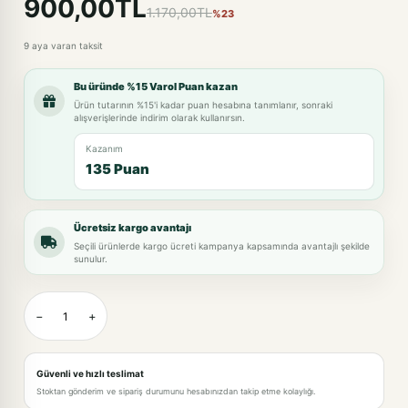
900,00TL
1.170,00TL
%23
9 aya varan taksit
Bu üründe %15 Varol Puan kazan
Ürün tutarının %15'i kadar puan hesabına tanımlanır, sonraki
alışverişlerinde indirim olarak kullanırsın.
Kazanım
135 Puan
Ücretsiz kargo avantajı
Seçili ürünlerde kargo ücreti kampanya kapsamında avantajlı şekilde
sunulur.
−
+
Güvenli ve hızlı teslimat
Stoktan gönderim ve sipariş durumunu hesabınızdan takip etme kolaylığı.