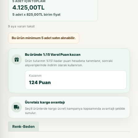
5 ADET IÇIN TOPLAM
4.125,00TL
5
adet x
825,00TL
birim fiyat
9 aya varan taksit
Bu ürün minimum 5 adet satın alınabilir.
Bu üründe %15 Varol Puan kazan
Ürün tutarının %15'i kadar puan hesabına tanımlanır, sonraki
alışverişlerinde indirim olarak kullanırsın.
Kazanım
124 Puan
Ücretsiz kargo avantajı
Seçili ürünlerde kargo ücreti kampanya kapsamında avantajlı şekilde
sunulur.
Renk-Beden