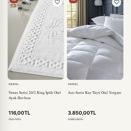
%23
%23
VAROL
VAROL
Venus Serisi 20/2 Ring İplik Otel
Asis Serisi Kaz Tüyü Otel Yorganı
Ayak Havlusu
116,00TL
3.850,00TL
150,70TL
4.997,30TL