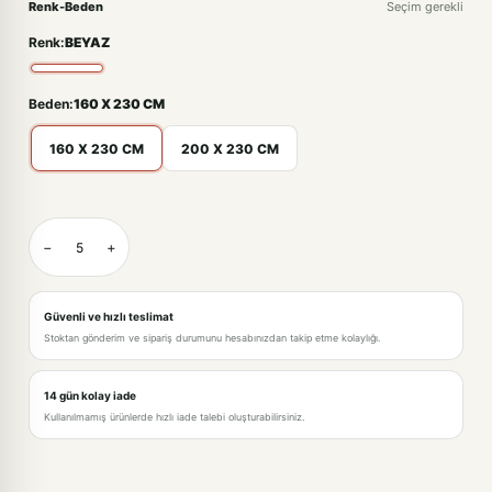
Renk-Beden
Seçim gerekli
Renk:
BEYAZ
Beden:
160 X 230 CM
160 X 230 CM
200 X 230 CM
BEYAZ-160 X 230 CM
−
+
BEYAZ-200 X 230 CM · +221,00TL
Güvenli ve hızlı teslimat
Stoktan gönderim ve sipariş durumunu hesabınızdan takip etme kolaylığı.
14 gün kolay iade
Kullanılmamış ürünlerde hızlı iade talebi oluşturabilirsiniz.