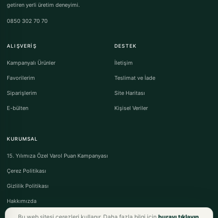
getiren yerli üretim deneyimi.
0850 302 70 70
ALIŞVERIŞ
DESTEK
Kampanyalı Ürünler
İletişim
Favorilerim
Teslimat ve İade
Siparişlerim
Site Haritası
E-bülten
Kişisel Veriler
KURUMSAL
15. Yılımıza Özel Varol Puan Kampanyası
Çerez Politikası
Gizlilik Politikası
Hakkımızda
Bu web sitesi çerezleri kullanır. Daha fazla bilgi için
burayı tıklayın
.