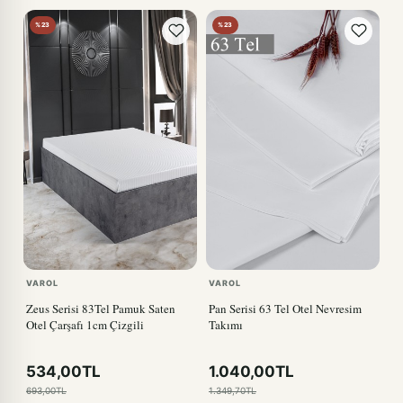
%23
%23
VAROL
VAROL
Zeus Serisi 83Tel Pamuk Saten
Pan Serisi 63 Tel Otel Nevresim
Otel Çarşafı 1cm Çizgili
Takımı
534,00TL
1.040,00TL
693,00TL
1.349,70TL