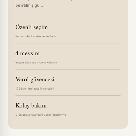
belirtilmiş gü...
Özenli seçim
Konfor odaklı malzeme ve üretim
4 mevsim
Yaşam alanınıza uyumlu kullanım
Varol güvencesi
1992'den beri tekstil deneyimi
Kolay bakım
Ürün açıklamasındaki bakım önerileriyle