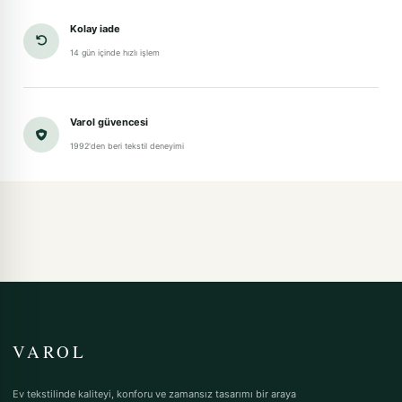
Kolay iade
14 gün içinde hızlı işlem
Varol güvencesi
1992'den beri tekstil deneyimi
VAROL
Ev tekstilinde kaliteyi, konforu ve zamansız tasarımı bir araya