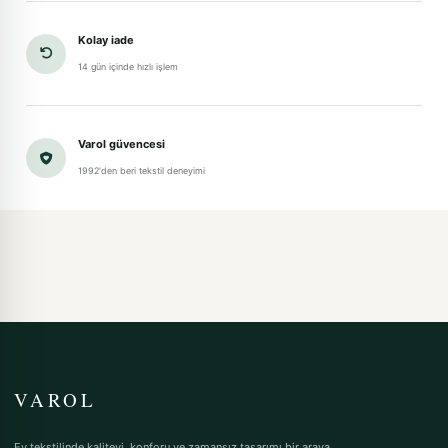
Kolay iade
14 gün içinde hızlı işlem
Varol güvencesi
1992'den beri tekstil deneyimi
VAROL
Ev tekstilinde kaliteyi, konforu ve zamansız tasarımı bir araya