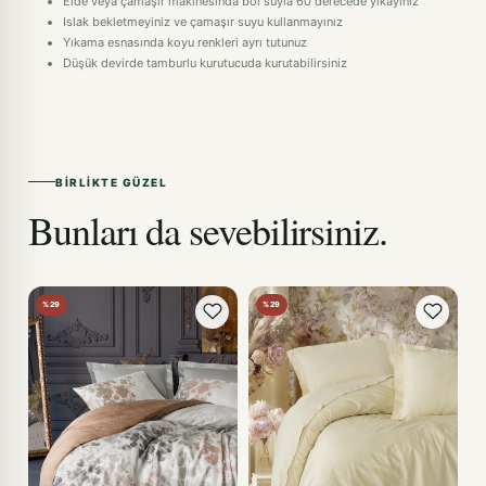
Elde veya çamaşır makinesinda bol suyla 60 derecede yıkayınız
Islak bekletmeyiniz ve çamaşır suyu kullanmayınız
Yıkama esnasında koyu renkleri ayrı tutunuz
Düşük devirde tamburlu kurutucuda kurutabilirsiniz
BIRLIKTE GÜZEL
Bunları da sevebilirsiniz.
%29
%29