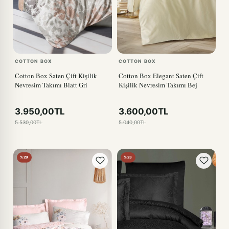
COTTON BOX
COTTON BOX
Cotton Box Saten Çift Kişilik
Cotton Box Elegant Saten Çift
Nevresim Takımı Blatt Gri
Kişilik Nevresim Takımı Bej
3.950,00TL
3.600,00TL
5.530,00TL
5.040,00TL
%29
%23