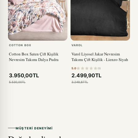
COTTON BOX
VAROL
Cotton Box Saten Çift Kişilik
Varol Liyosel Jakar Nevresim
Nevresim Takımı Dalya Pudra
Takımı Çift Kişilik - Lienzo Siyah
5.0
(1)
3.950,00TL
2.499,90TL
5.530,00TL
3.249,87TL
MÜŞTERI DENEYIMI