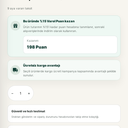
9 aya varan taksit
Bu üründe %15 Varol Puan kazan
Ürün tutarının %15'i kadar puan hesabına tanımlanır, sonraki
alışverişlerinde indirim olarak kullanırsın.
Kazanım
198 Puan
Ücretsiz kargo avantajı
Seçili ürünlerde kargo ücreti kampanya kapsamında avantajlı şekilde
sunulur.
−
+
Güvenli ve hızlı teslimat
Stoktan gönderim ve sipariş durumunu hesabınızdan takip etme kolaylığı.