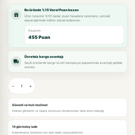
Bu üründe %15 Varol Puan kazan
Ürün tutarının %15'i kadar puan hesabına tanımlanır, sonraki
alışverişlerinde indirim olarak kullanırsın.
Kazanım
455 Puan
Ücretsiz kargo avantajı
Seçili ürünlerde kargo ücreti kampanya kapsamında avantajlı şekilde
sunulur.
−
+
Güvenli ve hızlı teslimat
Stoktan gönderim ve sipariş durumunu hesabınızdan takip etme kolaylığı.
14 gün kolay iade
Kullanılmamış ürünlerde hızlı iade talebi oluşturabilirsiniz.