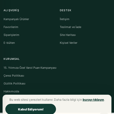
ALIŞVERIŞ
DESTEK
Kampanyalı Ürünler
İletişim
Favorilerim
Teslimat ve İade
Siparişlerim
Site Haritası
E-bülten
Kişisel Veriler
KURUMSAL
15. Yılımıza Özel Varol Puan Kampanyası
Çerez Politikası
Gizlilik Politikası
Hakkımızda
Bu web sitesi çerezleri kullanır. Daha fazla bilgi için
burayı tıklayın
.
Kabul Ediyorum!