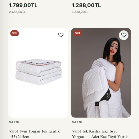
1.799,00TL
1.288,00TL
2.456,00TL
1.558,70TL
%19
%23
VAROL
VAROL
Varol Twin Yorgan Tek Kişilik
Varol Tek Kişilik Kaz Tüyü
155x215cm
Yorgan + 1 Adet Kaz Tüyü Yastık