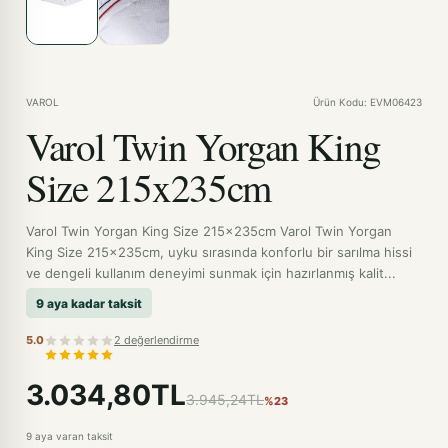
VAROL
Ürün Kodu: EVM06423
Varol Twin Yorgan King
Size 215x235cm
Varol Twin Yorgan King Size 215x235cm Varol Twin Yorgan
King Size 215x235cm, uyku sırasında konforlu bir sarılma hissi
ve dengeli kullanım deneyimi sunmak için hazırlanmış kalit...
9 aya kadar taksit
5.0
2 değerlendirme
3.034,80TL
3.945,24TL
%23
9 aya varan taksit