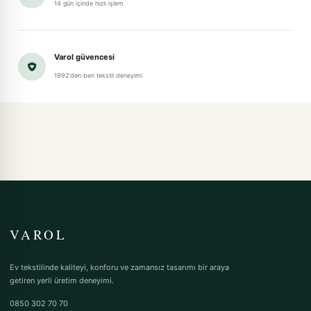
14 gün içinde hızlı işlem
Varol güvencesi
1992'den beri tekstil deneyimi
VAROL
Ev tekstilinde kaliteyi, konforu ve zamansız tasarımı bir araya
getiren yerli üretim deneyimi.
0850 302 70 70