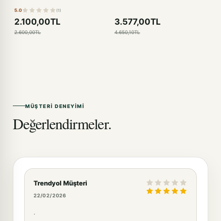
5.0
(1)
2.100,00TL
3.577,00TL
2.600,00TL
4.650,10TL
MÜŞTERI DENEYIMI
Değerlendirmeler.
Trendyol Müşteri
22/02/2026
.