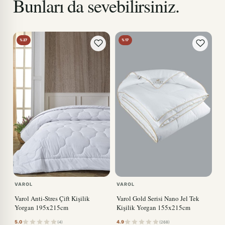
Bunları da sevebilirsiniz.
%27
%17
VAROL
VAROL
Varol Anti-Stres Çift Kişilik
Varol Gold Serisi Nano Jel Tek
Yorgan 195x215cm
Kişilik Yorgan 155x215cm
5.0
4.9
(4)
(268)