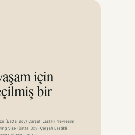
aşam için
çilmiş bir
ze (Battal Boy) Çarşafı Lastikli Nevresim
ing Size (Battal Boy) Çarşafı Lastikli
sına düzenli ve şık...