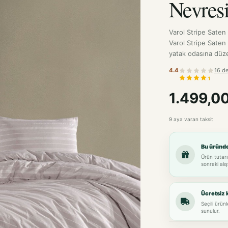
Varol Stripe Saten 
Varol Stripe Saten 
yatak odasına düzen
4.4
16 d
1.499,0
9 aya varan taksit
Bu üründ
Ürün tutarı
sonraki alış
Ücretsiz 
Seçili ürün
sunulur.
Renk-Beden
Renk:
BEJ