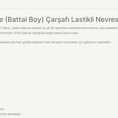
e (Battal Boy) Çarşafı Lastikli Nevr
im Takım, yatak odasına düzenli ve şık bir görünüm kazandırırken konforlu uyku deneyimin
rtilmiştir. %100 pamuk içeriğiyle doğal temas hissi sunar.
sarımıyla hem günlük kullanım hem de çeyiz hazırlıkları için güçlü bir seçenektir.
rır.
imini destekler.
aylaştırır.
 bir seçenektir.