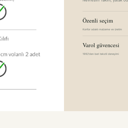
Özenli seçim
Konfor odaklı malzeme ve üretim
Varol güvencesi
1992'den beri tekstil deneyimi