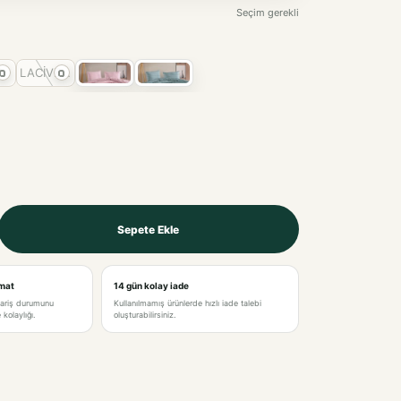
M
LACİVERT
Sepete Ekle
E
imat
14 gün kolay iade
pariş durumunu
Kullanılmamış ürünlerde hızlı iade talebi
kolaylığı.
oluşturabilirsiniz.