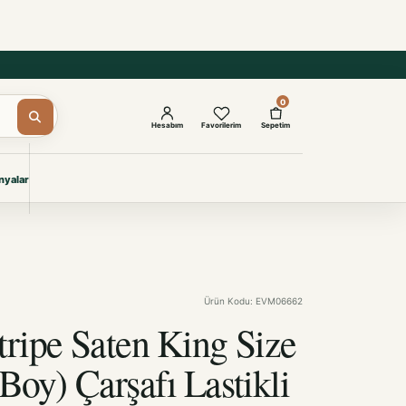
0
Hesabım
Favorilerim
Sepetim
yalar
ŞAM
eri
IYONLAR
Giyimi
Ürün Kodu: EVM06662
KURUMSAL ÇÖZÜMLER
Toptan Otel Tekstili
tripe Saten King Size
Projelere özel, dayanıklı tekstil
seçkileri.
 Boy) Çarşafı Lastikli
im Takım
İncele