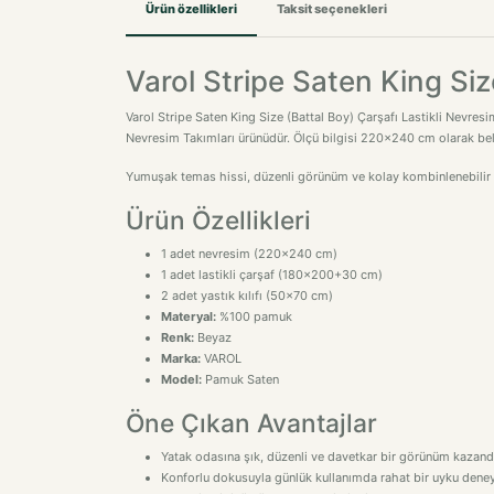
Varol Stripe Saten King Siz
Varol Stripe Saten King Size (Battal Boy) Çarşafı Lastikli Nevres
Nevresim Takımları ürünüdür. Ölçü bilgisi 220x240 cm olarak beli
Yumuşak temas hissi, düzenli görünüm ve kolay kombinlenebilir ta
Ürün Özellikleri
1 adet nevresim (220x240 cm)
1 adet lastikli çarşaf (180x200+30 cm)
2 adet yastık kılıfı (50x70 cm)
Materyal:
%100 pamuk
Renk:
Beyaz
Marka:
VAROL
Model:
Pamuk Saten
Öne Çıkan Avantajlar
Yatak odasına şık, düzenli ve davetkar bir görünüm kazandı
Konforlu dokusuyla günlük kullanımda rahat bir uyku deney
Takım içeriği, ölçü ve kumaş bilgileri satın alma kararını kol
Çeyiz, ev yenileme ve sezonluk tekstil ihtiyaçları için güçlü