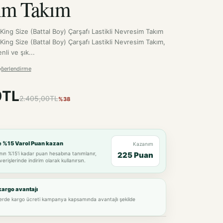
King Size (Battal Boy) Çarşafı Lastikli Nevresim Takım
King Size (Battal Boy) Çarşafı Lastikli Nevresim Takım,
li ve şık...
eğerlendirme
0TL
2.405,00TL
%38
e %15 Varol Puan kazan
Kazanım
nın %15'i kadar puan hesabına tanımlanır,
225 Puan
verişlerinde indirim olarak kullanırsın.
kargo avantajı
lerde kargo ücreti kampanya kapsamında avantajlı şekilde
Seçim gerekli