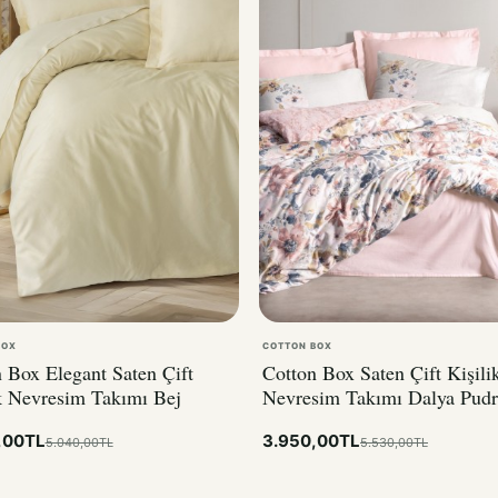
BOX
COTTON BOX
 Box Elegant Saten Çift
Cotton Box Saten Çift Kişili
k Nevresim Takımı Bej
Nevresim Takımı Dalya Pudr
,00TL
3.950,00TL
5.040,00TL
5.530,00TL