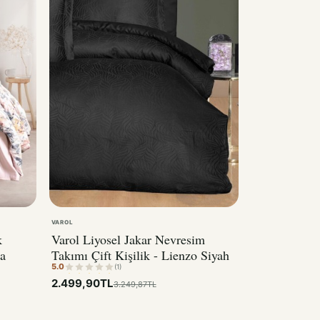
VAROL
k
Varol Liyosel Jakar Nevresim
a
Takımı Çift Kişilik - Lienzo Siyah
5.0
(1)
2.499,90TL
3.249,87TL