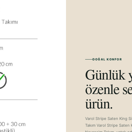
DOĞAL KONFOR
Günlük y
özenle se
ürün.
Varol Stripe Saten King Si
Takım Varol Stripe Saten K
Nevresim Takım, yatak oda