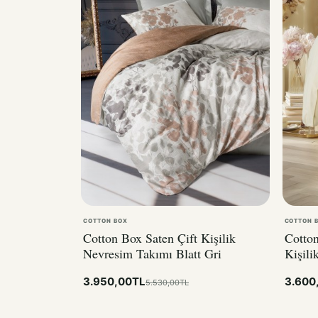
COTTON BOX
COTTON 
Cotton Box Saten Çift Kişilik
Cotton
Nevresim Takımı Blatt Gri
Kişili
3.950,00TL
3.600
5.530,00TL