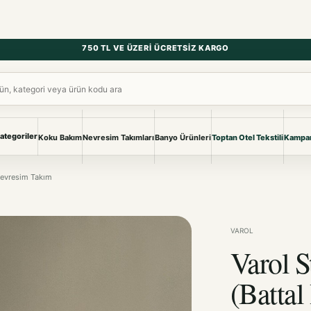
750 TL VE ÜZERI ÜCRETSIZ KARGO
ara
ategoriler
Koku Bakım
Nevresim Takımları
Banyo Ürünleri
Toptan Otel Tekstili
Kampan
NEVRESIM & PIKE
BANYO & YA
 Nevresim Takım
Nevresim Takımları
Banyo Ürünl
Pike ve Pike Takımları
TÜM KOLEKS
Çarşaf & Çarşaf Takımı
Pijama & Ev 
VAROL
Varol S
BEBEK
Bebek Ürünleri
(Battal
Nevres