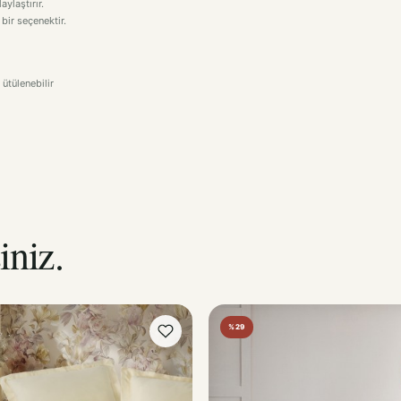
 ütülenebilir
iniz.
%29