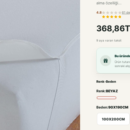
alma özelliği...
4.8
61 de
368,86T
9 aya varan taksit
Bu üründ
Ürün tutarı
sonraki alış
Renk-Beden
Renk:
BEYAZ
Beden:
90X190CM
100X200CM