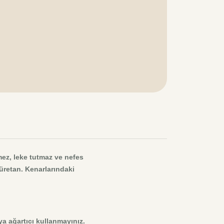
rmez, leke tutmaz ve nefes
üretan. Kenarlarındaki
a ağartıcı kullanmayınız.