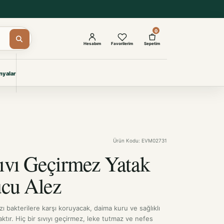
0
Hesabım
Favorilerim
Sepetim
yalar
ŞAM
eri
IYONLAR
Giyimi
Ürün Kodu: EVM02731
KURUMSAL ÇÖZÜMLER
Toptan Otel Tekstili
ıvı Geçirmez Yatak
Projelere özel, dayanıklı tekstil
seçkileri.
cu Alez
İncele
zı bakterilere karşı koruyacak, daima kuru ve sağlıklı
ktır. Hiç bir sıvıyı geçirmez, leke tutmaz ve nefes