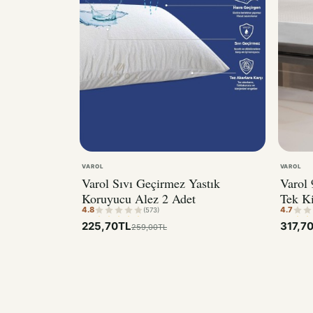
VAROL
VAROL
Varol Sıvı Geçirmez Yastık
Varol
Koruyucu Alez 2 Adet
Tek Ki
4.8
4.7
(573)
225,70TL
317,7
259,00TL