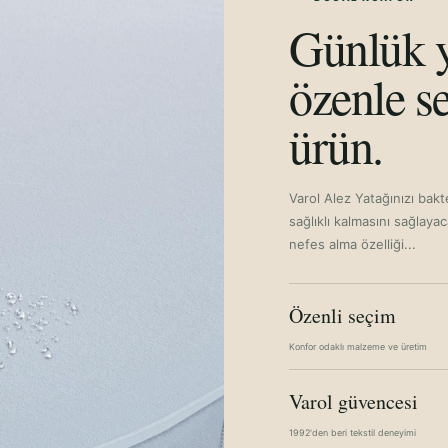
Günlük y
özenle se
ürün.
Varol Alez Yatağınızı bakt
sağlıklı kalmasını sağlayac
nefes alma özelliği...
Özenli seçim
Konfor odaklı malzeme ve üretim
Varol güvencesi
1992'den beri tekstil deneyimi