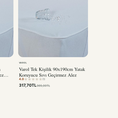
VAROL
m
Varol Tek Kişilik 90x190cm Yatak
ez
Koruyucu Sıvı Geçirmez Alez
4.0
(1)
317,70TL
365,00TL