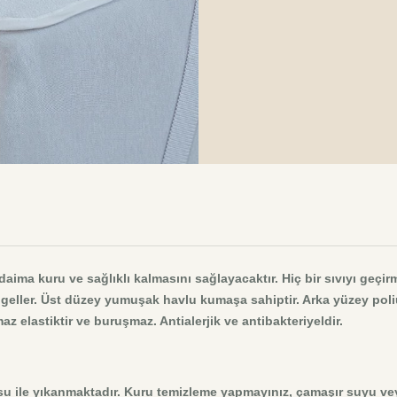
 daima kuru ve sağlıklı kalmasını sağlayacaktır. Hiç bir sıvıyı geçi
eller. Üst düzey yumuşak havlu kumaşa sahiptir. Arka yüzey poli
az elastiktir ve buruşmaz. Antialerjik ve antibakteriyeldir.
u ile yıkanmaktadır. Kuru temizleme yapmayınız, çamaşır suyu vey