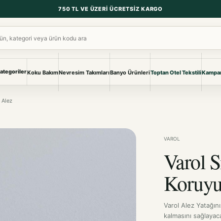
750 TL VE ÜZERI ÜCRETSIZ KARGO
ara
ategoriler
Koku Bakım
Nevresim Takımları
Banyo Ürünleri
Toptan Otel Tekstili
Kampan
NEVRESIM & PIKE
BANYO & YA
 Alez
Nevresim Takımları
Banyo Ürünl
Pike ve Pike Takımları
TÜM KOLEKS
Çarşaf & Çarşaf Takımı
Pijama & Ev 
VAROL
Varol S
BEBEK
Bebek Ürünleri
Koruyu
Varol Alez Yatağını
kalmasını sağlayaca