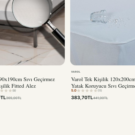
VAROL
 90x190cm Sıvı Geçirmez
Varol Tek Kişilik 120x200c
şilik Fitted Alez
Yatak Koruyucu Sıvı Geçirm
5.0
Alez
(9)
(11)
0TL
383,70TL
365,00TL
441,00TL