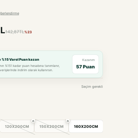
ğerlendirme
L
142,87TL
%23
e %15 Varol Puan kazan
Kazanım
nın %15'i kadar puan hesabına tanımlanır,
57 Puan
verişlerinde indirim olarak kullanırsın.
Seçim gerekli
120X200CM
150X200CM
160X200CM
180X200CM