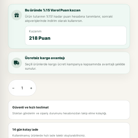
Bu üründe %15 Varol Puan kazan
Ürün tutarının %15'i kadar puan hesabına tanımlanır, sonraki
alışverişlerinde indirim olarak kullanırsın.
Kazanım
218 Puan
Ücretsiz kargo avantajı
Seçili ürünlerde kargo ücreti kampanya kapsamında avantajlı şekilde
sunulur.
−
+
Güvenli ve hızlı teslimat
Stoktan gönderim ve sipariş durumunu hesabınızdan takip etme kolaylığı.
14 gün kolay iade
Kullanılmamış ürünlerde hızlı iade talebi oluşturabilirsiniz.