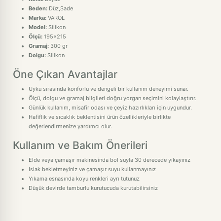
Beden:
Düz,Sade
Marka:
VAROL
Model:
Silikon
Ölçü:
195x215
Gramaj:
300 gr
Dolgu:
Silikon
Öne Çıkan Avantajlar
Uyku sırasında konforlu ve dengeli bir kullanım deneyimi sunar.
Ölçü, dolgu ve gramaj bilgileri doğru yorgan seçimini kolaylaştırır.
Günlük kullanım, misafir odası ve çeyiz hazırlıkları için uygundur.
Hafiflik ve sıcaklık beklentisini ürün özellikleriyle birlikte
değerlendirmenize yardımcı olur.
Kullanım ve Bakım Önerileri
Elde veya çamaşır makinesinda bol suyla 30 derecede yıkayınız
Islak bekletmeyiniz ve çamaşır suyu kullanmayınız
Yıkama esnasında koyu renkleri ayrı tutunuz
Düşük devirde tamburlu kurutucuda kurutabilirsiniz