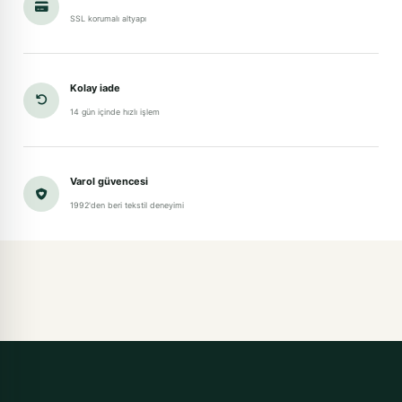
SSL korumalı altyapı
Kolay iade
14 gün içinde hızlı işlem
Varol güvencesi
1992'den beri tekstil deneyimi