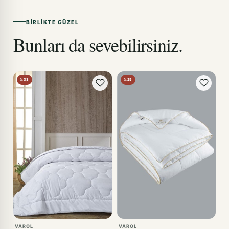
BIRLIKTE GÜZEL
Bunları da sevebilirsiniz.
%33
%25
VAROL
VAROL