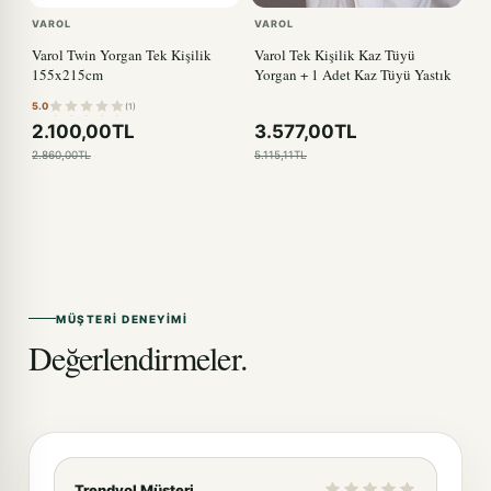
VAROL
VAROL
Varol Twin Yorgan Tek Kişilik
Varol Tek Kişilik Kaz Tüyü
155x215cm
Yorgan + 1 Adet Kaz Tüyü Yastık
5.0
(1)
2.100,00TL
3.577,00TL
2.860,00TL
5.115,11TL
MÜŞTERI DENEYIMI
Değerlendirmeler.
Trendyol Müşteri