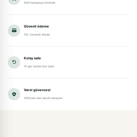
Aktif kampanya limitinde
Güvenli ödeme
SSL korumalı altyapı
Kolay iade
14 gün içinde hızlı işlem
Varol güvencesi
1992'den beri tekstil deneyimi