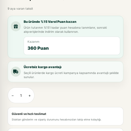
9 aya varan taksit
Bu üründe %15 Varol Puan kazan
Ürün tutarının %15'i kadar puan hesabına tanımlanır, sonraki
alışverişlerinde indirim olarak kullanırsın.
Kazanım
360 Puan
Ücretsiz kargo avantajı
Seçili ürünlerde kargo ücreti kampanya kapsamında avantajlı şekilde
sunulur.
−
+
Güvenli ve hızlı teslimat
Stoktan gönderim ve sipariş durumunu hesabınızdan takip etme kolaylığı.