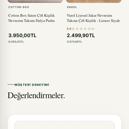
COTTON BOX
VAROL
Cotton Box Saten Çift Kişilik
Varol Liyosel Jakar Nevresim
Nevresim Takımı Dalya Pudra
Takımı Çift Kişilik - Lienzo Siyah
5.0
(1)
3.950,00TL
2.499,90TL
6.083,00TL
3.574,86TL
MÜŞTERI DENEYIMI
Değerlendirmeler.