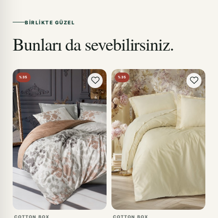
BIRLIKTE GÜZEL
Bunları da sevebilirsiniz.
%35
%35
COTTON BOX
COTTON BOX