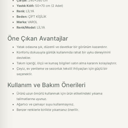
Çarşaf:
240x260 cm
Yastık Kılıfı:
50x70 cm (2 Adet)
Renk:
LİLYA
Beden:
ÇİFT KİŞİLİK
Marka:
VAROL
Renk/Model:
LİLYA
Öne Çıkan Avantajlar
Yatak odasına şık, düzenli ve davetkar bir görünüm kazandırır.
Konforlu dokusuyla günlük kullanımda rahat bir uyku deneyimini
destekler.
Takım içeriği, ölçü ve kumaş bilgileri satın alma kararını kolaylaştırır.
Çeyiz, ev yenileme ve sezonluk tekstil ihtiyaçları için güçlü bir
seçenektir.
Kullanım ve Bakım Önerileri
Ürünü uzun ömürlü kullanmak için ürün etiketindeki yıkama
talimatlarına uyunuz.
Ağartıcı ve çamaşır suyu kullanmayınız.
Benzer renklerle birlikte yıkamanız önerilir.