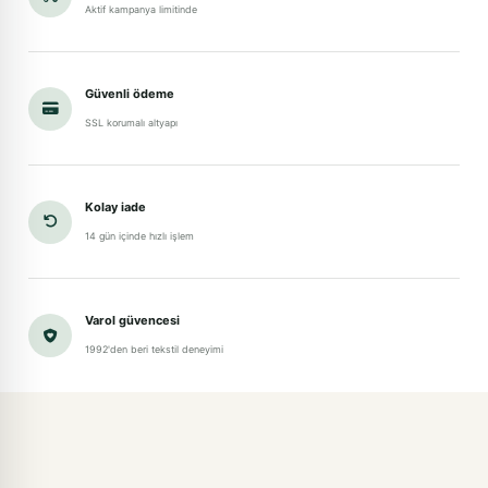
Aktif kampanya limitinde
Güvenli ödeme
SSL korumalı altyapı
Kolay iade
14 gün içinde hızlı işlem
Varol güvencesi
1992'den beri tekstil deneyimi