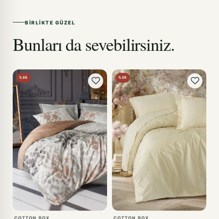
BIRLIKTE GÜZEL
Bunları da sevebilirsiniz.
%35
%35
COTTON BOX
COTTON BOX