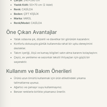
Çarşaf:
240x260 cm
Yastık Kılıfı:
50x70 cm (2 Adet)
Renk:
CASİLDA
Beden:
ÇİFT KİŞİLİK
Marka:
VAROL
Renk/Model:
CASİLDA
Öne Çıkan Avantajlar
Yatak odasına şık, düzenli ve davetkar bir görünüm kazandırır.
Konforlu dokusuyla günlük kullanımda rahat bir uyku deneyimini
destekler.
Takım içeriği, ölçü ve kumaş bilgileri satın alma kararını kolaylaştırır.
Çeyiz, ev yenileme ve sezonluk tekstil ihtiyaçları için güçlü bir
seçenektir.
Kullanım ve Bakım Önerileri
Ürünü uzun ömürlü kullanmak için ürün etiketindeki yıkama
talimatlarına uyunuz.
Ağartıcı ve çamaşır suyu kullanmayınız.
Benzer renklerle birlikte yıkamanız önerilir.