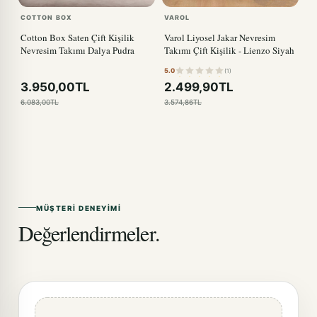
COTTON BOX
VAROL
Cotton Box Saten Çift Kişilik
Varol Liyosel Jakar Nevresim
Nevresim Takımı Dalya Pudra
Takımı Çift Kişilik - Lienzo Siyah
5.0
(1)
3.950,00TL
2.499,90TL
6.083,00TL
3.574,86TL
MÜŞTERI DENEYIMI
Değerlendirmeler.