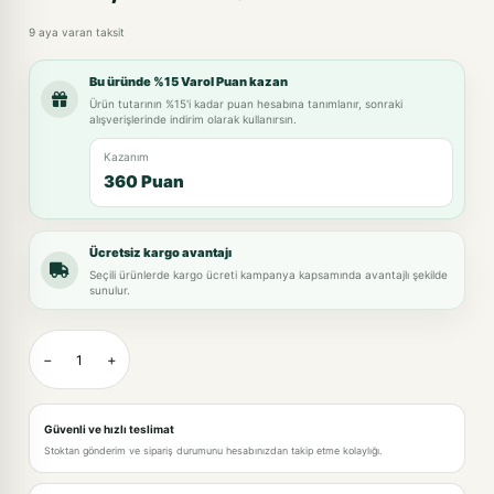
9 aya varan taksit
Bu üründe %15 Varol Puan kazan
Ürün tutarının %15'i kadar puan hesabına tanımlanır, sonraki
alışverişlerinde indirim olarak kullanırsın.
Kazanım
360 Puan
Ücretsiz kargo avantajı
Seçili ürünlerde kargo ücreti kampanya kapsamında avantajlı şekilde
sunulur.
−
+
Güvenli ve hızlı teslimat
Stoktan gönderim ve sipariş durumunu hesabınızdan takip etme kolaylığı.