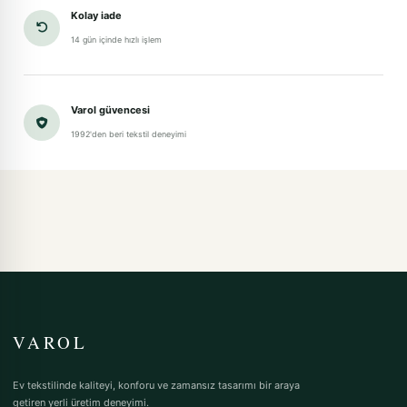
Kolay iade
14 gün içinde hızlı işlem
Varol güvencesi
1992'den beri tekstil deneyimi
VAROL
Ev tekstilinde kaliteyi, konforu ve zamansız tasarımı bir araya
getiren yerli üretim deneyimi.