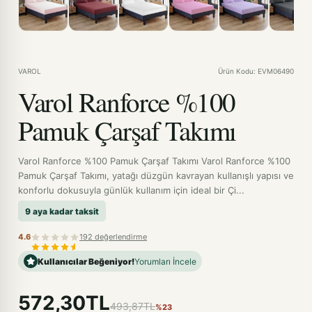
VAROL
Ürün Kodu: EVM06490
Varol Ranforce %100
Pamuk Çarşaf Takımı
Varol Ranforce %100 Pamuk Çarşaf Takımı Varol Ranforce %100
Pamuk Çarşaf Takımı, yatağı düzgün kavrayan kullanışlı yapısı ve
konforlu dokusuyla günlük kullanım için ideal bir Çi...
9 aya kadar taksit
4.6
192 değerlendirme
Kullanıcılar Beğeniyor!
Yorumları İncele
572,30TL
493,87TL
%23