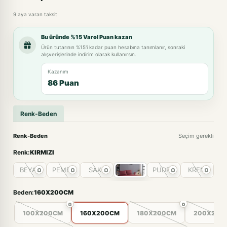
9 aya varan taksit
Bu üründe %15 Varol Puan kazan
Ürün tutarının %15'i kadar puan hesabına tanımlanır, sonraki
alışverişlerinde indirim olarak kullanırsın.
Kazanım
86 Puan
Renk-Beden
Renk-Beden
Seçim gerekli
Renk:
KIRMIZI
BEYAZ
PEMBE
SAKS
PUDRA
KREM
AN
Beden:
160X200CM
100X200CM
160X200CM
180X200CM
200X200