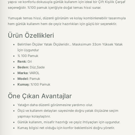
yapısı ve konforlu dokusuyla günlük kullanım için ideal bir Çift Kişilik Çarşaf
seçeneğidir. %100 pamuk içeriğiyle doğal temas hissi sunar.
Yumuşak temas hissi, düzenli görünüm ve kolay kombinlenebilir tasarımıyla
hem günlük kullanım hem de çeyiz hazırlıkları için güçlü bir seçenektir.
Ürün Özellikleri
Belirtilen Ölçüler Yatak Ölçüleridir... Masksimum 33cm Yüksek Yatak
İçin Uygundur
% 100 Pamuk
Renk:
Gri
Beden:
Düz,Sade
Marka:
VAROL
Model:
Pamuk
Kumaş:
%100 Pamuk
Öne Çıkan Avantajlar
Yatağın daha düzenli görünmesine yardımcı olur.
Ölçü ve kullanım detayları sayesinde doğru yatak ölçüsüne seçim
yapmayı kolaylaştırır.
Günlük kullanım, misafir hazırlığı ve çeyiz ihtiyaçları için uygundur.
Kumaş bilgisi net olduğu için konfor beklentisini doğru yönetir.