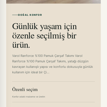
ANTRASİT-200X200CM · +364,00TL
KIRMIZI-100X200CM
DOĞAL KONFOR
Günlük yaşam için
KIRMIZI-160X200CM · +192,40TL
özenle seçilmiş bir
KIRMIZI-180X200CM · +278,20TL
ürün.
KIRMIZI-200X200CM · +364,00TL
KREM-100X200CM
Varol Ranforce %100 Pamuk Çarşaf Takımı Varol
Ranforce %100 Pamuk Çarşaf Takımı, yatağı düzgün
ANTRASİT-100X200CM
kavrayan kullanışlı yapısı ve konforlu dokusuyla günlük
KREM-180X200CM · +278,20TL
kullanım için ideal bir Çi...
KREM-200X200CM · +364,00TL
Özenli seçim
LİLA-100X200CM
Konfor odaklı malzeme ve üretim
LİLA-160X200CM · +192,40TL