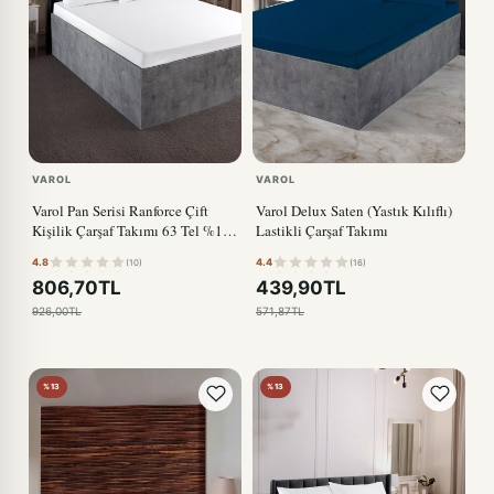
VAROL
VAROL
Varol Pan Serisi Ranforce Çift
Varol Delux Saten (Yastık Kılıflı)
Kişilik Çarşaf Takımı 63 Tel %100
Lastikli Çarşaf Takımı
Pamuk
4.8
4.4
(10)
(16)
806,70TL
439,90TL
926,00TL
571,87TL
%13
%13