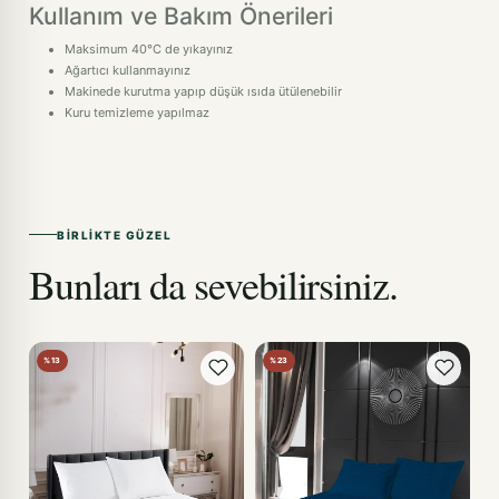
Kullanım ve Bakım Önerileri
Maksimum 40°C de yıkayınız
Ağartıcı kullanmayınız
Makinede kurutma yapıp düşük ısıda ütülenebilir
Kuru temizleme yapılmaz
BIRLIKTE GÜZEL
Bunları da sevebilirsiniz.
%13
%23