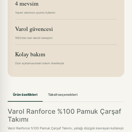
4 mevsim
LİLA-180X200CM · +278,20TL
Yaşam alanınıza uyumlu kullanım
LİLA-200X200CM · +364,00TL
Varol güvencesi
PEMBE-100X200CM
1992'den beri tekstil deneyimi
PEMBE-160X200CM · +192,40TL
Kolay bakım
Ürün açıklamasındaki bakım önerileriyle
Ürün özellikleri
Taksit seçenekleri
Varol Ranforce %100 Pamuk Çarşaf
Takımı
Varol Ranforce %100 Pamuk Çarşaf Takımı, yatağı düzgün kavrayan kullanışlı