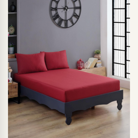
BORDO-160X200CM · +192,40TL
BORDO-180X200CM · +278,20TL
BORDO-200X200CM · +364,00TL
PUDRA-100X200CM
PUDRA-160X200CM · +192,40TL
PUDRA-180X200CM · +278,20TL
PUDRA-200X200CM · +364,00TL
KREM-160X200CM · +192,40TL
ANTRASİT-160X200CM · +192,40TL
ANTRASİT-180X200CM · +278,20TL