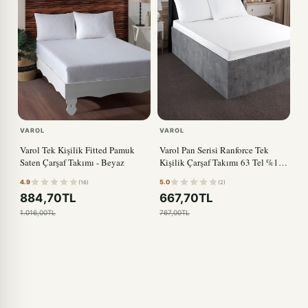
VAROL
VAROL
Varol Tek Kişilik Fitted Pamuk
Varol Pan Serisi Ranforce Tek
Saten Çarşaf Takımı - Beyaz
Kişilik Çarşaf Takımı 63 Tel %100
Pamuk
4.9
5.0
(16)
(2)
884,70TL
667,70TL
1.016,00TL
767,00TL