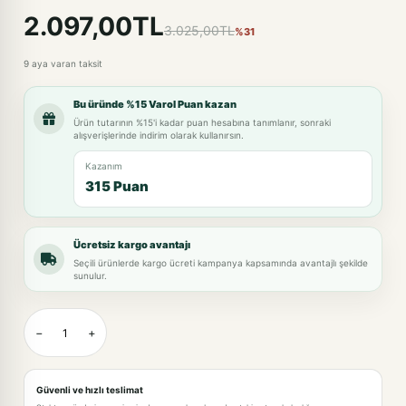
2.097,00TL
3.025,00TL
%31
9 aya varan taksit
Bu üründe %15 Varol Puan kazan
Ürün tutarının %15'i kadar puan hesabına tanımlanır, sonraki
alışverişlerinde indirim olarak kullanırsın.
Kazanım
315 Puan
Ücretsiz kargo avantajı
Seçili ürünlerde kargo ücreti kampanya kapsamında avantajlı şekilde
sunulur.
−
+
Güvenli ve hızlı teslimat