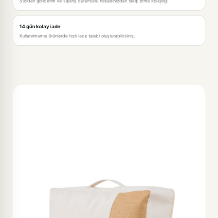
Stoktan gönderim ve sipariş durumunu hesabınızdan takip etme kolaylığı.
14 gün kolay iade
Kullanılmamış ürünlerde hızlı iade talebi oluşturabilirsiniz.