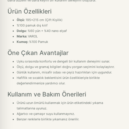
daha düzenli ve daha keyifli bir kullanım deneyimi oluşturur.
Ürün Özellikleri
Ölçü:
195x215 cm (Çift Kişilik)
%100 pamuk dış kılıf
Dolgu:
%60 yün + %40 nano elyaf
Marka:
VAROL
Kumaş:
%100 Pamuk
Öne Çıkan Avantajlar
Uyku sırasında konforlu ve dengeli bir kullanım deneyimi sunar.
Ölçü, dolgu ve gramaj bilgileri doğru yorgan seçimini kolaylaştırır.
Günlük kullanım, misafir odası ve çeyiz hazırlıkları için uygundur.
Hafiflik ve sıcaklık beklentisini ürün özellikleriyle birlikte
değerlendirmenize yardımcı olur.
Kullanım ve Bakım Önerileri
Ürünü uzun ömürlü kullanmak için ürün etiketindeki yıkama
talimatlarına uyunuz.
Ağartıcı ve çamaşır suyu kullanmayınız.
Benzer renklerle birlikte yıkamanız önerilir.