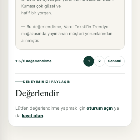
Kumaşı çok güzel ve
hafif bir yorgan.
— Bu değerlendirme, Varol Tekstil’in Trendyol
mağazasında yayınlanan müşteri yorumlarından
alınmıştır.
1-5 / 6 değerlendirme
1
2
Sonraki
DENEYIMINIZI PAYLAŞIN
Değerlendir
Lütfen değerlendirme yapmak için
oturum açın
ya
da
kayıt olun
.