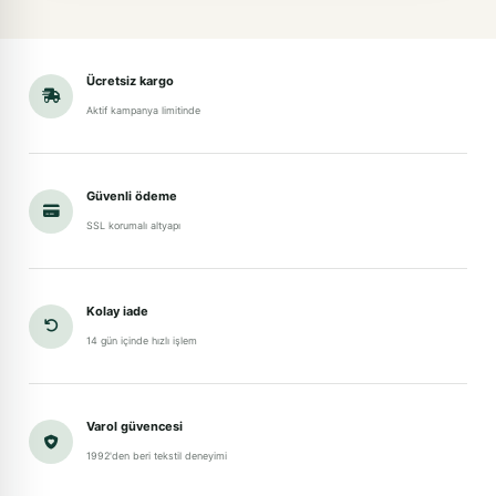
Ücretsiz kargo
Aktif kampanya limitinde
Güvenli ödeme
SSL korumalı altyapı
Kolay iade
14 gün içinde hızlı işlem
Varol güvencesi
1992'den beri tekstil deneyimi