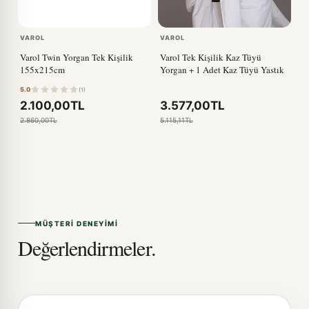
VAROL
VAROL
Varol Twin Yorgan Tek Kişilik
Varol Tek Kişilik Kaz Tüyü
155x215cm
Yorgan + 1 Adet Kaz Tüyü Yastık
5.0
(1)
2.100,00TL
3.577,00TL
2.860,00TL
5.115,11TL
MÜŞTERI DENEYIMI
Değerlendirmeler.