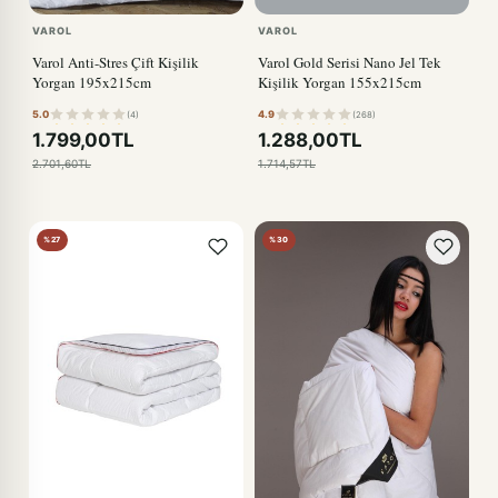
VAROL
VAROL
Varol Anti-Stres Çift Kişilik
Varol Gold Serisi Nano Jel Tek
Yorgan 195x215cm
Kişilik Yorgan 155x215cm
5.0
4.9
(4)
(268)
1.799,00TL
1.288,00TL
2.701,60TL
1.714,57TL
%27
%30