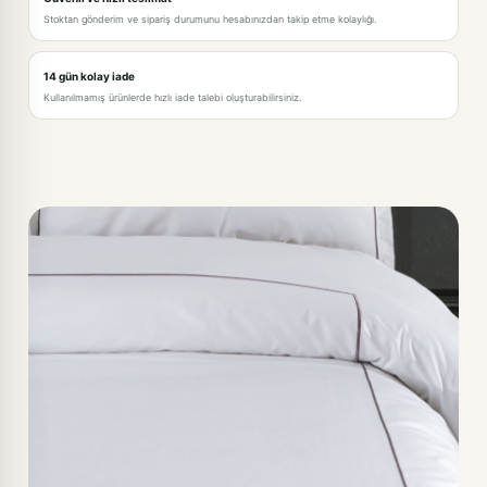
Stoktan gönderim ve sipariş durumunu hesabınızdan takip etme kolaylığı.
14 gün kolay iade
Kullanılmamış ürünlerde hızlı iade talebi oluşturabilirsiniz.