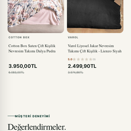
COTTON BOX
VAROL
Cotton Box Saten Çift Kişilik
Varol Liyosel Jakar Nevresim
Nevresim Takımı Dalya Pudra
Takımı Çift Kişilik - Lienzo Siyah
5.0
(1)
3.950,00TL
2.499,90TL
6.083,00TL
3.574,86TL
MÜŞTERI DENEYIMI
Değerlendirmeler.