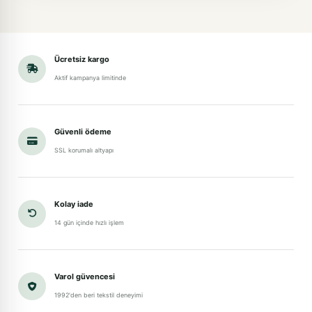
Ücretsiz kargo
Aktif kampanya limitinde
Güvenli ödeme
SSL korumalı altyapı
Kolay iade
14 gün içinde hızlı işlem
Varol güvencesi
1992'den beri tekstil deneyimi