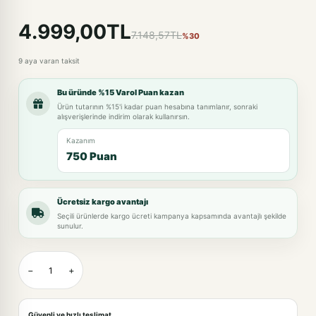
4.999,00TL
7.148,57TL
%30
9 aya varan taksit
Bu üründe %15 Varol Puan kazan
Ürün tutarının %15'i kadar puan hesabına tanımlanır, sonraki
alışverişlerinde indirim olarak kullanırsın.
Kazanım
750 Puan
Ücretsiz kargo avantajı
Seçili ürünlerde kargo ücreti kampanya kapsamında avantajlı şekilde
sunulur.
−
+
Güvenli ve hızlı teslimat