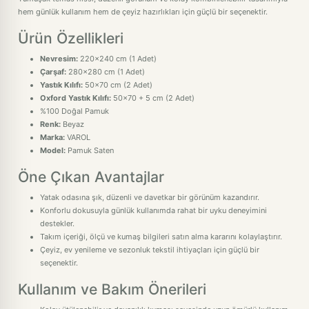
hem günlük kullanım hem de çeyiz hazırlıkları için güçlü bir seçenektir.
Ürün Özellikleri
Nevresim:
220x240 cm (1 Adet)
Çarşaf:
280x280 cm (1 Adet)
Yastık Kılıfı:
50x70 cm (2 Adet)
Oxford Yastık Kılıfı:
50x70 + 5 cm (2 Adet)
%100 Doğal Pamuk
Renk:
Beyaz
Marka:
VAROL
Model:
Pamuk Saten
Öne Çıkan Avantajlar
Yatak odasına şık, düzenli ve davetkar bir görünüm kazandırır.
Konforlu dokusuyla günlük kullanımda rahat bir uyku deneyimini
destekler.
Takım içeriği, ölçü ve kumaş bilgileri satın alma kararını kolaylaştırır.
Çeyiz, ev yenileme ve sezonluk tekstil ihtiyaçları için güçlü bir
seçenektir.
Kullanım ve Bakım Önerileri