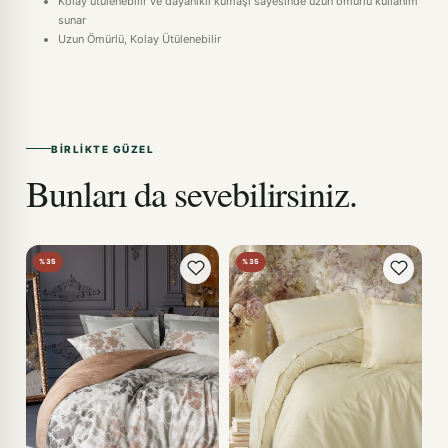
Kolay ütülenebilir ve dayanıklı kumaşı sayesinde uzun ömürlü kullanım
sunar
Uzun Ömürlü, Kolay Ütülenebilir
BIRLIKTE GÜZEL
Bunları da sevebilirsiniz.
%35
%35