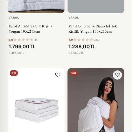
VAROL
VAROL
Varol Anti-Stres Çift Kişilik
Varol Gold Serisi Nano Jel Tek
Yorgan 195x215cm
Kişilik Yorgan 155x215cm
5.0
4.9
(4)
(268)
1.799,00TL
1.288,00TL
2.456,00TL
1.558,70TL
%19
%23