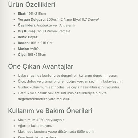
Ürün Özellikleri
Ebat:
195x215cm
Yorgan Dolgusu:
300gr/m2 Nano Elyaf 0,7 Denye*
Özellikleri:
Antibakteryel, Antialerjik
Dış Kumaş:
%100 Pamuk Percale
Renk:
Beyaz
Beden:
195 x 215 CM
Marka:
VAROL
Ölçü:
195x215cm
Öne Çıkan Avantajlar
Uyku sırasında konforlu ve dengeli bir kullanım deneyimi sunar.
Ölçü, dolgu ve gramaj bilgileri doğru yorgan seçimini kolaylaştırır.
Günlük kullanım, misafir odası ve çeyiz hazırlıkları için uygundur.
Hafiflik ve sıcaklık beklentisini ürün özellikleriyle birlikte
değerlendirmenize yardımcı olur.
Kullanım ve Bakım Önerileri
Maksimum 40°C de yıkayınız
Ağartıcı kullanmayınız
Makinede kurutma yapıp düşük ısıda ütülenebilir
Kuru temizleme yapılmaz