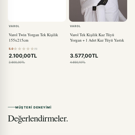
VAROL
VAROL
Varol Twin Yorgan Tek Kişilik
Varol Tek Kişilik Kaz Tüyü
155x215cm
Yorgan + 1 Adet Kaz Tüyü Yastık
5.0
(1)
2.100,00TL
3.577,00TL
2.600,00TL
4.650,10TL
MÜŞTERI DENEYIMI
Değerlendirmeler.