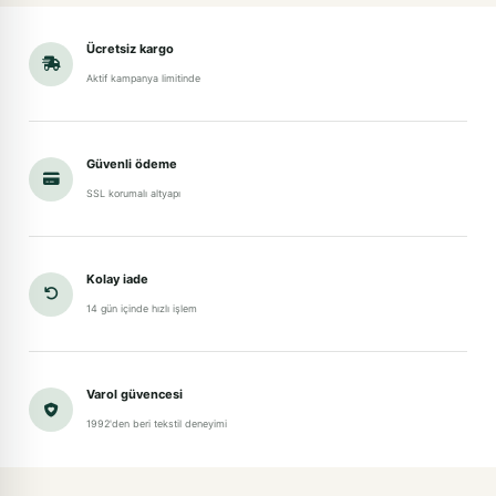
Ücretsiz kargo
Aktif kampanya limitinde
Güvenli ödeme
SSL korumalı altyapı
Kolay iade
14 gün içinde hızlı işlem
Varol güvencesi
1992'den beri tekstil deneyimi