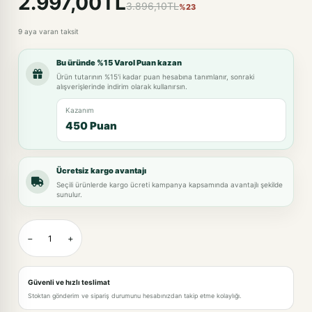
2.997,00TL
3.896,10TL
%23
9 aya varan taksit
Bu üründe %15 Varol Puan kazan
Ürün tutarının %15'i kadar puan hesabına tanımlanır, sonraki
alışverişlerinde indirim olarak kullanırsın.
Kazanım
450 Puan
Ücretsiz kargo avantajı
Seçili ürünlerde kargo ücreti kampanya kapsamında avantajlı şekilde
sunulur.
−
+
Güvenli ve hızlı teslimat
Stoktan gönderim ve sipariş durumunu hesabınızdan takip etme kolaylığı.