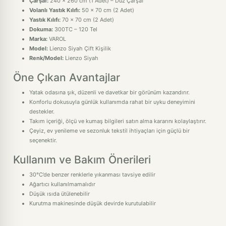
Çarşaf:
240 x 260 cm (1 Adet) – Düz Çarşaf
Volanlı Yastık Kılıfı:
50 x 70 cm (2 Adet)
Yastık Kılıfı:
70 x 70 cm (2 Adet)
Dokuma:
300TC – 120 Tel
Marka:
VAROL
Model:
Lienzo Siyah Çift Kişilik
Renk/Model:
Lienzo Siyah
Öne Çıkan Avantajlar
Yatak odasına şık, düzenli ve davetkar bir görünüm kazandırır.
Konforlu dokusuyla günlük kullanımda rahat bir uyku deneyimini
destekler.
Takım içeriği, ölçü ve kumaş bilgileri satın alma kararını kolaylaştırır.
Çeyiz, ev yenileme ve sezonluk tekstil ihtiyaçları için güçlü bir
seçenektir.
Kullanım ve Bakım Önerileri
30°C’de benzer renklerle yıkanması tavsiye edilir
Ağartıcı kullanılmamalıdır
Düşük ısıda ütülenebilir
Kurutma makinesinde düşük devirde kurutulabilir