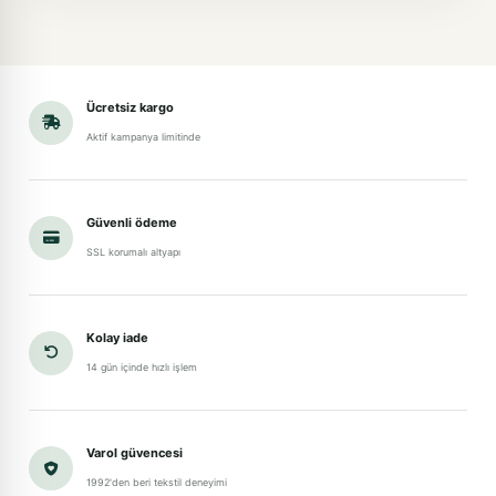
Ücretsiz kargo
Aktif kampanya limitinde
Güvenli ödeme
SSL korumalı altyapı
Kolay iade
14 gün içinde hızlı işlem
Varol güvencesi
1992'den beri tekstil deneyimi