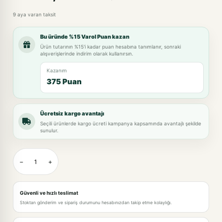
9 aya varan taksit
Bu üründe %15 Varol Puan kazan
Ürün tutarının %15'i kadar puan hesabına tanımlanır, sonraki
alışverişlerinde indirim olarak kullanırsın.
Kazanım
375 Puan
Ücretsiz kargo avantajı
Seçili ürünlerde kargo ücreti kampanya kapsamında avantajlı şekilde
sunulur.
−
+
Güvenli ve hızlı teslimat
Stoktan gönderim ve sipariş durumunu hesabınızdan takip etme kolaylığı.