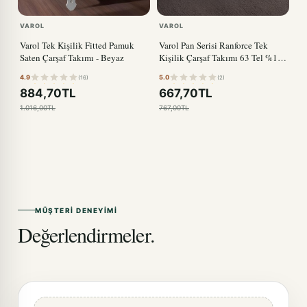
VAROL
VAROL
Varol Tek Kişilik Fitted Pamuk
Varol Pan Serisi Ranforce Tek
Saten Çarşaf Takımı - Beyaz
Kişilik Çarşaf Takımı 63 Tel %100
Pamuk
4.9
5.0
(16)
(2)
884,70TL
667,70TL
1.016,00TL
767,00TL
MÜŞTERI DENEYIMI
Değerlendirmeler.