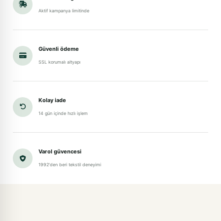
Aktif kampanya limitinde
Güvenli ödeme
SSL korumalı altyapı
Kolay iade
14 gün içinde hızlı işlem
Varol güvencesi
1992'den beri tekstil deneyimi