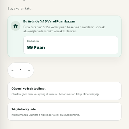
9 aya varan taksit
Bu üründe %15 Varol Puan kazan
Ürün tutarının %15'i kadar puan hesabına tanımlanır, sonraki
alışverişlerinde indirim olarak kullanırsın.
Kazanım
99 Puan
−
+
Güvenli ve hızlı teslimat
Stoktan gönderim ve sipariş durumunu hesabınızdan takip etme kolaylığı.
14 gün kolay iade
Kullanılmamış ürünlerde hızlı iade talebi oluşturabilirsiniz.