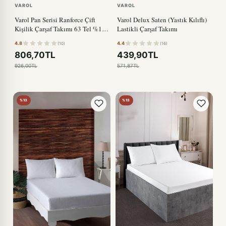
VAROL
VAROL
Varol Pan Serisi Ranforce Çift
Varol Delux Saten (Yastık Kılıflı)
Kişilik Çarşaf Takımı 63 Tel %100
Lastikli Çarşaf Takımı
Pamuk
4.8
4.4
(10)
(16)
806,70TL
439,90TL
926,00TL
571,87TL
%13
%13