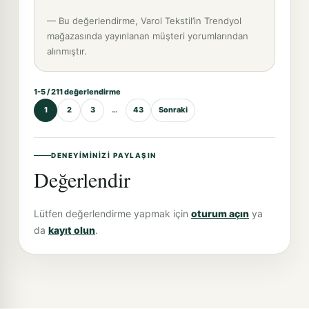
— Bu değerlendirme, Varol Tekstil’in Trendyol
mağazasında yayınlanan müşteri yorumlarından
alınmıştır.
1-5 / 211 değerlendirme
1
2
3
…
43
Sonraki
DENEYIMINIZI PAYLAŞIN
Değerlendir
Lütfen değerlendirme yapmak için
oturum açın
ya
da
kayıt olun
.