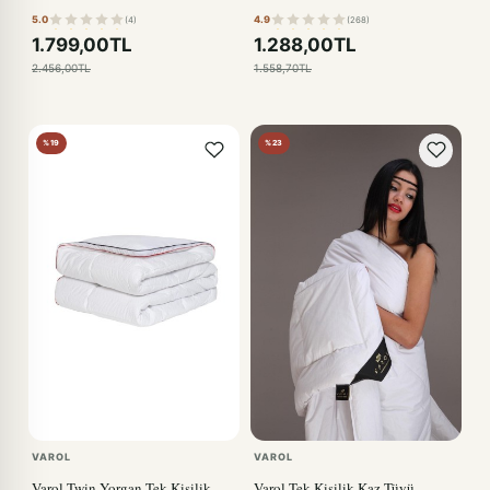
5.0
4.9
(4)
(268)
1.799,00TL
1.288,00TL
2.456,00TL
1.558,70TL
%19
%23
VAROL
VAROL
Varol Twin Yorgan Tek Kişilik
Varol Tek Kişilik Kaz Tüyü