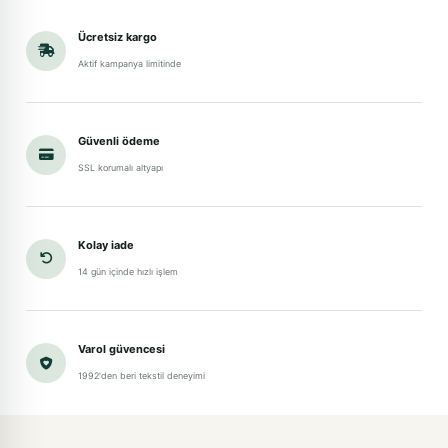
Ücretsiz kargo
Aktif kampanya limitinde
Güvenli ödeme
SSL korumalı altyapı
Kolay iade
14 gün içinde hızlı işlem
Varol güvencesi
1992'den beri tekstil deneyimi