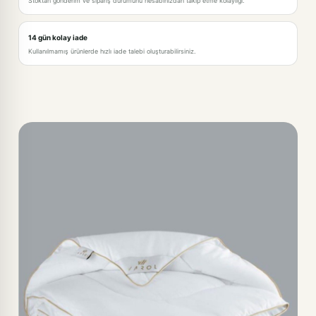
Stoktan gönderim ve sipariş durumunu hesabınızdan takip etme kolaylığı.
14 gün kolay iade
Kullanılmamış ürünlerde hızlı iade talebi oluşturabilirsiniz.