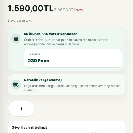
1.590,00TL
2.067,00TL
%23
9 aya varan taksit
Bu üründe %15 Varol Puan kazan
Ürün tutarının %15'i kadar puan hesabına tanımlanır, sonraki
alışverişlerinde indirim olarak kullanırsın.
Kazanım
239 Puan
Ücretsiz kargo avantajı
Seçili ürünlerde kargo ücreti kampanya kapsamında avantajlı şekilde
sunulur.
−
+
Güvenli ve hızlı teslimat