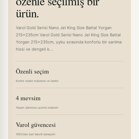
özenle seçilmiş bir
ürün.
Varol Gold Serisi Nano Jel King Size Battal Yorgan
215x235cm Varol Gold Serisi Nano Jel King Size Battal
Yorgan 215x235cm, uyku sırasında konforlu bir sarılma
hissi ve dengeli k...
Özenli seçim
Konfor odaklı malzeme ve üretim
4 mevsim
Yaşam alanınıza uyumlu kullanım
Varol güvencesi
1992'den beri tekstil deneyimi