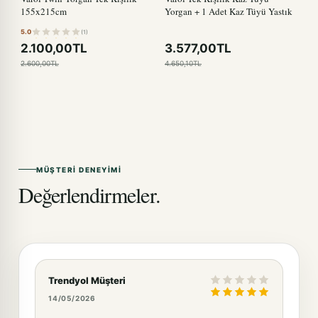
155x215cm
Yorgan + 1 Adet Kaz Tüyü Yastık
5.0
(1)
2.100,00TL
3.577,00TL
2.600,00TL
4.650,10TL
MÜŞTERI DENEYIMI
Değerlendirmeler.
Trendyol Müşteri
14/05/2026