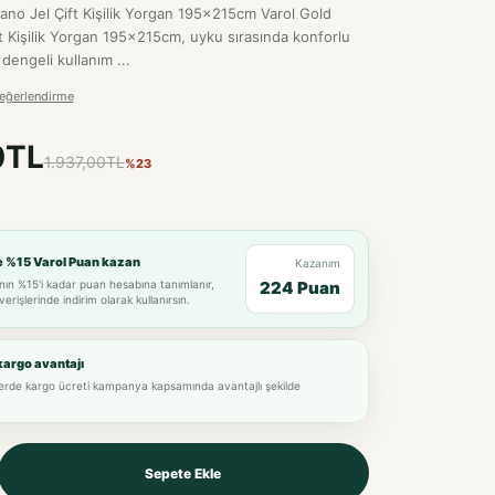
Nano Jel Çift Kişilik Yorgan 195x215cm Varol Gold
ft Kişilik Yorgan 195x215cm, uyku sırasında konforlu
 dengeli kullanım ...
eğerlendirme
0TL
1.937,00TL
%23
e %15 Varol Puan kazan
Kazanım
nın %15'i kadar puan hesabına tanımlanır,
224 Puan
verişlerinde indirim olarak kullanırsın.
kargo avantajı
lerde kargo ücreti kampanya kapsamında avantajlı şekilde
Sepete Ekle