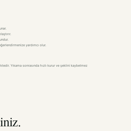
unar.
aştırır.
undur.
 değerlendirmenize yardımcı olur.
iktedir. Yıkama sonrasında hızlı kurur ve şeklini kaybetmez
iniz.