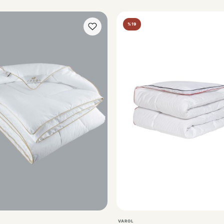
%19
VAROL