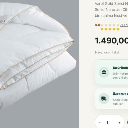
Varol Gold Serisi 
Serisi Nano Jel Çi
bir sarılma hissi ve
4.9
741 d
1.490,0
9 aya varan taksit
Bu üründ
Ürün tutarı
sonraki alış
Ücretsiz 
Seçili ürün
sunulur.
−
+