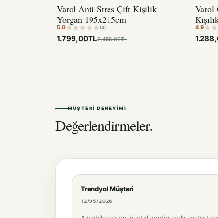
Varol Anti-Stres Çift Kişilik
Varol 
Yorgan 195x215cm
Kişil
5.0
4.9
(4)
1.799,00TL
1.288
2.456,00TL
MÜŞTERI DENEYIMI
Değerlendirmeler.
Trendyol Müşteri
12/05/2026
Alınabilecek en iyi otel konforunda yastık ter