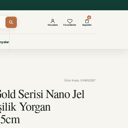
0
Hesabım
Favorilerim
Sepetim
yalar
ŞAM
eri
IYONLAR
Giyimi
Ürün Kodu: EVM02267
KURUMSAL ÇÖZÜMLER
Toptan Otel Tekstili
old Serisi Nano Jel
Projelere özel, dayanıklı tekstil
seçkileri.
şilik Yorgan
15cm
İncele