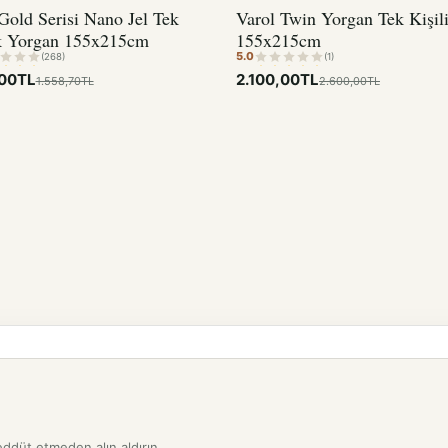
Gold Serisi Nano Jel Tek
Varol Twin Yorgan Tek Kişil
ik Yorgan 155x215cm
155x215cm
5.0
(268)
(1)
,00TL
2.100,00TL
1.558,70TL
2.600,00TL
eddüt etmeden alın aldırın