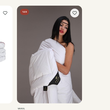
%23
VAROL