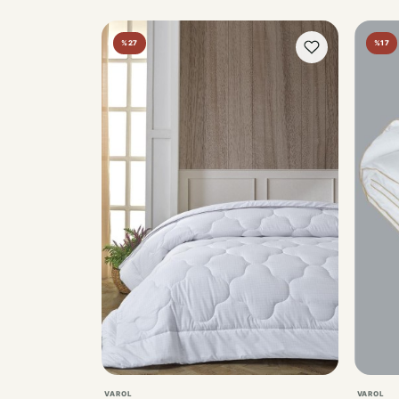
%27
%17
VAROL
VAROL