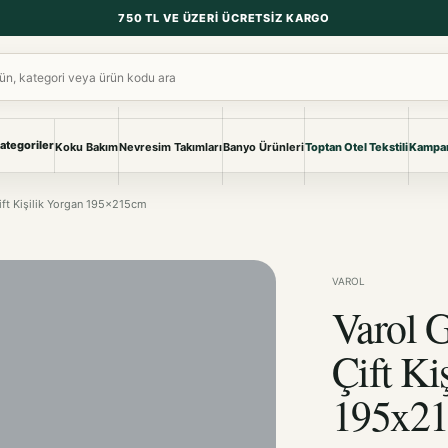
750 TL VE ÜZERI ÜCRETSIZ KARGO
ara
ategoriler
Koku Bakım
Nevresim Takımları
Banyo Ürünleri
Toptan Otel Tekstili
Kampan
NEVRESIM & PIKE
BANYO & YA
Çift Kişilik Yorgan 195x215cm
Nevresim Takımları
Banyo Ürünl
Pike ve Pike Takımları
TÜM KOLEKS
Çarşaf & Çarşaf Takımı
Pijama & Ev 
VAROL
Varol G
BEBEK
Bebek Ürünleri
Çift Ki
195x2