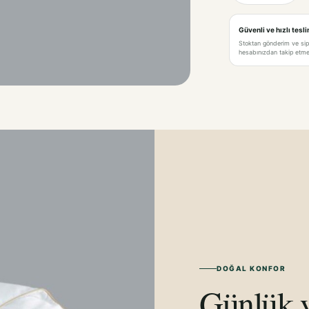
Güvenli ve hızlı tesl
Stoktan gönderim ve si
hesabınızdan takip etme 
DOĞAL KONFOR
Günlük y