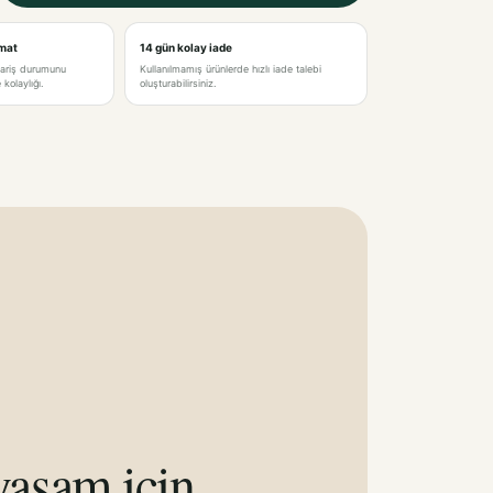
imat
14 gün kolay iade
pariş durumunu
Kullanılmamış ürünlerde hızlı iade talebi
kolaylığı.
oluşturabilirsiniz.
aşam için