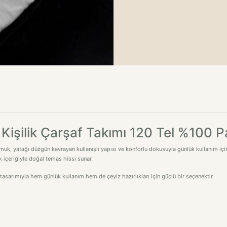
k Kişilik Çarşaf Takımı 120 Tel %100 
muk, yatağı düzgün kavrayan kullanışlı yapısı ve konforlu dokusuyla günlük kullanım için 
k içeriğiyle doğal temas hissi sunar.
sarımıyla hem günlük kullanım hem de çeyiz hazırlıkları için güçlü bir seçenektir.