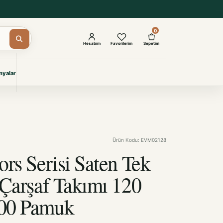
0
Hesabım
Favorilerim
Sepetim
yalar
ŞAM
eri
IYONLAR
Giyimi
Ürün Kodu: EVM02128
KURUMSAL ÇÖZÜMLER
Toptan Otel Tekstili
ors Serisi Saten Tek
Projelere özel, dayanıklı tekstil
seçkileri.
 Çarşaf Takımı 120
00 Pamuk
İncele