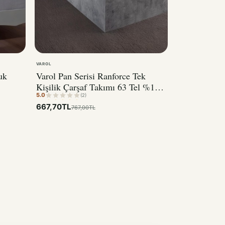
VAROL
uk
Varol Pan Serisi Ranforce Tek
Kişilik Çarşaf Takımı 63 Tel %100
5.0
Pamuk
(2)
667,70TL
767,00TL