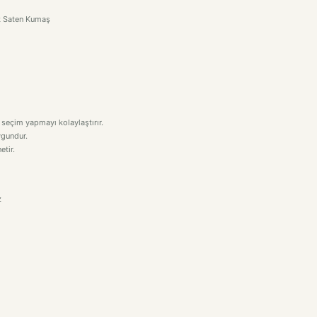
k Saten Kumaş
 seçim yapmayı kolaylaştırır.
uygundur.
etir.
z