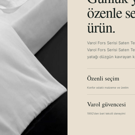
özenle se
ürün.
Varol Fors Serisi Saten T
Varol Fors Serisi Saten T
yatağı düzgün kavrayan kul
Özenli seçim
Konfor odaklı malzeme ve üretim
Varol güvencesi
1992'den beri tekstil deneyimi