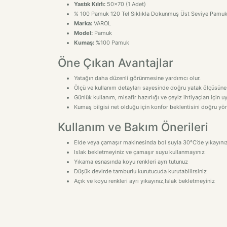
Yastık Kılıfı:
50x70 (1 Adet)
% 100 Pamuk 120 Tel Sıklıkla Dokunmuş Üst Seviye Pamu
Marka:
VAROL
Model:
Pamuk
Kumaş:
%100 Pamuk
Öne Çıkan Avantajlar
Yatağın daha düzenli görünmesine yardımcı olur.
Ölçü ve kullanım detayları sayesinde doğru yatak ölçüsüne
Günlük kullanım, misafir hazırlığı ve çeyiz ihtiyaçları için 
Kumaş bilgisi net olduğu için konfor beklentisini doğru yön
Kullanım ve Bakım Önerileri
Elde veya çamaşır makinesinda bol suyla 30°C’de yıkayını
Islak bekletmeyiniz ve çamaşır suyu kullanmayınız
Yıkama esnasında koyu renkleri ayrı tutunuz
Düşük devirde tamburlu kurutucuda kurutabilirsiniz
Açık ve koyu renkleri ayrı yıkayınız,Islak bekletmeyiniz