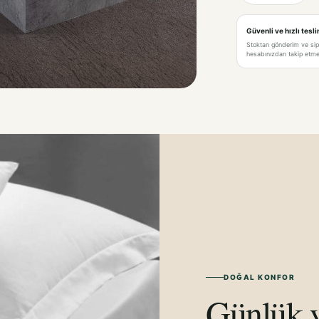
Güvenli ve hızlı tesl
Stoktan gönderim ve si
hesabınızdan takip etme 
DOĞAL KONFOR
Günlük y