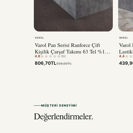
VAROL
VAROL
Varol Pan Serisi Ranforce Çift
Varol 
Kişilik Çarşaf Takımı 63 Tel %100
Lastik
4.8
4.4
Pamuk
(10)
806,70TL
439,9
926,00TL
MÜŞTERI DENEYIMI
Değerlendirmeler.