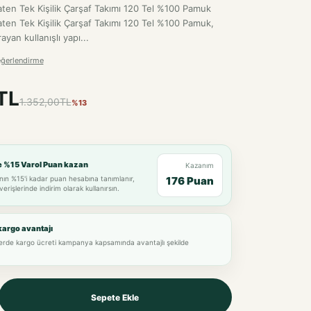
Saten Tek Kişilik Çarşaf Takımı 120 Tel %100 Pamuk
Saten Tek Kişilik Çarşaf Takımı 120 Tel %100 Pamuk,
yan kullanışlı yapı...
eğerlendirme
TL
1.352,00TL
%13
e %15 Varol Puan kazan
Kazanım
nın %15'i kadar puan hesabına tanımlanır,
176 Puan
verişlerinde indirim olarak kullanırsın.
kargo avantajı
lerde kargo ücreti kampanya kapsamında avantajlı şekilde
Sepete Ekle