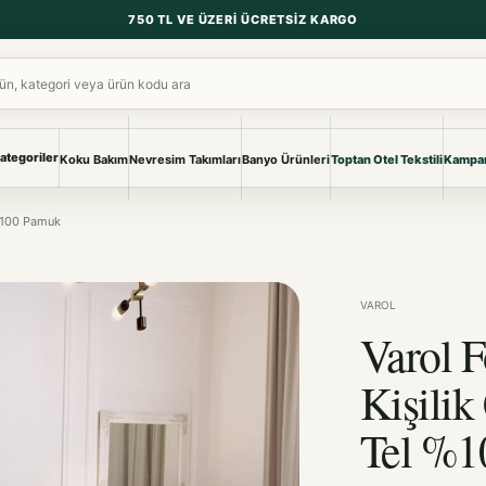
750 TL VE ÜZERI ÜCRETSIZ KARGO
ara
ategoriler
Koku Bakım
Nevresim Takımları
Banyo Ürünleri
Toptan Otel Tekstili
Kampan
NEVRESIM & PIKE
BANYO & YA
 %100 Pamuk
Nevresim Takımları
Banyo Ürünl
Pike ve Pike Takımları
TÜM KOLEKS
Çarşaf & Çarşaf Takımı
Pijama & Ev 
VAROL
Varol F
BEBEK
Bebek Ürünleri
Kişilik
Tel %1