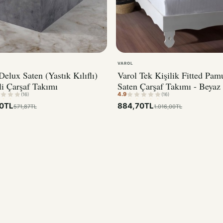
VAROL
Delux Saten (Yastık Kılıflı)
Varol Tek Kişilik Fitted Pam
li Çarşaf Takımı
Saten Çarşaf Takımı - Beyaz
4.9
(16)
(16)
0TL
884,70TL
571,87TL
1.016,00TL