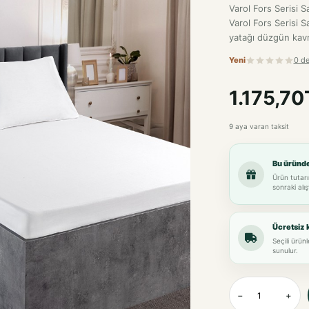
Varol Fors Serisi 
Varol Fors Serisi 
yatağı düzgün kavra
Yeni
0 d
1.175,70
9 aya varan taksit
Bu üründ
Ürün tutarı
sonraki alış
Ücretsiz 
Seçili ürün
sunulur.
−
+