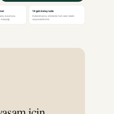
imat
14 gün kolay iade
pariş durumunu
Kullanılmamış ürünlerde hızlı iade talebi
kolaylığı.
oluşturabilirsiniz.
aşam için