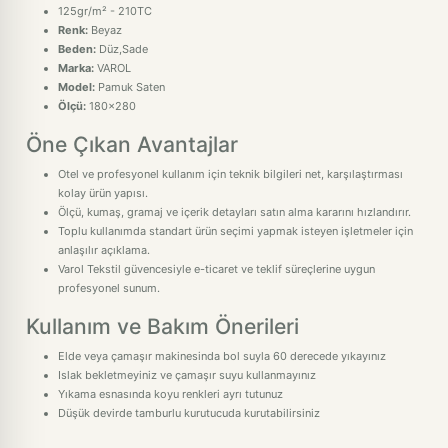
125gr/m² - 210TC
Renk:
Beyaz
Beden:
Düz,Sade
Marka:
VAROL
Model:
Pamuk Saten
Ölçü:
180x280
Öne Çıkan Avantajlar
Otel ve profesyonel kullanım için teknik bilgileri net, karşılaştırması
kolay ürün yapısı.
Ölçü, kumaş, gramaj ve içerik detayları satın alma kararını hızlandırır.
Toplu kullanımda standart ürün seçimi yapmak isteyen işletmeler için
anlaşılır açıklama.
Varol Tekstil güvencesiyle e-ticaret ve teklif süreçlerine uygun
profesyonel sunum.
Kullanım ve Bakım Önerileri
Elde veya çamaşır makinesinda bol suyla 60 derecede yıkayınız
Islak bekletmeyiniz ve çamaşır suyu kullanmayınız
Yıkama esnasında koyu renkleri ayrı tutunuz
Düşük devirde tamburlu kurutucuda kurutabilirsiniz