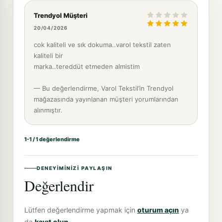
Trendyol Müşteri
20/04/2026
cok kaliteli ve sık dokuma..varol tekstil zaten
kaliteli bir
marka..tereddüt etmeden almistim
— Bu değerlendirme, Varol Tekstil’in Trendyol
mağazasında yayınlanan müşteri yorumlarından
alınmıştır.
1-1 / 1 değerlendirme
DENEYIMINIZI PAYLAŞIN
Değerlendir
Lütfen değerlendirme yapmak için
oturum açın
ya
da
kayıt olun
.