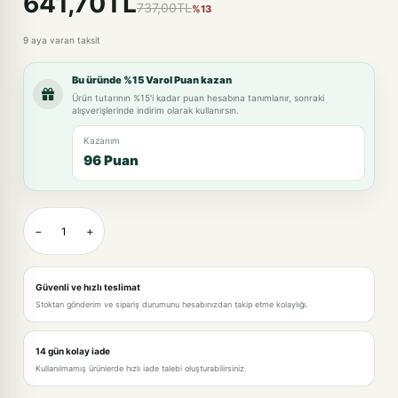
641,70TL
737,00TL
%13
9 aya varan taksit
Bu üründe %15 Varol Puan kazan
Ürün tutarının %15'i kadar puan hesabına tanımlanır, sonraki
alışverişlerinde indirim olarak kullanırsın.
Kazanım
96 Puan
−
+
Güvenli ve hızlı teslimat
Stoktan gönderim ve sipariş durumunu hesabınızdan takip etme kolaylığı.
14 gün kolay iade
Kullanılmamış ürünlerde hızlı iade talebi oluşturabilirsiniz.