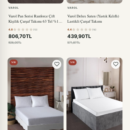
VAROL
VAROL
Varol Pan Serisi Ranforce Çift
Varol Delux Saten (Yastık Kılıflı)
Kişilik Çarşaf Takımı 63 Tel %100
Lastikli Çarşaf Takımı
Pamuk
4.8
4.4
(10)
(16)
806,70TL
439,90TL
926,00TL
571,87TL
%13
%13