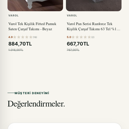
VAROL
VAROL
Varol Tek Kişilik Fitted Pamuk
Varol Pan Serisi Ranforce Tek
Saten Çarşaf Takımı - Beyaz
Kişilik Çarşaf Takımı 63 Tel %100
Pamuk
4.9
5.0
(16)
(2)
884,70TL
667,70TL
1.016,00TL
767,00TL
MÜŞTERI DENEYIMI
Değerlendirmeler.