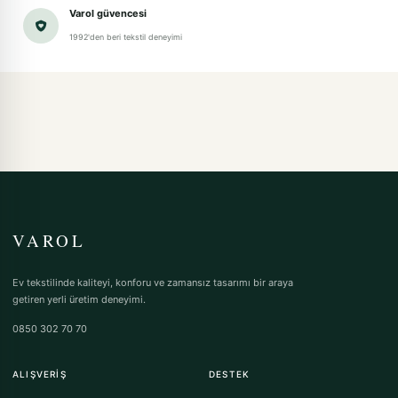
Varol güvencesi
1992'den beri tekstil deneyimi
VAROL
Ev tekstilinde kaliteyi, konforu ve zamansız tasarımı bir araya
getiren yerli üretim deneyimi.
0850 302 70 70
ALIŞVERIŞ
DESTEK