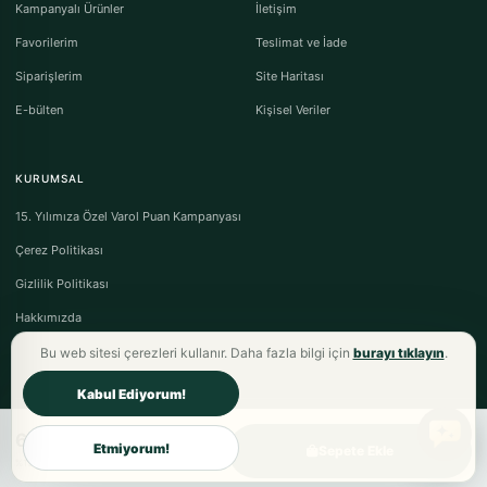
Kampanyalı Ürünler
İletişim
Favorilerim
Teslimat ve İade
Siparişlerim
Site Haritası
E-bülten
Kişisel Veriler
KURUMSAL
15. Yılımıza Özel Varol Puan Kampanyası
Çerez Politikası
Gizlilik Politikası
Hakkımızda
Bu web sitesi çerezleri kullanır. Daha fazla bilgi için
burayı tıklayın
.
Kabul Ediyorum!
641,70TL
Varol Tekstil Ev Tekstili © 2026 - Tüm Hakları Saklıdır.
Etmiyorum!
Sepete Ekle
Mesafeli Satış Sözleşmesi
·
Ön Bilgilendirme Formu
·
İptal & İade Koşulları
%13 fiyat avantajı