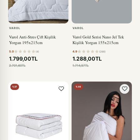
VAROL
VAROL
Varol Anti-Stres Çift Kişilik
Varol Gold Serisi Nano Jel Tek
Yorgan 195x215cm
Kişilik Yorgan 155x215cm
5.0
4.9
(4)
(268)
1.799,00TL
1.288,00TL
2.701,60TL
1.714,57TL
%27
%30