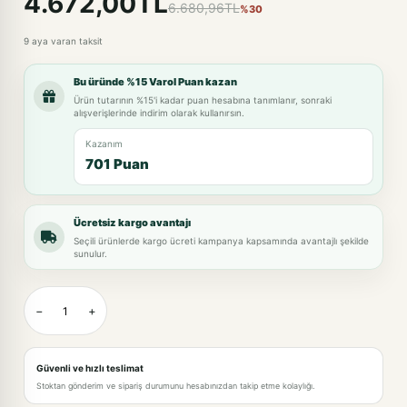
4.672,00TL
6.680,96TL
%30
9 aya varan taksit
Bu üründe %15 Varol Puan kazan
Ürün tutarının %15'i kadar puan hesabına tanımlanır, sonraki
alışverişlerinde indirim olarak kullanırsın.
Kazanım
701 Puan
Ücretsiz kargo avantajı
Seçili ürünlerde kargo ücreti kampanya kapsamında avantajlı şekilde
sunulur.
−
+
Güvenli ve hızlı teslimat
Stoktan gönderim ve sipariş durumunu hesabınızdan takip etme kolaylığı.