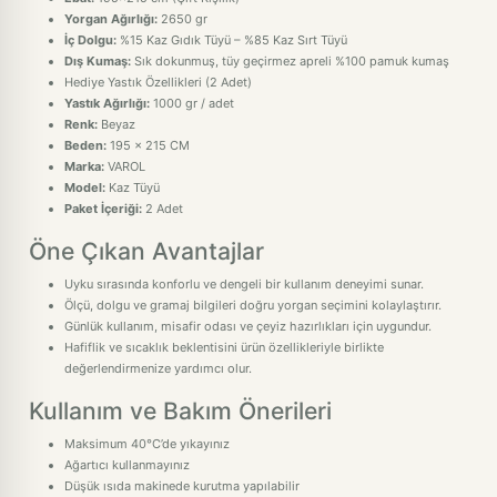
Yorgan Ağırlığı:
2650 gr
İç Dolgu:
%15 Kaz Gıdık Tüyü – %85 Kaz Sırt Tüyü
Dış Kumaş:
Sık dokunmuş, tüy geçirmez apreli %100 pamuk kumaş
Hediye Yastık Özellikleri (2 Adet)
Yastık Ağırlığı:
1000 gr / adet
Renk:
Beyaz
Beden:
195 x 215 CM
Marka:
VAROL
Model:
Kaz Tüyü
Paket İçeriği:
2 Adet
Öne Çıkan Avantajlar
Uyku sırasında konforlu ve dengeli bir kullanım deneyimi sunar.
Ölçü, dolgu ve gramaj bilgileri doğru yorgan seçimini kolaylaştırır.
Günlük kullanım, misafir odası ve çeyiz hazırlıkları için uygundur.
Hafiflik ve sıcaklık beklentisini ürün özellikleriyle birlikte
değerlendirmenize yardımcı olur.
Kullanım ve Bakım Önerileri
Maksimum 40°C’de yıkayınız
Ağartıcı kullanmayınız
Düşük ısıda makinede kurutma yapılabilir