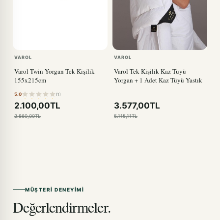
VAROL
VAROL
Varol Twin Yorgan Tek Kişilik
Varol Tek Kişilik Kaz Tüyü
155x215cm
Yorgan + 1 Adet Kaz Tüyü Yastık
5.0
(1)
2.100,00TL
3.577,00TL
2.860,00TL
5.115,11TL
MÜŞTERI DENEYIMI
Değerlendirmeler.