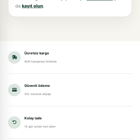
da
kayıt olun
.
Ücretsiz kargo
Aktif kampanya limitinde
Güvenli ödeme
SSL korumalı altyapı
Kolay iade
14 gün içinde hızlı işlem