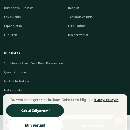
Kampanyalı Ürünler
İletişim
Favorilerim
Teslimat ve İade
Siparişlerim
Site Haritası
E-bülten
Kişisel Veriler
KURUMSAL
15. Yılımıza Özel Varol Puan Kampanyası
Çerez Politikası
Gizlilik Politikası
Hakkımızda
Bu web sitesi çerezleri kullanır. Daha fazla bilgi için
burayı tıklayın
.
Kabul Ediyorum!
4.672,00TL
Varol Tekstil Ev Tekstili © 2026 - Tüm Hakları Saklıdır.
Etmiyorum!
Sepete Ekle
Mesafeli Satış Sözleşmesi
·
Ön Bilgilendirme Formu
·
İptal & İade Koşulları
%30 fiyat avantajı