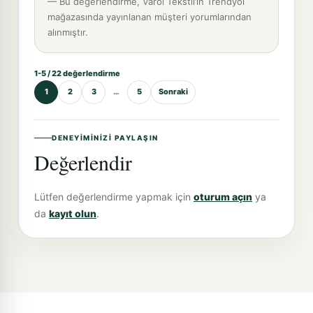
— Bu değerlendirme, Varol Tekstil’in Trendyol
mağazasında yayınlanan müşteri yorumlarından
alınmıştır.
1-5 / 22 değerlendirme
1
2
3
…
5
Sonraki
DENEYIMINIZI PAYLAŞIN
Değerlendir
Lütfen değerlendirme yapmak için
oturum açın
ya
da
kayıt olun
.