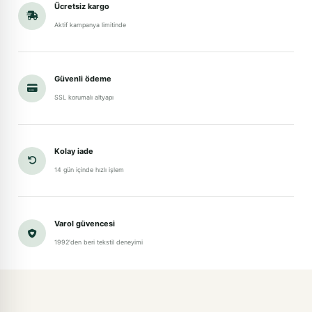
Ücretsiz kargo
Aktif kampanya limitinde
Güvenli ödeme
SSL korumalı altyapı
Kolay iade
14 gün içinde hızlı işlem
Varol güvencesi
1992'den beri tekstil deneyimi