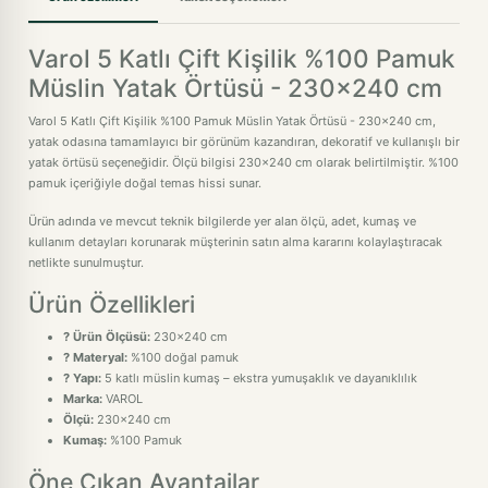
Varol 5 Katlı Çift Kişilik %100 Pamuk
Müslin Yatak Örtüsü - 230x240 cm
Varol 5 Katlı Çift Kişilik %100 Pamuk Müslin Yatak Örtüsü - 230x240 cm,
yatak odasına tamamlayıcı bir görünüm kazandıran, dekoratif ve kullanışlı bir
yatak örtüsü seçeneğidir. Ölçü bilgisi 230x240 cm olarak belirtilmiştir. %100
pamuk içeriğiyle doğal temas hissi sunar.
Ürün adında ve mevcut teknik bilgilerde yer alan ölçü, adet, kumaş ve
kullanım detayları korunarak müşterinin satın alma kararını kolaylaştıracak
netlikte sunulmuştur.
Ürün Özellikleri
? Ürün Ölçüsü:
230x240 cm
? Materyal:
%100 doğal pamuk
? Yapı:
5 katlı müslin kumaş – ekstra yumuşaklık ve dayanıklılık
Marka:
VAROL
Ölçü:
230x240 cm
Kumaş:
%100 Pamuk
Öne Çıkan Avantajlar