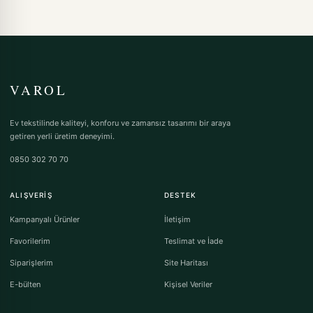
VAROL
Ev tekstilinde kaliteyi, konforu ve zamansız tasarımı bir araya
getiren yerli üretim deneyimi.
0850 302 70 70
ALIŞVERIŞ
DESTEK
Kampanyalı Ürünler
İletişim
Favorilerim
Teslimat ve İade
Siparişlerim
Site Haritası
E-bülten
Kişisel Veriler