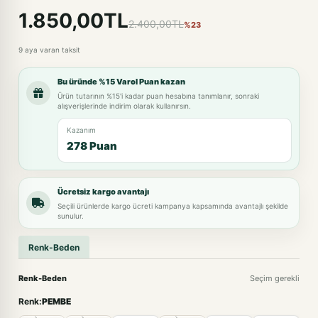
1.850,00TL
2.400,00TL
%23
9 aya varan taksit
Bu üründe %15 Varol Puan kazan
Ürün tutarının %15'i kadar puan hesabına tanımlanır, sonraki
alışverişlerinde indirim olarak kullanırsın.
Kazanım
278 Puan
Ücretsiz kargo avantajı
Seçili ürünlerde kargo ücreti kampanya kapsamında avantajlı şekilde
sunulur.
Renk-Beden
Renk-Beden
Seçim gerekli
Renk:
PEMBE