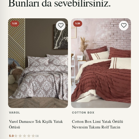
Bunları da sevebilirsiniz.
%23
%29
VAROL
COTTON BOX
Varol Damasco Tek Kişilk Yatak
Cotton Box Limi Yatak Örtülü
Örtüsü
Nevresim Takımı Rolf Tarcin
5.0
(3)