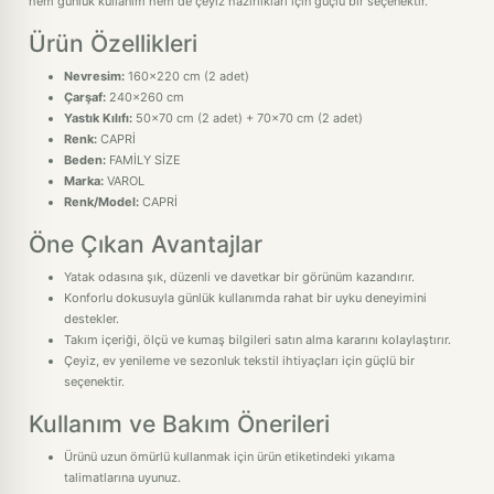
hem günlük kullanım hem de çeyiz hazırlıkları için güçlü bir seçenektir.
Ürün Özellikleri
Nevresim:
160x220 cm (2 adet)
Çarşaf:
240x260 cm
Yastık Kılıfı:
50x70 cm (2 adet) + 70x70 cm (2 adet)
Renk:
CAPRİ
Beden:
FAMİLY SİZE
Marka:
VAROL
Renk/Model:
CAPRİ
Öne Çıkan Avantajlar
Yatak odasına şık, düzenli ve davetkar bir görünüm kazandırır.
Konforlu dokusuyla günlük kullanımda rahat bir uyku deneyimini
destekler.
Takım içeriği, ölçü ve kumaş bilgileri satın alma kararını kolaylaştırır.
Çeyiz, ev yenileme ve sezonluk tekstil ihtiyaçları için güçlü bir
seçenektir.
Kullanım ve Bakım Önerileri
Ürünü uzun ömürlü kullanmak için ürün etiketindeki yıkama
talimatlarına uyunuz.