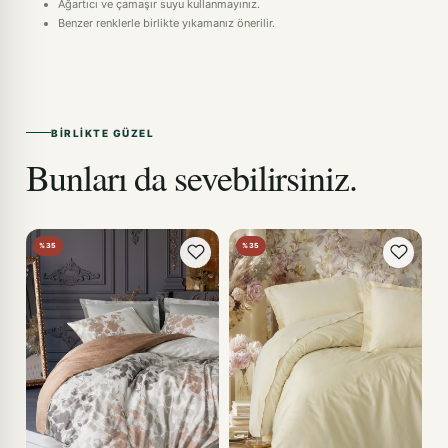
Ağartıcı ve çamaşır suyu kullanmayınız.
Benzer renklerle birlikte yıkamanız önerilir.
BIRLIKTE GÜZEL
Bunları da sevebilirsiniz.
%35
%35