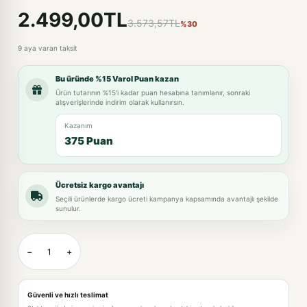
2.499,00TL
3.573,57TL
%30
9 aya varan taksit
Bu üründe %15 Varol Puan kazan
Ürün tutarının %15'i kadar puan hesabına tanımlanır, sonraki
alışverişlerinde indirim olarak kullanırsın.
Kazanım
375 Puan
Ücretsiz kargo avantajı
Seçili ürünlerde kargo ücreti kampanya kapsamında avantajlı şekilde
sunulur.
−
+
Güvenli ve hızlı teslimat