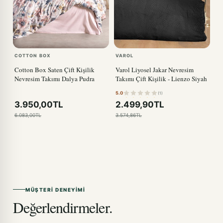
COTTON BOX
VAROL
Cotton Box Saten Çift Kişilik
Varol Liyosel Jakar Nevresim
Nevresim Takımı Dalya Pudra
Takımı Çift Kişilik - Lienzo Siyah
5.0
(1)
3.950,00TL
2.499,90TL
6.083,00TL
3.574,86TL
MÜŞTERI DENEYIMI
Değerlendirmeler.