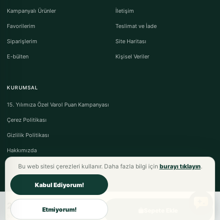
Kampanyalı Ürünler
İletişim
Favorilerim
Teslimat ve İade
Siparişlerim
Site Haritası
E-bülten
Kişisel Veriler
KURUMSAL
15. Yılımıza Özel Varol Puan Kampanyası
Çerez Politikası
Gizlilik Politikası
Hakkımızda
Bu web sitesi çerezleri kullanır. Daha fazla bilgi için
burayı tıklayın
.
Kabul Ediyorum!
2.499,00TL
Varol Tekstil Ev Tekstili © 2026 - Tüm Hakları Saklıdır.
Etmiyorum!
Sepete Ekle
Mesafeli Satış Sözleşmesi
·
Ön Bilgilendirme Formu
·
İptal & İade Koşulları
%30 fiyat avantajı