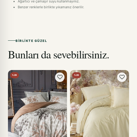
Ağartıcı ve çamaşır suyu kullanmayınız.
Benzer renklerle birlikte yıkamanız önerilir.
BIRLIKTE GÜZEL
Bunları da sevebilirsiniz.
%29
%29