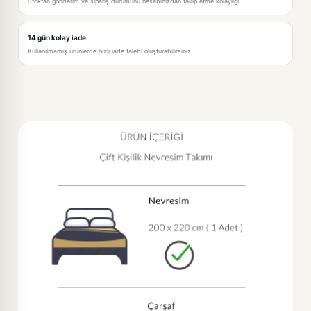
Stoktan gönderim ve sipariş durumunu hesabınızdan takip etme kolaylığı.
14 gün kolay iade
Kullanılmamış ürünlerde hızlı iade talebi oluşturabilirsiniz.