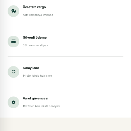
Ücretsiz kargo
Aktif kampanya limitinde
Güvenli ödeme
SSL korumalı altyapı
Kolay iade
14 gün içinde hızlı işlem
Varol güvencesi
1992'den beri tekstil deneyimi