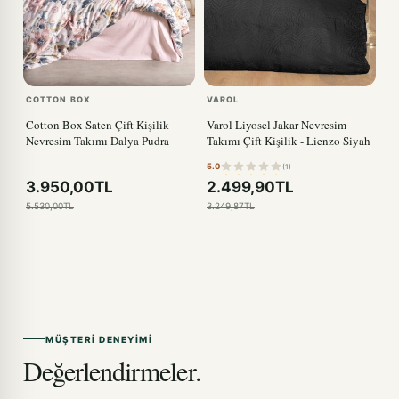
COTTON BOX
VAROL
Cotton Box Saten Çift Kişilik
Varol Liyosel Jakar Nevresim
Nevresim Takımı Dalya Pudra
Takımı Çift Kişilik - Lienzo Siyah
5.0
(1)
3.950,00TL
2.499,90TL
5.530,00TL
3.249,87TL
MÜŞTERI DENEYIMI
Değerlendirmeler.