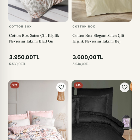
COTTON BOX
COTTON BOX
Cotton Box Saten Çift Kişilik
Cotton Box Elegant Saten Çift
Nevresim Takımı Blatt Gri
Kişilik Nevresim Takımı Bej
3.950,00TL
3.600,00TL
5.530,00TL
5.040,00TL
%29
%23