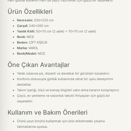
hem günlük kullanım hem de çeyiz hazırlıkları için güçlü bir seçenektir.
Ürün Özellikleri
Nevresim:
200x220 cm
Çarşaf:
240x260 cm
Yastık Kılıfı:
50x70 cm (2 adet) + 70x70 cm (2 adet)
Renk:
NİCE
Beden:
ÇİFT KİŞİLİK
Marka:
VAROL
Renk/Model:
NİCE
Öne Çıkan Avantajlar
Yatak odasına şık, düzenli ve davetkar bir görünüm kazandırır.
Konforlu dokusuyla günlük kullanımda rahat bir uyku deneyimini
destekler.
Takım içeriği, ölçü ve kumaş bilgileri satın alma kararını kolaylaştırır.
Çeyiz, ev yenileme ve sezonluk tekstil ihtiyaçları için güçlü bir
seçenektir.
Kullanım ve Bakım Önerileri
Ürünü uzun ömürlü kullanmak için ürün etiketindeki yıkama
talimatlarına uyunuz.