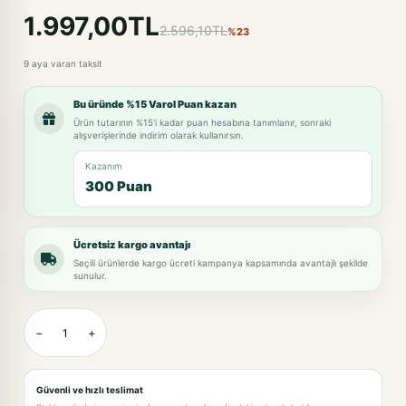
1.997,00TL
2.596,10TL
%23
9 aya varan taksit
Bu üründe %15 Varol Puan kazan
Ürün tutarının %15'i kadar puan hesabına tanımlanır, sonraki
alışverişlerinde indirim olarak kullanırsın.
Kazanım
300 Puan
Ücretsiz kargo avantajı
Seçili ürünlerde kargo ücreti kampanya kapsamında avantajlı şekilde
sunulur.
−
+
Güvenli ve hızlı teslimat