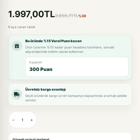
1.997,00TL
2.855,71TL
%30
9 aya varan taksit
Bu üründe %15 Varol Puan kazan
Ürün tutarının %15'i kadar puan hesabına tanımlanır, sonraki
alışverişlerinde indirim olarak kullanırsın.
Kazanım
300 Puan
Ücretsiz kargo avantajı
Seçili ürünlerde kargo ücreti kampanya kapsamında avantajlı şekilde
sunulur.
−
+
Güvenli ve hızlı teslimat