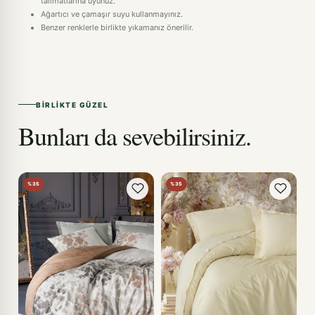
talimatlarına uyunuz.
Ağartıcı ve çamaşır suyu kullanmayınız.
Benzer renklerle birlikte yıkamanız önerilir.
BIRLIKTE GÜZEL
Bunları da sevebilirsiniz.
%35
%35