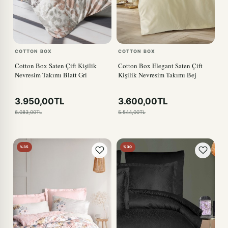
COTTON BOX
COTTON BOX
Cotton Box Saten Çift Kişilik
Cotton Box Elegant Saten Çift
Nevresim Takımı Blatt Gri
Kişilik Nevresim Takımı Bej
3.950,00TL
3.600,00TL
6.083,00TL
5.544,00TL
%35
%30