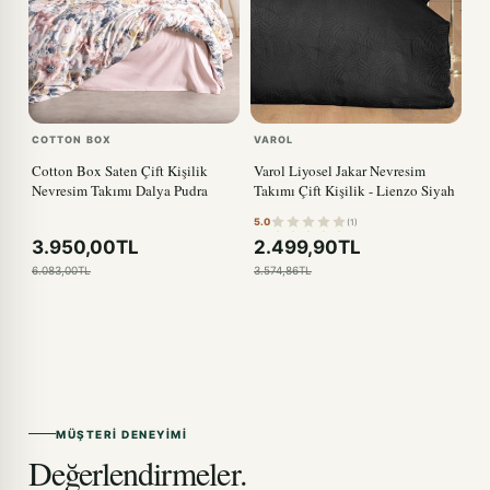
COTTON BOX
VAROL
Cotton Box Saten Çift Kişilik
Varol Liyosel Jakar Nevresim
Nevresim Takımı Dalya Pudra
Takımı Çift Kişilik - Lienzo Siyah
5.0
(1)
3.950,00TL
2.499,90TL
6.083,00TL
3.574,86TL
MÜŞTERI DENEYIMI
Değerlendirmeler.