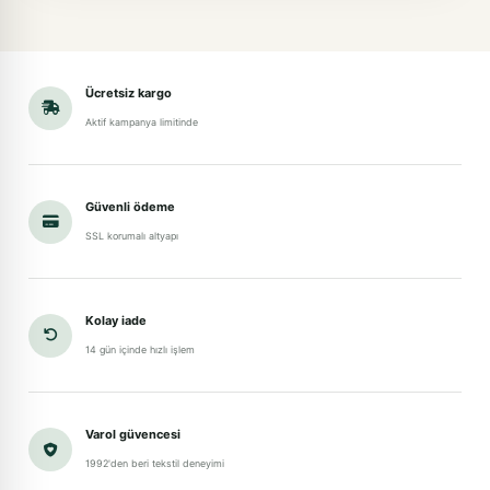
Ücretsiz kargo
Aktif kampanya limitinde
Güvenli ödeme
SSL korumalı altyapı
Kolay iade
14 gün içinde hızlı işlem
Varol güvencesi
1992'den beri tekstil deneyimi