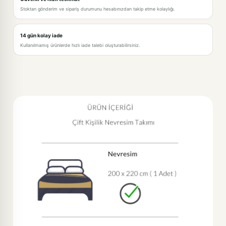
Stoktan gönderim ve sipariş durumunu hesabınızdan takip etme kolaylığı.
14 gün kolay iade
Kullanılmamış ürünlerde hızlı iade talebi oluşturabilirsiniz.