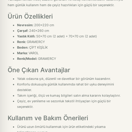
hem günlük kullanım hem de çeyiz hazırlıkları için güçlü bir seçenektir.
Ürün Özellikleri
Nevresim:
200x220 cm
Çarşaf:
240x260 cm
Yastık Kılıfı:
50x70 cm (2 adet) + 70x70 cm (2 adet)
Renk:
GRAMERCY
Beden:
ÇİFT KİŞİLİK
Marka:
VAROL
Renk/Model:
GRAMERCY
Öne Çıkan Avantajlar
Yatak odasına şık, düzenli ve davetkar bir görünüm kazandırır.
Konforlu dokusuyla günlük kullanımda rahat bir uyku deneyimini
destekler.
Takım içeriği, ölçü ve kumaş bilgileri satın alma kararını kolaylaştırır.
Çeyiz, ev yenileme ve sezonluk tekstil ihtiyaçları için güçlü bir
seçenektir.
Kullanım ve Bakım Önerileri
Ürünü uzun ömürlü kullanmak için ürün etiketindeki yıkama