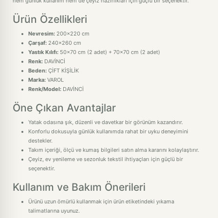
hem günlük kullanım hem de çeyiz hazırlıkları için güçlü bir seçenektir.
Ürün Özellikleri
Nevresim:
200x220 cm
Çarşaf:
240x260 cm
Yastık Kılıfı:
50x70 cm (2 adet) + 70x70 cm (2 adet)
Renk:
DAVİNCİ
Beden:
ÇİFT KİŞİLİK
Marka:
VAROL
Renk/Model:
DAVİNCİ
Öne Çıkan Avantajlar
Yatak odasına şık, düzenli ve davetkar bir görünüm kazandırır.
Konforlu dokusuyla günlük kullanımda rahat bir uyku deneyimini
destekler.
Takım içeriği, ölçü ve kumaş bilgileri satın alma kararını kolaylaştırır.
Çeyiz, ev yenileme ve sezonluk tekstil ihtiyaçları için güçlü bir
seçenektir.
Kullanım ve Bakım Önerileri
Ürünü uzun ömürlü kullanmak için ürün etiketindeki yıkama
talimatlarına uyunuz.