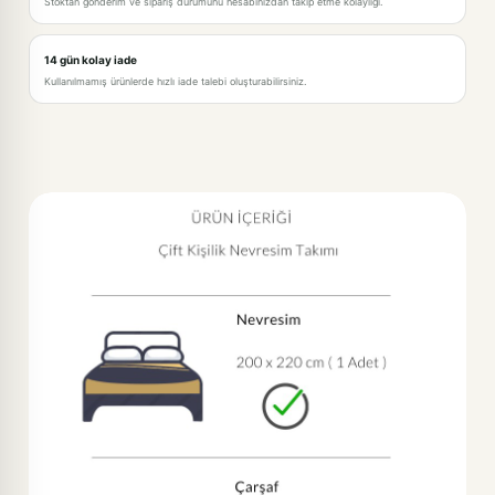
Stoktan gönderim ve sipariş durumunu hesabınızdan takip etme kolaylığı.
14 gün kolay iade
Kullanılmamış ürünlerde hızlı iade talebi oluşturabilirsiniz.