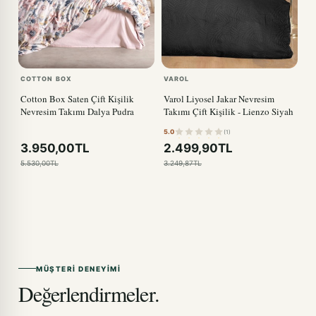
COTTON BOX
VAROL
Cotton Box Saten Çift Kişilik
Varol Liyosel Jakar Nevresim
Nevresim Takımı Dalya Pudra
Takımı Çift Kişilik - Lienzo Siyah
5.0
(1)
3.950,00TL
2.499,90TL
5.530,00TL
3.249,87TL
MÜŞTERI DENEYIMI
Değerlendirmeler.