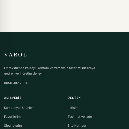
VAROL
Ev tekstilinde kaliteyi, konforu ve zamansız tasarımı bir araya
getiren yerli üretim deneyimi.
0850 302 70 70
ALIŞVERIŞ
DESTEK
Kampanyalı Ürünler
İletişim
Favorilerim
Teslimat ve İade
Siparişlerim
Site Haritası