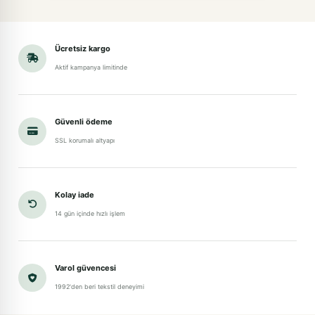
Ücretsiz kargo
Aktif kampanya limitinde
Güvenli ödeme
SSL korumalı altyapı
Kolay iade
14 gün içinde hızlı işlem
Varol güvencesi
1992'den beri tekstil deneyimi