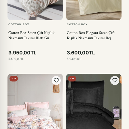
COTTON BOX
COTTON BOX
Cotton Box Saten Çift Kişilik
Cotton Box Elegant Saten Çift
Nevresim Takımı Blatt Gri
Kişilik Nevresim Takımı Bej
3.950,00TL
3.600,00TL
5.530,00TL
5.040,00TL
%29
%23