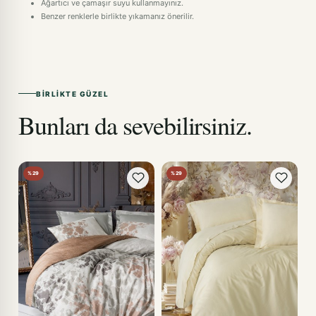
Ağartıcı ve çamaşır suyu kullanmayınız.
Benzer renklerle birlikte yıkamanız önerilir.
BIRLIKTE GÜZEL
Bunları da sevebilirsiniz.
%29
%29