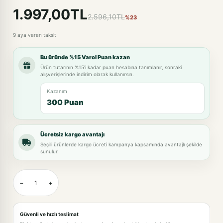
1.997,00TL
2.596,10TL
%23
9 aya varan taksit
Bu üründe %15 Varol Puan kazan
Ürün tutarının %15'i kadar puan hesabına tanımlanır, sonraki
alışverişlerinde indirim olarak kullanırsın.
Kazanım
300 Puan
Ücretsiz kargo avantajı
Seçili ürünlerde kargo ücreti kampanya kapsamında avantajlı şekilde
sunulur.
−
+
Güvenli ve hızlı teslimat