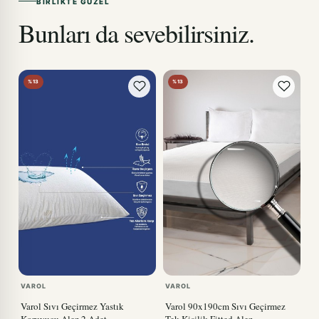
BIRLIKTE GÜZEL
Bunları da sevebilirsiniz.
%13
%13
VAROL
VAROL
Varol Sıvı Geçirmez Yastık
Varol 90x190cm Sıvı Geçirmez
Koruyucu Alez 2 Adet
Tek Kişilik Fitted Alez