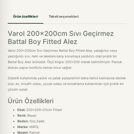
Ürün özellikleri
Taksit seçenekleri
Varol 200x200cm Sıvı Geçirmez
Battal Boy Fitted Alez
Varol 200x200cm Sıvı Geçirmez Battal Boy Fitted Alez, yatağınızı veya
yastığınızı sıvı, nem ve lekelere karşı korumaya yardımcı olan pratik bir
Battal Boy Alez ürünüdür. Ölçü bilgisi 200x200 olarak belirtilmiştir. Pamuk
dokulu yapısı konforlu temas hissi sağlar.
Düzenli kullanımda yastık ve yatak yüzeylerinin daha temiz kalmasına destek
olur; ev, misafir odası, çocuk odası ve konaklama kullanımları için pratik bir
çözüm sunar.
Ürün Özellikleri
Ebat:
200x200+25cm Fitted
Renk:
Beyaz
Beden:
Düz,Sade
Marka:
VAROL
Model:
Pamuk