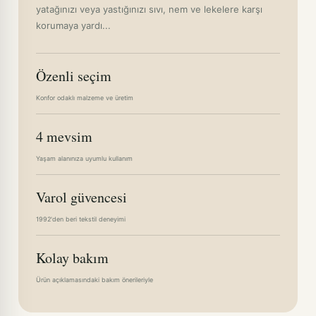
yatağınızı veya yastığınızı sıvı, nem ve lekelere karşı
korumaya yardı...
Özenli seçim
Konfor odaklı malzeme ve üretim
4 mevsim
Yaşam alanınıza uyumlu kullanım
Varol güvencesi
1992'den beri tekstil deneyimi
Kolay bakım
Ürün açıklamasındaki bakım önerileriyle