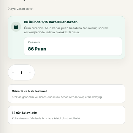
9 aya varan taksit
Bu üründe %15 Varol Puan kazan
Ürün tutarının %15'i kadar puan hesabına tanımlanır, sonraki
alışverişlerinde indirim olarak kullanırsın.
Kazanım
86 Puan
−
+
Güvenli ve hızlı teslimat
Stoktan gönderim ve sipariş durumunu hesabınızdan takip etme kolaylığı.
14 gün kolay iade
Kullanılmamış ürünlerde hızlı iade talebi oluşturabilirsiniz.