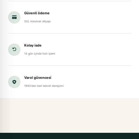
Güvenli ödeme
SSL korumalı altyapı
Kolay iade
14 gün içinde hızlı işlem
Varol güvencesi
1992'den beri tekstil deneyimi