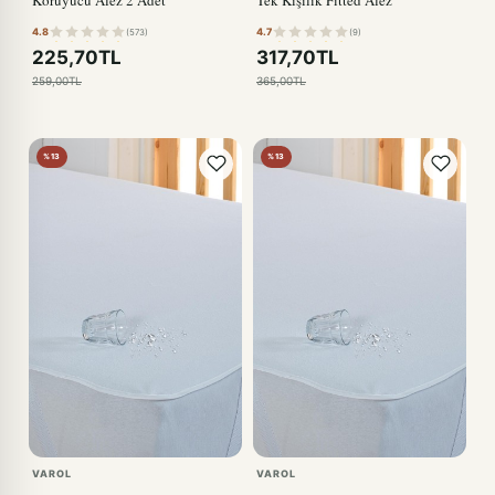
4.8
4.7
(573)
(9)
225,70TL
317,70TL
259,00TL
365,00TL
%13
%13
VAROL
VAROL