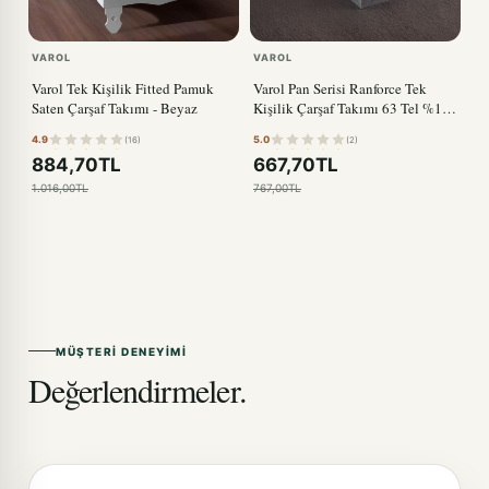
VAROL
VAROL
Varol Tek Kişilik Fitted Pamuk
Varol Pan Serisi Ranforce Tek
Saten Çarşaf Takımı - Beyaz
Kişilik Çarşaf Takımı 63 Tel %100
Pamuk
4.9
5.0
(16)
(2)
884,70TL
667,70TL
1.016,00TL
767,00TL
MÜŞTERI DENEYIMI
Değerlendirmeler.