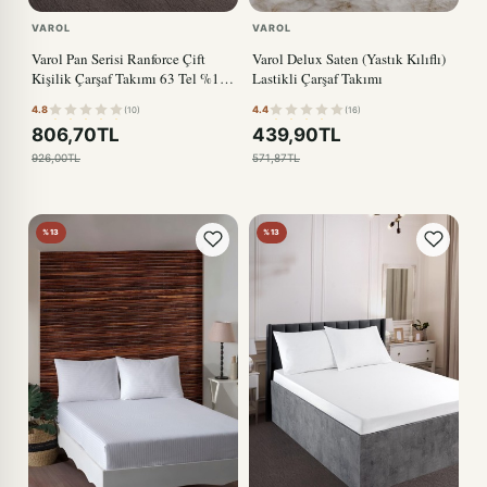
VAROL
VAROL
Varol Pan Serisi Ranforce Çift
Varol Delux Saten (Yastık Kılıflı)
Kişilik Çarşaf Takımı 63 Tel %100
Lastikli Çarşaf Takımı
Pamuk
4.8
4.4
(10)
(16)
806,70TL
439,90TL
926,00TL
571,87TL
%13
%13