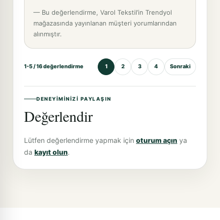
— Bu değerlendirme, Varol Tekstil’in Trendyol
mağazasında yayınlanan müşteri yorumlarından
alınmıştır.
1-5 / 16 değerlendirme
1
2
3
4
Sonraki
DENEYIMINIZI PAYLAŞIN
Değerlendir
Lütfen değerlendirme yapmak için
oturum açın
ya
da
kayıt olun
.