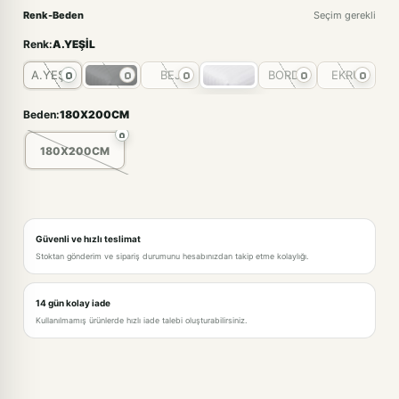
Renk-Beden
Seçim gerekli
Renk:
A.YEŞİL
A.YEŞİL
BEJ
BORDO
EKRU
Beden:
180X200CM
180X200CM
A.YEŞİL-180X200CM
ANTRASİT-180X200CM
Güvenli ve hızlı teslimat
Stoktan gönderim ve sipariş durumunu hesabınızdan takip etme kolaylığı.
BEJ-180X200CM
14 gün kolay iade
BEYAZ-180X200CM
Kullanılmamış ürünlerde hızlı iade talebi oluşturabilirsiniz.
BORDO-180X200CM
EKRU-180X200CM