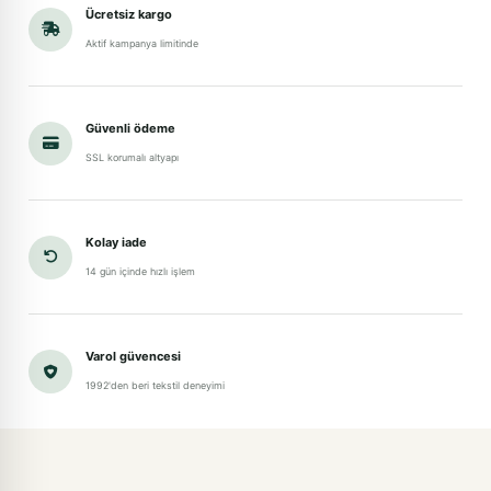
Ücretsiz kargo
Aktif kampanya limitinde
Güvenli ödeme
SSL korumalı altyapı
Kolay iade
14 gün içinde hızlı işlem
Varol güvencesi
1992'den beri tekstil deneyimi