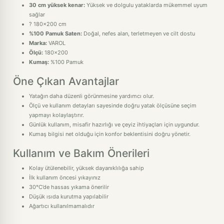
30 cm yüksek kenar:
Yüksek ve dolgulu yataklarda mükemmel uyum
sağlar
? 180x200 cm
%100 Pamuk Saten:
Doğal, nefes alan, terletmeyen ve cilt dostu
Marka:
VAROL
Ölçü:
180x200
Kumaş:
%100 Pamuk
Öne Çıkan Avantajlar
Yatağın daha düzenli görünmesine yardımcı olur.
Ölçü ve kullanım detayları sayesinde doğru yatak ölçüsüne seçim
yapmayı kolaylaştırır.
Günlük kullanım, misafir hazırlığı ve çeyiz ihtiyaçları için uygundur.
Kumaş bilgisi net olduğu için konfor beklentisini doğru yönetir.
Kullanım ve Bakım Önerileri
Kolay ütülenebilir, yüksek dayanıklılığa sahip
İlk kullanım öncesi yıkayınız
30°C’de hassas yıkama önerilir
Düşük ısıda kurutma yapılabilir
Ağartıcı kullanılmamalıdır