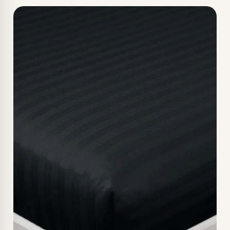
GRİ-180X200CM
KAHVE-180X200CM
LACİVERT-180X200CM
MAVİ-180X200CM
SİYAH-180X200CM
YEŞİL-180X200CM