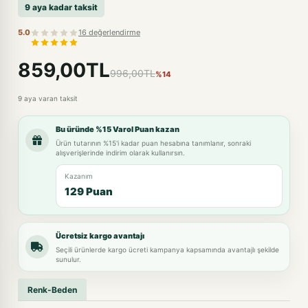
9 aya kadar taksit
5.0
16 değerlendirme
859,00TL
996,00TL
%14
9 aya varan taksit
Bu üründe %15 Varol Puan kazan
Ürün tutarının %15'i kadar puan hesabına tanımlanır, sonraki
alışverişlerinde indirim olarak kullanırsın.
Kazanım
129 Puan
Ücretsiz kargo avantajı
Seçili ürünlerde kargo ücreti kampanya kapsamında avantajlı şekilde
sunulur.
Renk-Beden