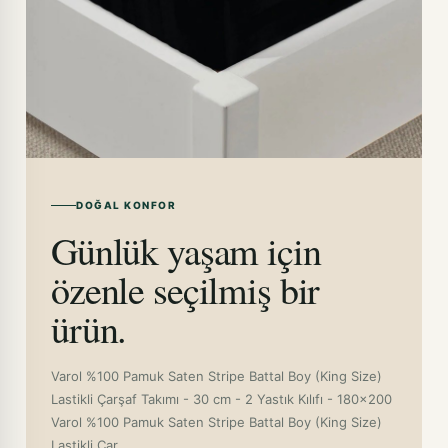
DOĞAL KONFOR
Günlük yaşam için
özenle seçilmiş bir
ürün.
Varol %100 Pamuk Saten Stripe Battal Boy (King Size)
Lastikli Çarşaf Takımı - 30 cm - 2 Yastık Kılıfı - 180x200
Varol %100 Pamuk Saten Stripe Battal Boy (King Size)
Lastikli Çar...