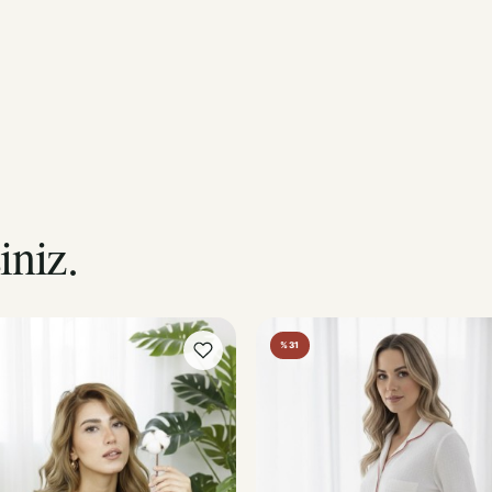
iniz.
%31