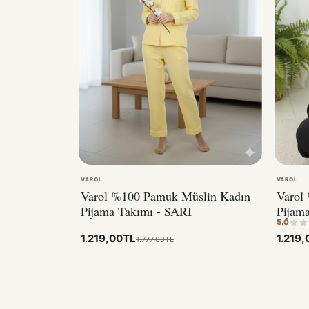
VAROL
VAROL
Varol %100 Pamuk Müslin Kadın
Varol
Pijama Takımı - SARI
Pijam
5.0
1.219,00TL
1.219
1.777,00TL