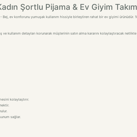
dın Şortlu Pijama & Ev Giyim Takımı
 Bej, ev konforunu yumuşak kullanım hissiyle birleştiren rahat bir ev giyimi ürünüdür.
ş ve kullanım detayları korunarak müşterinin satın alma kararını kolaylaştıracak netlikte
esini kolaylaştırır.
nektir.
ulur.
 sunum sağlar.