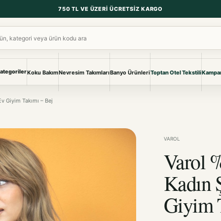
750 TL VE ÜZERI ÜCRETSIZ KARGO
ara
ategoriler
Koku Bakım
Nevresim Takımları
Banyo Ürünleri
Toptan Otel Tekstili
Kampan
NEVRESIM & PIKE
BANYO & YA
v Giyim Takımı – Bej
Nevresim Takımları
Banyo Ürünl
Pike ve Pike Takımları
TÜM KOLEKS
Çarşaf & Çarşaf Takımı
Pijama & Ev 
VAROL
Varol 
BEBEK
Bebek Ürünleri
Kadın 
Giyim 