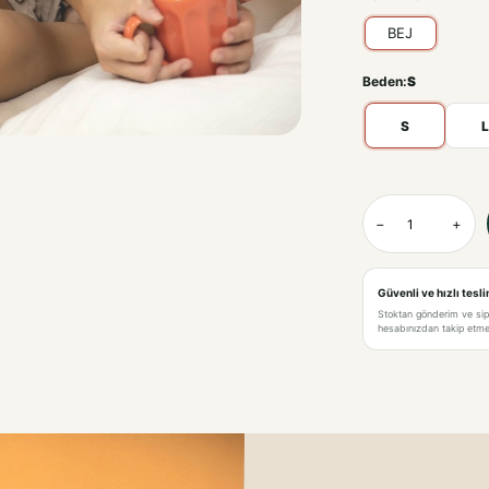
BEJ
Beden:
S
S
L
BEJ-S
−
+
BEJ-L
BEJ-M
Güvenli ve hızlı tesl
Stoktan gönderim ve si
BEJ-XL
hesabınızdan takip etme 