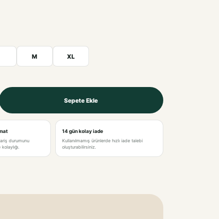
M
XL
Sepete Ekle
imat
14 gün kolay iade
pariş durumunu
Kullanılmamış ürünlerde hızlı iade talebi
kolaylığı.
oluşturabilirsiniz.