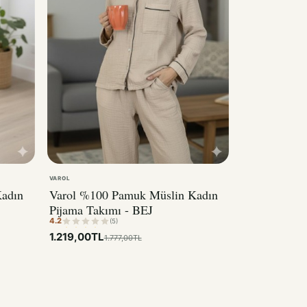
VAROL
Kadın
Varol %100 Pamuk Müslin Kadın
Pijama Takımı - BEJ
4.2
(5)
1.219,00TL
1.777,00TL