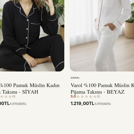
VAROL
 %100 Pamuk Müslin Kadın
Varol %100 Pamuk Müslin 
a Takımı - SİYAH
Pijama Takımı - BEYAZ
5.0
(1)
(1)
,00TL
1.219,00TL
1.777,00TL
1.777,00TL