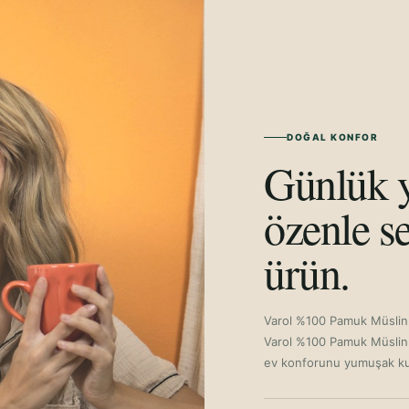
DOĞAL KONFOR
Günlük y
özenle se
ürün.
Varol %100 Pamuk Müslin K
Varol %100 Pamuk Müslin K
ev konforunu yumuşak kul