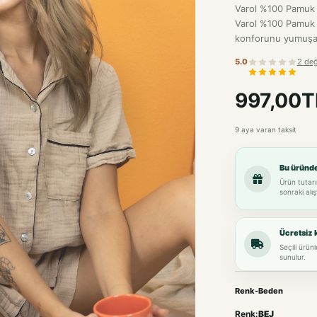
Varol %100 Pamuk M
Varol %100 Pamuk M
konforunu yumuşak 
5.0
2 değ
997,00T
9 aya varan taksit
Bu üründ
Ürün tutarı
sonraki alış
Ücretsiz 
Seçili ürün
sunulur.
Renk-Beden
Renk:
BEJ