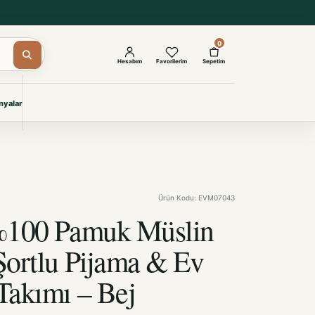
0
Hesabım
Favorilerim
Sepetim
yalar
ŞAM
eri
IYONLAR
Giyimi
Ürün Kodu: EVM07043
KURUMSAL ÇÖZÜMLER
Toptan Otel Tekstili
%100 Pamuk Müslin
Projelere özel, dayanıklı tekstil
seçkileri.
Şortlu Pijama & Ev
Takımı – Bej
İncele