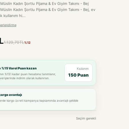
üslin Kadın Şortlu Pijama & Ev Giyim Takımı - Bej
üslin Kadın Şortlu Pijama & Ev Giyim Takımı - Bej, ev
kullanım hi...
erlendirme
L
1.129,70TL
%12
e %15 Varol Puan kazan
Kazanım
nın %15'i kadar puan hesabına tanımlanır,
150 Puan
verişlerinde indirim olarak kullanırsın.
kargo avantajı
lerde kargo ücreti kampanya kapsamında avantajlı şekilde
Seçim gerekli