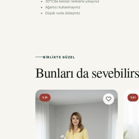
30°C’de benzer renklerle yıkayınız
Ağartıcı kullanmayınız
Düşük ısıda ütüleyiniz
BIRLIKTE GÜZEL
Bunları da sevebilirs
%31
%31