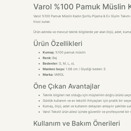
Varol %100 Pamuk Müslin Ka
Varol %100 Pamuk Müslin Kadın Şortlu Pijama & Ev Giyim Takımı -
hissi sunar.
Ürün adında ve mevcut teknik bilgilerde yer alan ölçü, adet, kuma
Ürün Özellikleri
Kumaş:
%100 pamuk müslin
Renk:
Bej
Bedenler:
S, M, L, xL
Manken boyu:
1.68 cm / Giydiği beden: S
Marka:
VAROL
Öne Çıkan Avantajlar
Teknik bilgileri net olduğu için müşterinin doğru ürünü seçm
Günlük kullanım ve ev tekstili ihtiyaçları için pratik bir seçe
Kumaş, ölçü, adet ve kullanım detayları anlaşılır şekilde sun
Varol Tekstil ürün ailesi içinde güvenilir ve profesyonel bir
Kullanım ve Bakım Önerileri